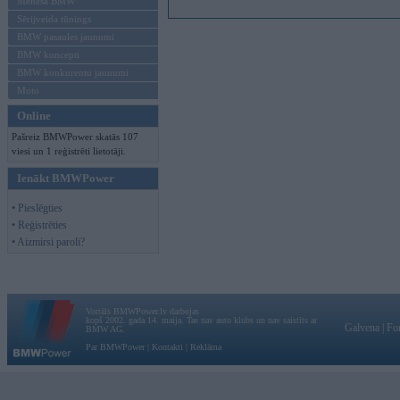
Mēneša BMW
Sērijveida tūnings
BMW pasaules jaunumi
BMW koncepti
BMW konkurentu jaunumi
Moto
Online
Pašreiz BMWPower skatās 107
viesi un 1 reģistrēti lietotāji.
Ienākt BMWPower
• Pieslēgties
• Reģistrēties
• Aizmirsi paroli?
Vortāls BMWPower.lv darbojas
kopš 2002. gada 14. maija. Tas nav auto klubs un nav saistīts ar
Galvena
|
Fo
BMW AG.
Par BMWPower
|
Kontakti
|
Reklāma