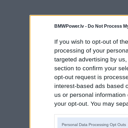
BMWPower.lv -
Do Not Process My
If you wish to opt-out of the
processing of your personal
targeted advertising by us
section to confirm your sel
opt-out request is proces
interest-based ads based o
us or personal information d
your opt-out. You may separ
disclosure of your personal
IAB’s list of downstream pa
Personal Data Processing Opt Outs