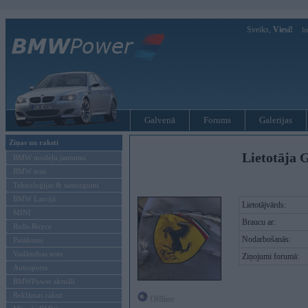
Sveiks,
Viesi!
Ie
Galvenā
Forums
Galerijas
Ziņas un raksti
Lietotāja G
BMW modeļu jaunumi
BMW testi
Tehnoloģijas & sasniegumi
BMW Latvijā
Lietotājvārds:
MINI
Braucu ar:
Rolls-Royce
Nodarbošanās:
Pasākumi
Vadāmības tests
Ziņojumi forumā:
Autosports
BMWPower aktuāli
Reklāmas raksti
Offline