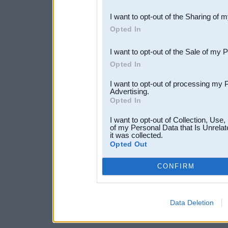
also be disclosed by us to 
I want to opt-out of the Sharing of 
Downstream Participants
th
Opted In
third parties.
I want to opt-out of the Sale of my 
Opted In
I want to opt-out of processing my 
Advertising.
Opted In
I want to opt-out of Collection, Use
of my Personal Data that Is Unrelat
it was collected.
Opted Out
CONFIRM
Data Deletion