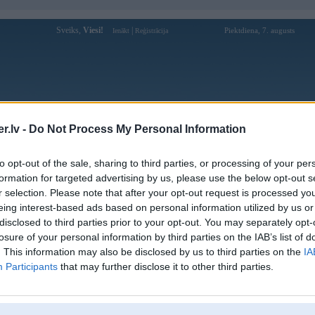
Sveiks,
Viesi!
|
Piektdiena, 7. augusts
Ienākt
Reģistrācija
Forums
Galerijas
Reģistrācija
Lietotāji
Meklētājs
.lv -
Do Not Process My Personal Information
Lietotāja Grubby profils
to opt-out of the sale, sharing to third parties, or processing of your per
formation for targeted advertising by us, please use the below opt-out s
Pēdējo reizi manīts: 24. Mar 2025, 20:22
r selection. Please note that after your opt-out request is processed y
eing interest-based ads based on personal information utilized by us or
Lietotājvārds:
Grubby
disclosed to third parties prior to your opt-out. You may separately opt-
Pilsēta:
Rīga
losure of your personal information by third parties on the IAB’s list of
Ziņojumi forumā:
597
. This information may also be disclosed by us to third parties on the
IA
Participants
that may further disclose it to other third parties.
Pēdējie ziņojumi forumā
[
]