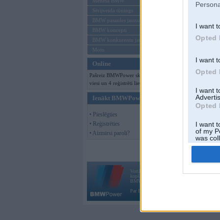
Mēneša BMW
Offline
Persona
Sērijveida tūnings
BMW pasaules jaunumi
I want t
BMW koncepti
Opted 
BMW konkurentu jaunumi
Moto
I want t
Online
Opted 
Pašreiz BMWPower skatās 140
viesi un 4 reģistrēti lietotāji.
I want 
Advertis
Ienākt BMWPower
Opted 
• Pieslēgties
• Reģistrēties
I want t
of my P
• Aizmirsi paroli?
was col
Opted 
Vortāls BMWPower.lv darbojas
kopš 2002. gada 14. maija. Tas nav auto klubs
BMW AG.
Par BMWPower
|
Kontakti
|
Reklāma