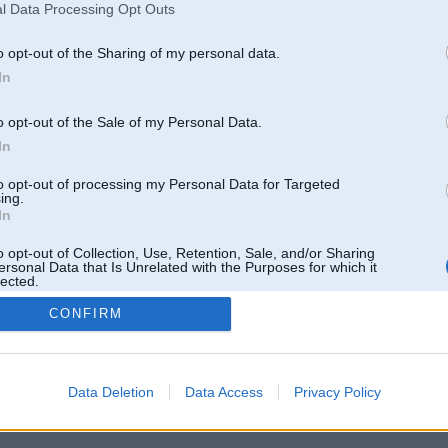
l Data Processing Opt Outs
o opt-out of the Sharing of my personal data.
In
o opt-out of the Sale of my Personal Data.
In
to opt-out of processing my Personal Data for Targeted
ing.
In
o opt-out of Collection, Use, Retention, Sale, and/or Sharing
ersonal Data that Is Unrelated with the Purposes for which it
lected.
Out
CONFIRM
 un nav saistīts ar
Galvena
|
Forums
|
Galerijas
|
Reģistrācija
|
Lietotaāji
|
Meklētājs
|
Reklā
Data Deletion
Data Access
Privacy Policy