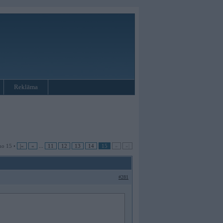
Reklāma
no 15 •
|«
«
...
11
12
13
14
15
»
»|
#281