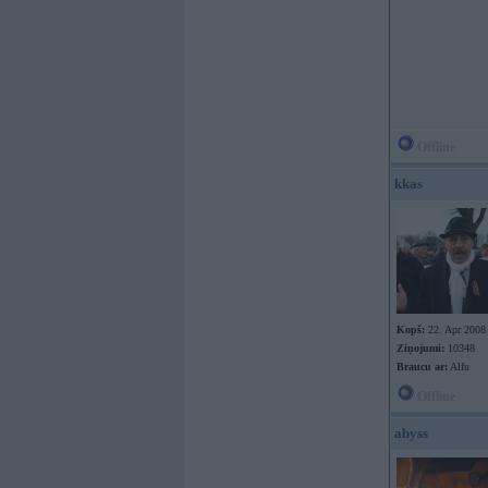
Offline
kkas
Kopš:
22. Apr 2008
Ziņojumi:
10348
Braucu ar:
Alfu
Offline
abyss