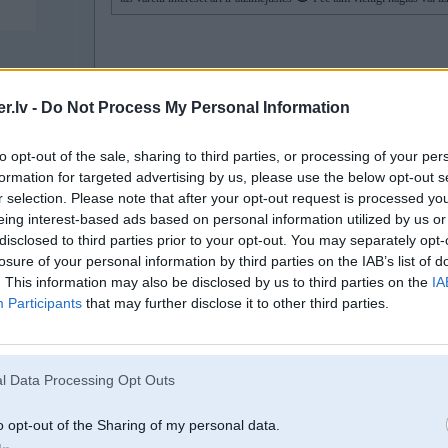
jā bļe .. par kādu notirgošanas cenu tiek runāts autiņam pa 1500 - 2000 e
-ra Honda crx
Ja tas 2000 eur autiņš noiet gadu un nekas īsti nav jādara, tad viņš jau ir 
.lv -
Do Not Process My Personal Information
to opt-out of the sale, sharing to third parties, or processing of your per
2k gadā ielikt autiņā..atmaksājies skaitās
formation for targeted advertising by us, please use the below opt-out s
r selection. Please note that after your opt-out request is processed y
eing interest-based ads based on personal information utilized by us or
disclosed to third parties prior to your opt-out. You may separately opt-
20. Nov 2025, 23:25
losure of your personal information by third parties on the IAB’s list of
te runa bija par pirmo autiņu, kuru nebūs žēl, ka noskrāpēs visu sānu gar rati
. This information may also be disclosed by us to third parties on the
IA
tālākpārdošanas cenu
Participants
that may further disclose it to other third parties.
l Data Processing Opt Outs
 stūres
o opt-out of the Sharing of my personal data.