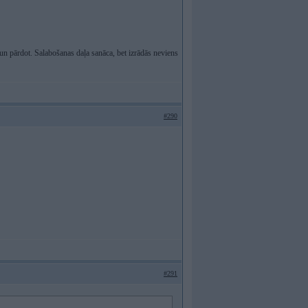
ot un pārdot. Salabošanas daļa sanāca, bet izrādās neviens
#290
#291