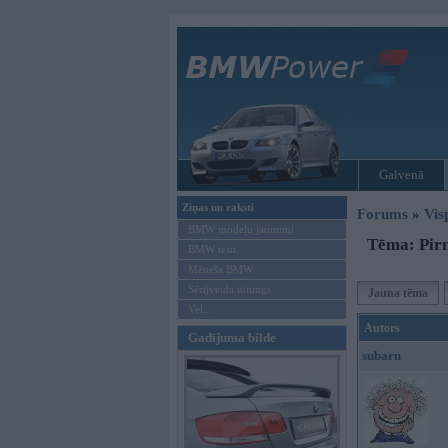
Galvenā
Ziņas un raksti
Forums
»
Vis
BMW modeļu jaunumi
Tēma: Pirm
BMW testi
Mēneša BMW
Sērijveida tūnings
Jauna tēma
Vel...
Autors
Gadījuma bilde
subaru