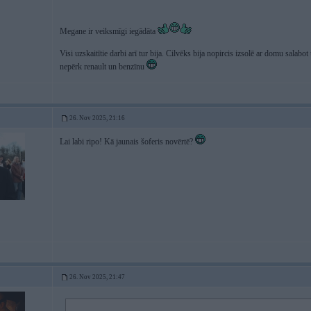
Megane ir veiksmīgi iegādāta
Visi uzskaitītie darbi arī tur bija. Cilvēks bija nopircis izsolē ar domu salab
nepērk renault un benzīnu
26. Nov 2025, 21:16
Lai labi ripo! Kā jaunais šoferis novērtē?
26. Nov 2025, 21:47