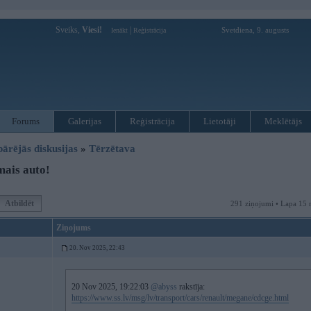
Sveiks,
Viesi!
|
Svetdiena, 9. augusts
Ienākt
Reģistrācija
Forums
Galerijas
Reģistrācija
Lietotāji
Meklētājs
pārējās diskusijas
»
Tērzētava
ais auto!
Atbildēt
291 ziņojumi • Lapa 15 
Ziņojums
20. Nov 2025, 22:43
20 Nov 2025, 19:22:03
@abyss
rakstīja:
https://www.ss.lv/msg/lv/transport/cars/renault/megane/cdcge.html