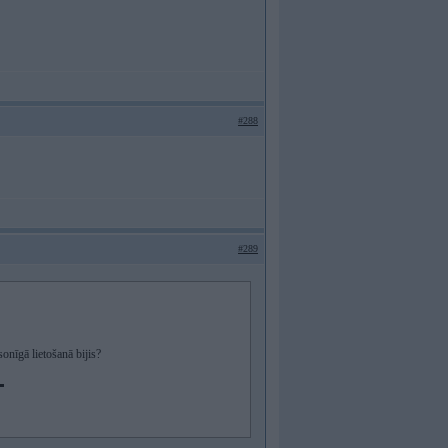
#288
#289
onīgā lietošanā bijis?