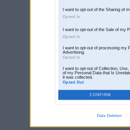
also be disclosed by us to 
I want to opt-out of the Sharing of 
Downstream Participants
th
Opted In
third parties.
I want to opt-out of the Sale of my 
Opted In
I want to opt-out of processing my 
Advertising.
Opted In
I want to opt-out of Collection, Use
of my Personal Data that Is Unrelat
it was collected.
Opted Out
CONFIRM
Data Deletion