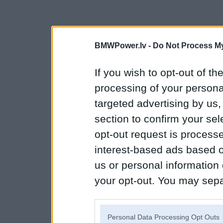
BMWPower.lv -
Do Not Process My
If you wish to opt-out of the
processing of your personal
targeted advertising by us
section to confirm your sel
opt-out request is proces
interest-based ads based o
us or personal information d
your opt-out. You may separ
disclosure of your personal
IAB’s list of downstream pa
Personal Data Processing Opt Outs