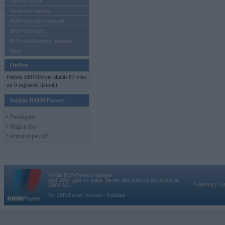
Mēneša BMW
Sērijveida tūnings
BMW pasaules jaunumi
BMW koncepti
BMW konkurentu jaunumi
Moto
Online
Pašreiz BMWPower skatās 83 viesi
un 0 reģistrēti lietotāji.
Ienākt BMWPower
• Pieslēgties
• Reģistrēties
• Aizmirsi paroli?
Vortāls BMWPower.lv darbojas
kopš 2002. gada 14. maija. Tas nav auto klubs un nav saistīts ar
Galvena
|
Fo
BMW AG.
Par BMWPower
|
Kontakti
|
Reklāma