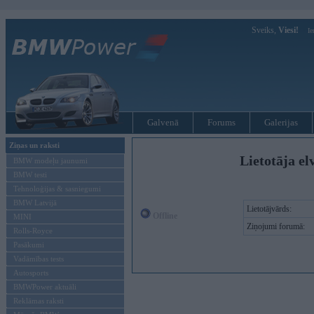
Sveiks,
Viesi!
Ie
Galvenā
Forums
Galerijas
Ziņas un raksti
Lietotāja el
BMW modeļu jaunumi
BMW testi
Tehnoloģijas & sasniegumi
BMW Latvijā
Lietotājvārds:
Offline
MINI
Ziņojumi forumā:
Rolls-Royce
Pasākumi
Vadāmības tests
Autosports
BMWPower aktuāli
Reklāmas raksti