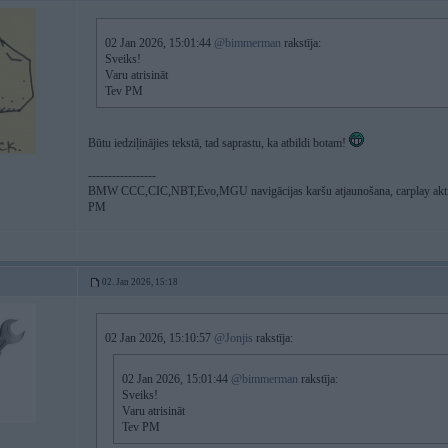
02 Jan 2026, 15:01:44
@bimmerman
rakstīja:
Sveiks!
Varu atrisināt
Tev PM
Būtu iedziļinājies tekstā, tad saprastu, ka atbildi botam!
-----------------
BMW CCC,CIC,NBT,Evo,MGU navigācijas karšu atjaunošana, carplay akt
PM
02. Jan 2026, 15:18
02 Jan 2026, 15:10:57
@Jonjis
rakstīja:
02 Jan 2026, 15:01:44
@bimmerman
rakstīja:
Sveiks!
Varu atrisināt
Tev PM