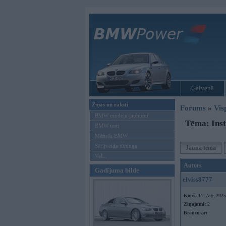
Galvenā
Ziņas un raksti
Forums
»
Vis
BMW modeļu jaunumi
Tēma: Inst
BMW testi
Mēneša BMW
Sērijveida tūnings
Jauna tēma
Vel...
Autors
Gadījuma bilde
elviss8777
Kopš:
11. Aug 2025
Ziņojumi:
2
Braucu ar: