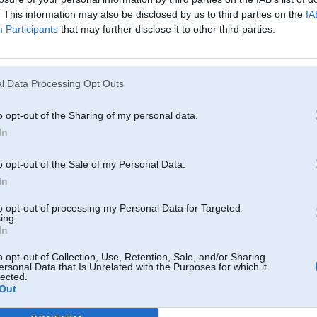
. This information may also be disclosed by us to third parties on the
IA
Participants
that may further disclose it to other third parties.
25. Sep 2025, 13:44
l Data Processing Opt Outs
Izbanojiet tos botus!
-----------------
o opt-out of the Sharing of my personal data.
Patiesība mūsdienās tiek uzskatīta par naida runu.
In
Чей Венесуэла?
o opt-out of the Sale of my Personal Data.
36 Gran Coupe,
oupe
In
to opt-out of processing my Personal Data for Targeted
ing.
11. Dec 2025, 15:42
In
Vai kāds zin meistaru, kurš var salabot paneli? Negriežas odometra cipariņi
o opt-out of Collection, Use, Retention, Sale, and/or Sharing
ersonal Data that Is Unrelated with the Purposes for which it
lected.
Out