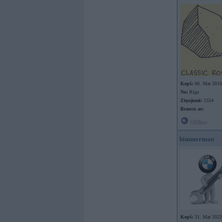
Kopš:
06. Mar 2010
No:
Rīga
Ziņojumi:
1554
Braucu ar:
Offline
bimmerman
Kopš:
31. Mar 2022