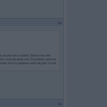
#12
as par pāris km uz priekšu. Braucot visu rāda
lis 1.reizi tika ņemts nost. Šī problēma varētu būt
ieredzē, kā ar šo jautājumu varētu tikt galā. Un kad
#13