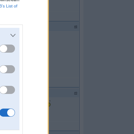
B’s List of
#8
#9
? Gan jau zobratiņu vaina????