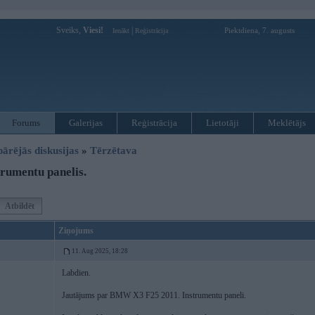
Sveiks,
Viesi!
|
Piektdiena, 7. augusts
Ienākt
Reģistrācija
Forums
Galerijas
Reģistrācija
Lietotāji
Meklētājs
pārējās diskusijas
»
Tērzētava
rumentu panelis.
Atbildēt
Ziņojums
11. Aug 2025, 18:28
Labdien.
Jautājums par BMW X3 F25 2011. Instrumentu paneli.