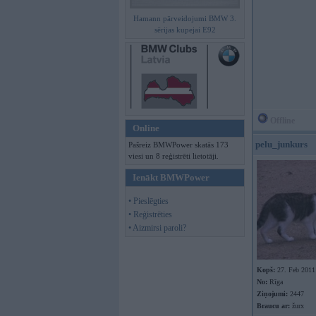
Hamann pārveidojumi BMW 3.
sērijas kupejai E92
Offline
Online
pelu_junkurs
Pašreiz BMWPower skatās 173
viesi un 8 reģistrēti lietotāji.
Ienākt BMWPower
• Pieslēgties
• Reģistrēties
• Aizmirsi paroli?
Kopš:
27. Feb 2011
No:
Rīga
Ziņojumi:
2447
Braucu ar:
žurx