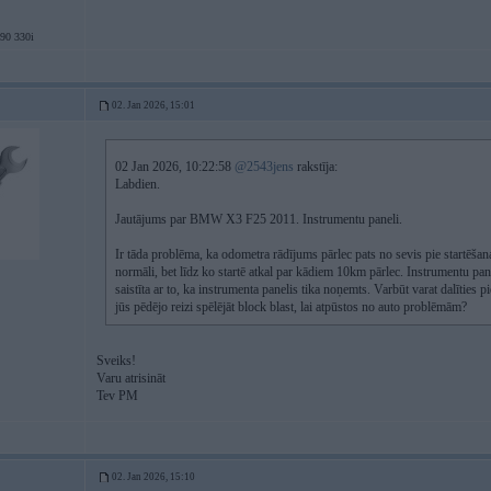
0 330i
02. Jan 2026, 15:01
02 Jan 2026, 10:22:58
@2543jens
rakstīja:
Labdien.
Jautājums par BMW X3 F25 2011. Instrumentu paneli.
Ir tāda problēma, ka odometra rādījums pārlec pats no sevis pie startēšan
normāli, bet līdz ko startē atkal par kādiem 10km pārlec. Instrumentu pane
saistīta ar to, ka instrumenta panelis tika noņemts. Varbūt varat dalīties p
jūs pēdējo reizi spēlējāt block blast, lai atpūstos no auto problēmām?
Sveiks!
Varu atrisināt
Tev PM
02. Jan 2026, 15:10