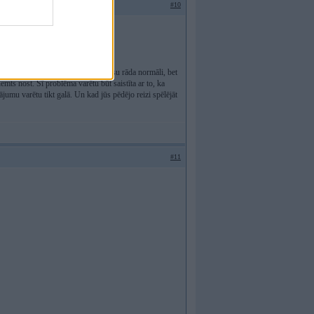
#10
par pāris km uz priekšu. Braucot visu rāda normāli, bet
emts nost. Šī problēma varētu būt saistīta ar to, ka
ājumu varētu tikt galā. Un kad jūs pēdējo reizi spēlējāt
#11