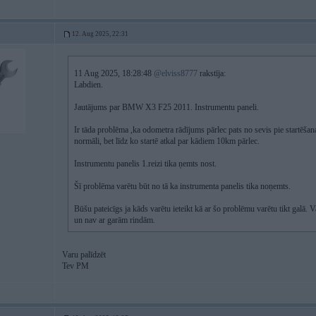
12. Aug 2025, 22:31
11 Aug 2025, 18:28:48
@elviss8777
rakstīja:
Labdien.
Jautājums par BMW X3 F25 2011. Instrumentu paneli.
Ir tāda problēma ,ka odometra rādījums pārlec pats no sevis pie startēšan
normāli, bet līdz ko startē atkal par kādiem 10km pārlec.
Instrumentu panelis 1.reizi tika ņemts nost.
Šī problēma varētu būt no tā ka instrumenta panelis tika noņemts.
Būšu pateicīgs ja kāds varētu ieteikt kā ar šo problēmu varētu tikt galā. 
un nav ar garām rindām.
Varu palīdzēt
Tev PM