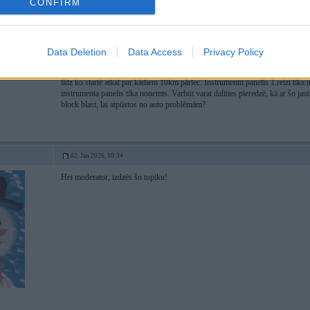
CONFIRM
02. Jan 2026, 10:22
Labdien.
Jautājums par BMW X3 F25 2011. Instrumentu paneli.
Data Deletion
Data Access
Privacy Policy
Ir tāda problēma, ka odometra rādījums pārlec pats no sevis pie startēšanas 
līdz ko startē atkal par kādiem 10km pārlec. Instrumentu panelis 1.reizi tika ņ
instrumenta panelis tika noņemts. Varbūt varat dalīties pieredzē, kā ar šo jaut
block blast, lai atpūstos no auto problēmām?
02. Jan 2026, 10:34
Hei moderator, izdzēs šo topiku!