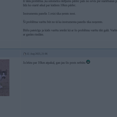
Ir tāda problēma ,ka odometra rādījums pārlec pats no sevis pie startēšanas 
līdz ko startē atkal par kādiem 10km pārlec.
Instrumentu panelis 1.reizi tika ņemts nost.
Šī problēma varētu būt no tā ka instrumenta panelis tika noņemts.
Būšu pateicīgs ja kāds varētu ieteikt kā ar šo problēmu varētu tikt galā. Var
ar garām rindām.
12. Aug 2025, 21:06
Ja lektu par 10km atpakaļ, gan jau šis posts nebūtu