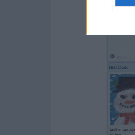
2543jens
Kopš:
02. Jan 2026
Ziņojumi:
1
Braucu ar:
Offline
HiJaCKeR
Kopš:
04. Aug 2003
No:
Rīga