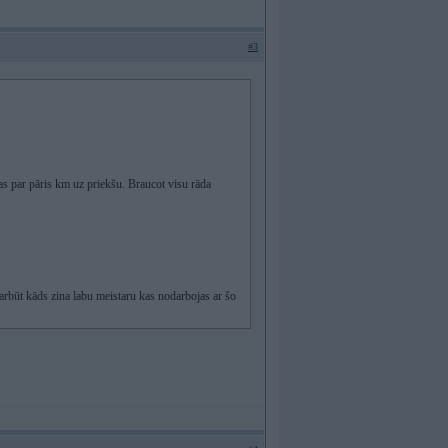
#3
as par pāris km uz priekšu. Braucot visu rāda
Varbūt kāds zina labu meistaru kas nodarbojas ar šo