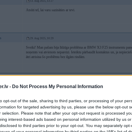
13. Aug 2025, 13:27
Atsūti tel, lai varu sazināties ar tevi.
n
29. Aug 2025, 10:29
Sveiki! Man pašam bija līdzīga problēma ar BMW X3 F25 instrumentu paneli.
noņemts vai atvienots nepareizi. Ieteiktu pārbaudīt kontaktus un, ja nepieciešam
ātri atrisina šo problēmu bez ilgām rindām.
29. Aug 2025, 22:39
.lv -
Do Not Process My Personal Information
Paldies par ieteikumu. Sazinājos ar vienu cilvēku, kas varētu palīdzēt.
Cerams ka izdosies salabot.
to opt-out of the sale, sharing to third parties, or processing of your per
formation for targeted advertising by us, please use the below opt-out s
r selection. Please note that after your opt-out request is processed y
04. Sep 2025, 18:54
eing interest-based ads based on personal information utilized by us or
disclosed to third parties prior to your opt-out. You may separately opt-
Your help is greatly appreciated. Thank you so much!
losure of your personal information by third parties on the IAB’s list of