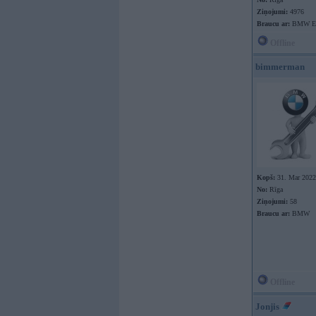
Ziņojumi:
4976
Braucu ar:
BMW E9
Offline
bimmerman
Kopš:
31. Mar 2022
No:
Rīga
Ziņojumi:
58
Braucu ar:
BMW
Offline
Jonjis