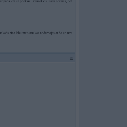
par pāris km uz priekšu. Braucot visu rāda normāli, bet
būt kāds zina labu meistaru kas nodarbojas ar šo un nav
#2