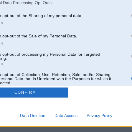
Pēdējie ziņojumi forumā
l Data Processing Opt Outs
[
]
o opt-out of the Sharing of my personal data.
In
o opt-out of the Sale of my Personal Data.
In
to opt-out of processing my Personal Data for Targeted
ing.
In
o opt-out of Collection, Use, Retention, Sale, and/or Sharing
ersonal Data that Is Unrelated with the Purposes for which it
lected.
Out
CONFIRM
 un nav saistīts ar
Galvena
|
Forums
|
Galerijas
|
Reģistrācija
|
Lietotaāji
|
Meklētājs
|
Reklā
Data Deletion
Data Access
Privacy Policy