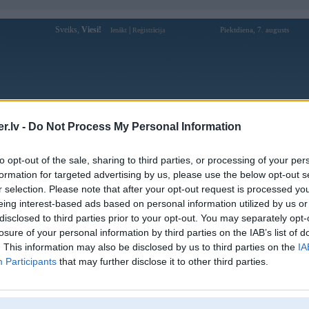
Sveiks,
Viesi!
|
Piektdiena, 7. augusts
Ienākt
Reģistrācija
Forums
Galerijas
Reģistrācija
Lietotāji
Meklētājs
.lv -
Do Not Process My Personal Information
Lietotāja pelu_junkurs profils
to opt-out of the sale, sharing to third parties, or processing of your per
formation for targeted advertising by us, please use the below opt-out s
Pēdējo reizi manīts: 05. Aug 2026, 22:10
r selection. Please note that after your opt-out request is processed y
eing interest-based ads based on personal information utilized by us or
Lietotājvārds:
pelu_junkurs
disclosed to third parties prior to your opt-out. You may separately opt-
Pilsēta:
Rīga
losure of your personal information by third parties on the IAB’s list of
Braucu ar:
žurx
. This information may also be disclosed by us to third parties on the
IA
Nodarbošanās:
Viss ventilācijai
Participants
that may further disclose it to other third parties.
Intereses:
Viss ventilācijai
Ziņojumi forumā:
2447