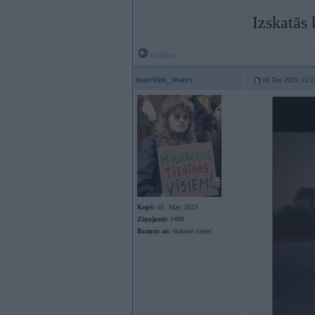
Izskatās 
Offline
martins_usars
16. Dec 2025, 15:2
Kopš:
01. May 2023
Ziņojumi:
1498
Braucu ar:
skatuve viens!