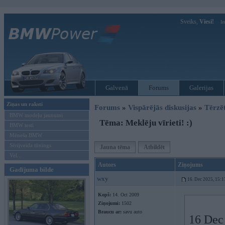
Sveiks,
Viesi!
Ie
Galvenā
Forums
Galerijas
Ziņas un raksti
Forums
»
Vispārējās diskusijas
»
Tērzē
BMW modeļu jaunumi
Tēma: Meklēju vīrieti! :)
BMW testi
Mēneša BMW
Sērijveida tūnings
Jauna tēma
Atbildēt
Vel...
Autors
Ziņojums
Gadījuma bilde
wxy
16. Dec 2025, 15:1
Kopš:
14. Oct 2009
Ziņojumi:
1502
Braucu ar:
savu auto
16 Dec