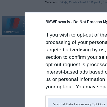
Moderatori:
968-jk
,
AV
,
AiwaShuraLLP
,
BigArchi
,
Gir
Vortāls BMWPower.lv darbojas
BMWPower.lv -
Do Not Process My
kopš 2002. gada 14. maija. Tas nav auto klubs un nav saistīts ar
Galvena
|
Fo
BMW AG.
Par BMWPower
|
Kontakti
|
Reklāma
If you wish to opt-out of the
processing of your personal
targeted advertising by us
section to confirm your sel
opt-out request is proces
interest-based ads based o
us or personal information d
your opt-out. You may separ
disclosure of your personal
IAB’s list of downstream pa
Personal Data Processing Opt Outs