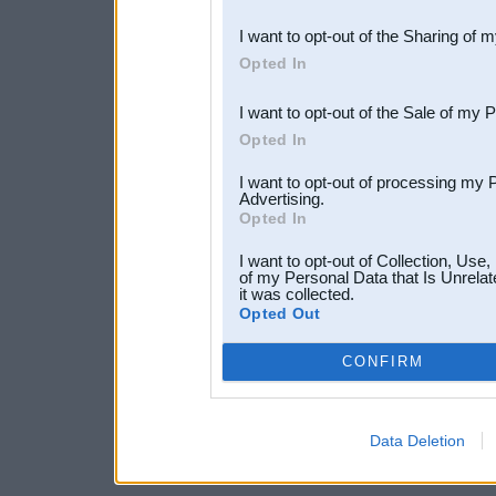
also be disclosed by us to 
I want to opt-out of the Sharing of 
Downstream Participants
th
Opted In
third parties.
I want to opt-out of the Sale of my 
Opted In
I want to opt-out of processing my 
Advertising.
Opted In
I want to opt-out of Collection, Use
of my Personal Data that Is Unrelat
it was collected.
Opted Out
CONFIRM
Data Deletion