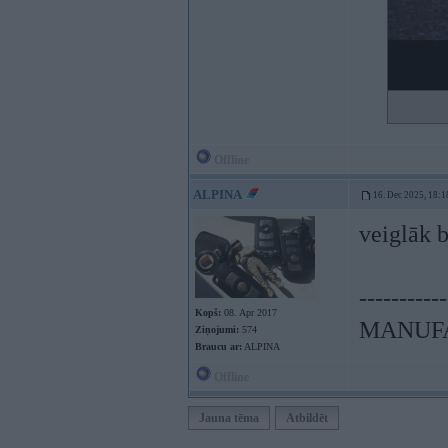
Offline
ALPINA
16. Dec 2025, 18:1
veiglāk b
-----------
Kopš:
08. Apr 2017
MANUFA
Ziņojumi:
574
Braucu ar:
ALPINA
Offline
Jauna tēma
Atbildēt