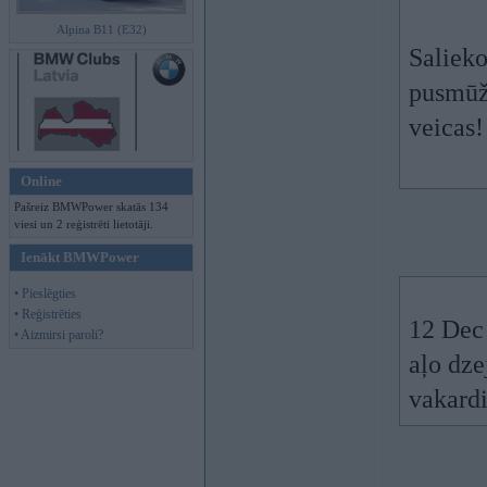
Alpina B11 (E32)
Salieko
pusmūžā
veicas
Online
Pašreiz BMWPower skatās 134
viesi un 2 reģistrēti lietotāji.
Ienākt BMWPower
• Pieslēgties
• Reģistrēties
12 Dec
• Aizmirsi paroli?
aļo dze
vakard