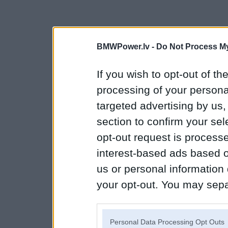
BMWPower.lv -
Do Not Process My
If you wish to opt-out of the
processing of your personal
targeted advertising by us
section to confirm your sel
opt-out request is proces
interest-based ads based o
us or personal information d
your opt-out. You may separ
disclosure of your personal
IAB’s list of downstream pa
Personal Data Processing Opt Outs