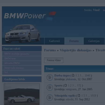
Sveiks,
Viesi!
Ie
Galvenā
Forums
Galerijas
Ziņas un raksti
Forums
»
Vispārējās diskusijas
»
Tērzē
BMW modeļu jaunumi
BMW testi
Jauna tēma
Mēneša BMW
Sērijveida tūnings
Tēmas
Vel...
Darba tirgus
(
1
2
3
...
1040
)
Gadījuma bilde
Izveidoja:
plakanais
, 12. Oct 2007
Sports
(
1
2
3
...
172
)
Izveidoja:
emigrants
, 27. Jan 2005
Velosipēdu topiks
(
1
2
3
...
1019
)
Izveidoja:
edzulis
, 11. Sep 2012