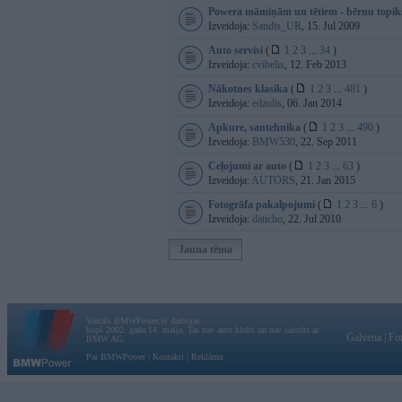
Powera māmiņām un tētiem - bērnu topik
Izveidoja:
Sandis_UR
, 15. Jul 2009
Auto servisi
(
1
2
3
...
34
)
Izveidoja:
cvibelis
, 12. Feb 2013
Nākotnes klasika
(
1
2
3
...
481
)
Izveidoja:
edzulis
, 06. Jan 2014
Apkure, santehnika
(
1
2
3
...
490
)
Izveidoja:
BMW530
, 22. Sep 2011
Ceļojumi ar auto
(
1
2
3
...
63
)
Izveidoja:
AUTORS
, 21. Jan 2015
Fotogrāfa pakalpojumi
(
1
2
3
...
6
)
Izveidoja:
daticho
, 22. Jul 2010
Jauna tēma
Vortāls BMWPower.lv darbojas
kopš 2002. gada 14. maija. Tas nav auto klubs un nav saistīts ar
Galvena
|
Fo
BMW AG.
Par BMWPower
|
Kontakti
|
Reklāma