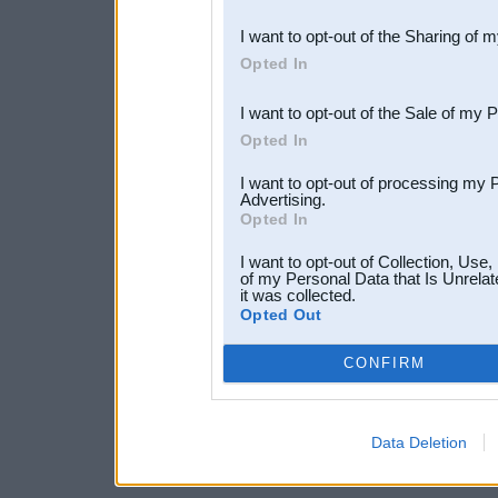
also be disclosed by us to 
I want to opt-out of the Sharing of 
Downstream Participants
th
Opted In
third parties.
I want to opt-out of the Sale of my 
Opted In
I want to opt-out of processing my 
Advertising.
Opted In
I want to opt-out of Collection, Use
of my Personal Data that Is Unrelat
it was collected.
Opted Out
CONFIRM
Data Deletion