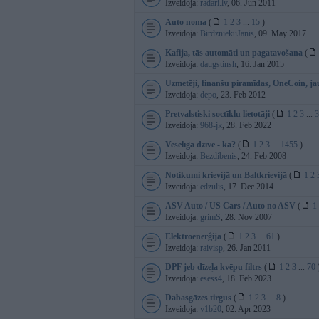
Izveidoja:
radari.lv
, 06. Jun 2011
Auto noma
(
1
2
3
...
15
)
Izveidoja:
BirdzniekuJanis
, 09. May 2017
Kafija, tās automāti un pagatavošana
(
Izveidoja:
daugstinsh
, 16. Jan 2015
Uzmetēji, finanšu piramīdas, OneCoin, jau
Izveidoja:
depo
, 23. Feb 2012
Pretvalstiski soctīklu lietotāji
(
1
2
3
...
3
Izveidoja:
968-jk
, 28. Feb 2022
Veselīga dzīve - kā?
(
1
2
3
...
1455
)
Izveidoja:
Bezdibenis
, 24. Feb 2008
Notikumi krievijā un Baltkrievijā
(
1
2
Izveidoja:
edzulis
, 17. Dec 2014
ASV Auto / US Cars / Auto no ASV
(
1
Izveidoja:
grimS
, 28. Nov 2007
Elektroenerģija
(
1
2
3
...
61
)
Izveidoja:
raivisp
, 26. Jan 2011
DPF jeb dīzeļa kvēpu filtrs
(
1
2
3
...
70
Izveidoja:
esess4
, 18. Feb 2023
Dabasgāzes tirgus
(
1
2
3
...
8
)
Izveidoja:
v1b20
, 02. Apr 2023