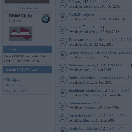
Pulksteņi
(
1
2
3
...
1146
)
Izveidoja:
ledusskapis-
, 05. Oct 2010
F13 kabriolets
M52b28 projekts
Izveidoja:
Meitene_ar_E30
, 20. Jul 2026
Futbols
(
1
2
3
...
23
)
Izveidoja:
shibernieks
, 07. Sep 2012
Tīteņi (attītie auto nobraukumi)
(
1
2
3
Izveidoja:
edzulis
, 22. Aug 2016
Online
Konsultācija par dzīvokļa / ēkas tehnisko 
Pašreiz BMWPower skatās 132
Izveidoja:
hodza
, 15. Jul 2026
viesi un 1 reģistrēti lietotāji.
Notikumi pasaulē, EU/ASV,NATO u.tml.
Ienākt BMWPower
Izveidoja:
ciinja
, 11. Mar 2016
Gudrā jeb viedā māja (slinķu topics)
(
• Pieslēgties
Izveidoja:
Pufaix
, 09. Feb 2018
• Reģistrēties
Jautājumi celtniekiem
(
1
2
3
...
1581
)
• Aizmirsi paroli?
Izveidoja:
White_Shark
, 14. Jan 2006
Automašīna no USA
Izveidoja:
ilynastasia
, 05. May 2020
Par sadzīves tehniku
(
1
2
3
...
176
)
Izveidoja:
Bimmer
, 19. Dec 2008
Biroja kondicionieris
(
1
2
3
...
6
)