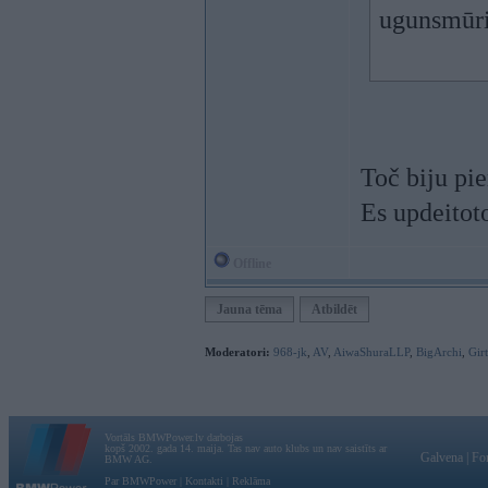
ugunsmūri
Toč biju pi
Es updeitot
Offline
Jauna tēma
Atbildēt
Moderatori:
968-jk
,
AV
,
AiwaShuraLLP
,
BigArchi
,
Gir
Vortāls BMWPower.lv darbojas
kopš 2002. gada 14. maija. Tas nav auto klubs un nav saistīts ar
Galvena
|
Fo
BMW AG.
Par BMWPower
|
Kontakti
|
Reklāma