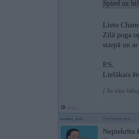
Spied uz bi
Lieto Chann
Zilā poga op
starpā un a
P.S.
Lielākais ēt
[ Šo ziņu labo
Offline
treshaa_josla
13. Jul 2026, 23:13
Nepiekrītu 