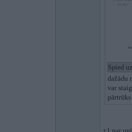
Spied uz
dažādu r
var stai
pārtrūks
+1 par uni