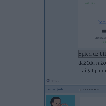
Spied uz bi
dažādu ražot
staigāt pa 
Offline
treshaa_josla
12. Jul 2026, 18:24