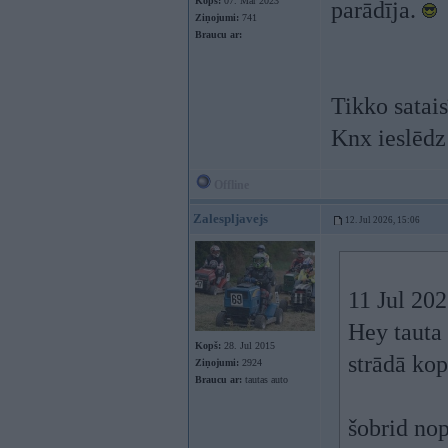
Kopš:
07. Mar 2023
parādīja.
Ziņojumi:
741
Braucu ar:
Tikko satais
Knx ieslēd
Offline
Zalespljavejs
12. Jul 2026, 15:06
11 Jul 20
Hey tauta 
Kopš:
28. Jul 2015
strādā kop
Ziņojumi:
2924
Braucu ar:
tautas auto
šobrid no