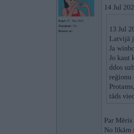
14 Jul 20
Kopš:
07. Mar 2023
Ziņojumi:
741
13 Jul 2
Braucu ar:
Latvijā 
Ja winbo
Jo kaut 
ddos uzb
reģionu -
Protams,
tāds vied
Par Mēris 
No līkām 