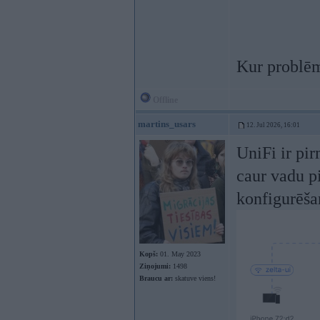
Kur problēm
Offline
martins_usars
12. Jul 2026, 16:01
UniFi ir pir
caur vadu pi
konfigurēša
Kopš:
01. May 2023
Ziņojumi:
1498
Braucu ar:
skatuve viens!