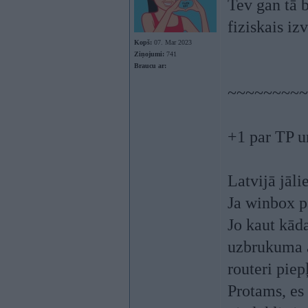
Tev gan tā 
fiziskais iz
Kopš:
07. Mar 2023
Ziņojumi:
741
Braucu ar:
~~~~~~~~~
+1 par TP u
Latvijā jāli
Ja winbox pa
Jo kaut kāda
uzbrukuma a
routeri piepļ
Protams, es