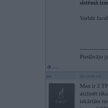
sistēmā izm
Varbūt faceb
--------------
Piedāvāju ja
Offline
josi
11. Jul 2026, 15:43
Man ir 2 TP
atzīmēt tika
iekārtām tie