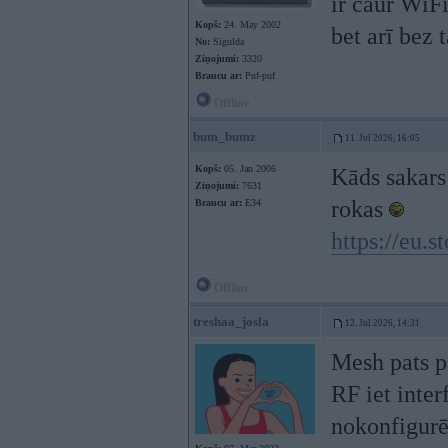
ir caur WiFi
Kopš:
24. May 2002
bet arī bez 
No:
Sigulda
Ziņojumi:
3320
Braucu ar:
Puf-puf
Offline
bum_bumz
11. Jul 2026, 16:05
Kopš:
05. Jan 2006
Kāds sakars
Ziņojumi:
7631
rokas
Braucu ar:
E34
https://eu.s
Offline
treshaa_josla
12. Jul 2026, 14:31
Mesh pats pa
RF iet inter
nokonfigurē