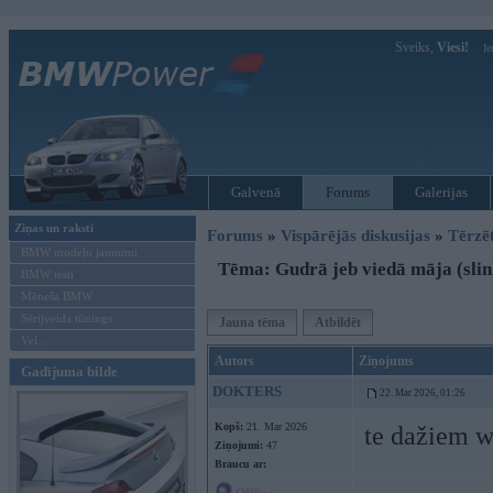
Sveiks,
Viesi!
Ie
Galvenā
Forums
Galerijas
Ziņas un raksti
Forums
»
Vispārējās diskusijas
»
Tērzē
BMW modeļu jaunumi
Tēma: Gudrā jeb viedā māja (slin
BMW testi
Mēneša BMW
Sērijveida tūnings
Jauna tēma
Atbildēt
Vel...
Autors
Ziņojums
Gadījuma bilde
DOKTERS
22. Mar 2026, 01:26
Kopš:
21. Mar 2026
te dažiem w
Ziņojumi:
47
Braucu ar: