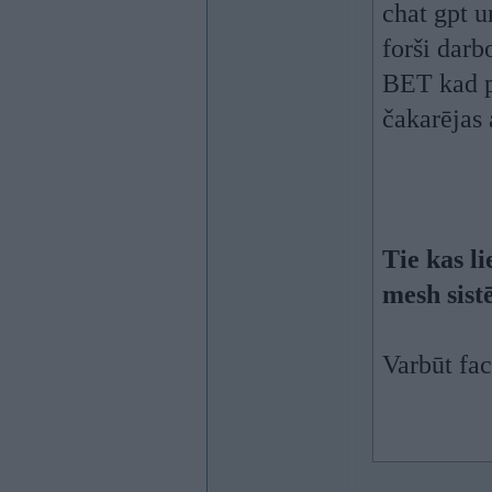
chat gpt 
forši darb
BET kad p
čakarējas 
Tie kas l
mesh sist
Varbūt fac