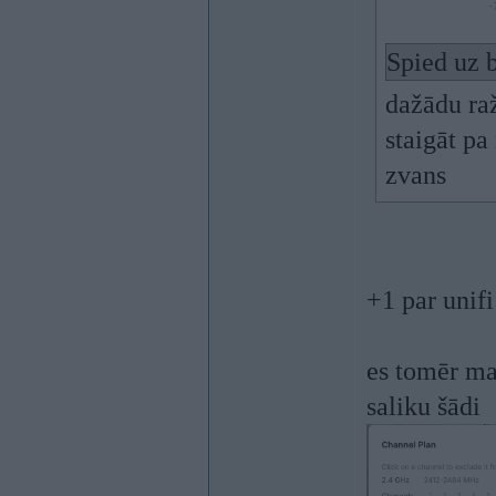
Spied uz b
dažādu raž
staigāt pa
zvans
+1 par unifi
es tomēr ma
saliku šādi