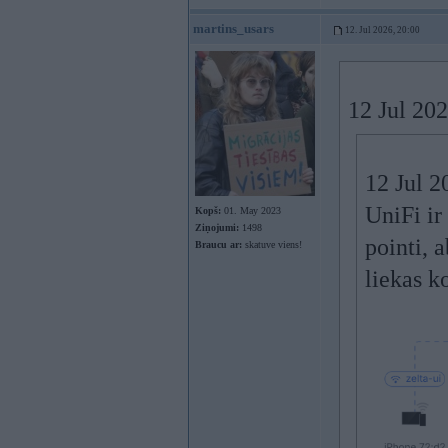
martins_usars
12. Jul 2026, 20:00
12 Jul 20
12 Jul 2
UniFi ir
Kopš:
01. May 2023
Ziņojumi:
1498
pointi, 
Braucu ar:
skatuve viens!
liekas k