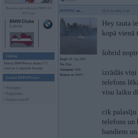
Offline
Hamann pārveidojumi BMW Z4
DOPING
11. Jul 2026, 11:03
M Coupe
Hey tauta ie
kopā vienā 
šobrid nopi
Online
Kopš:
09. Sep 2005
Pašreiz BMWPower skatās 171
No:
Rīga
viesi un 2 reģistrēti lietotāji.
Ziņojumi:
5436
izrādās viņi
Braucu ar:
BMW
Ienākt BMWPower
telefons lēk
• Pieslēgties
visu laiku d
• Reģistrēties
• Aizmirsi paroli?
cik palasīju
telefons un 
bandiem un t