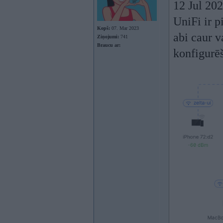
12 Jul 20
UniFi ir p
Kopš:
07. Mar 2023
abi caur v
Ziņojumi:
741
Braucu ar:
konfigurē