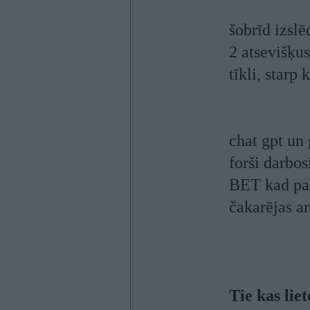
šobrīd izsl
2 atsevišķus
tīkli, starp
chat gpt un
forši darbos
BET kad pal
čakarējas a
Tie kas li