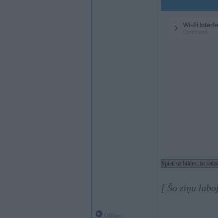
Spied uz bildes, lai red
[ Šo ziņu labo
Offline