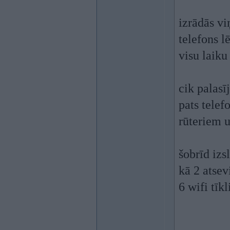
izrādās vi
telefons l
visu laiku
cik palasī
pats telef
rūteriem u
šobrīd iz
kā 2 atsev
6 wifi tīk