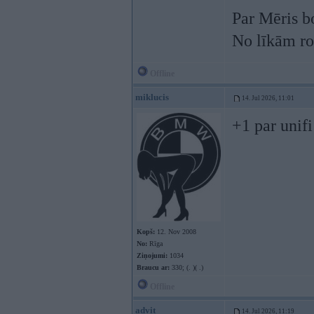
Par Mēris b
No līkām ro
Offline
miklucis
14. Jul 2026, 11:01
+1 par unifi
Kopš:
12. Nov 2008
No:
Rīga
Ziņojumi:
1034
Braucu ar:
330; (. )( .)
Offline
advit
14. Jul 2026, 11:19