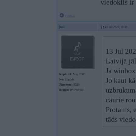
viedoklis ir
Offline
josi
14. Jul 2026, 10:48
13 Jul 20
Latvijā jā
Ja winbox 
Kopš:
24. May 2002
Jo kaut kā
No:
Sigulda
Ziņojumi:
3320
uzbrukuma 
Braucu ar:
Puf-puf
caurie rou
Protams, 
tāds viedo