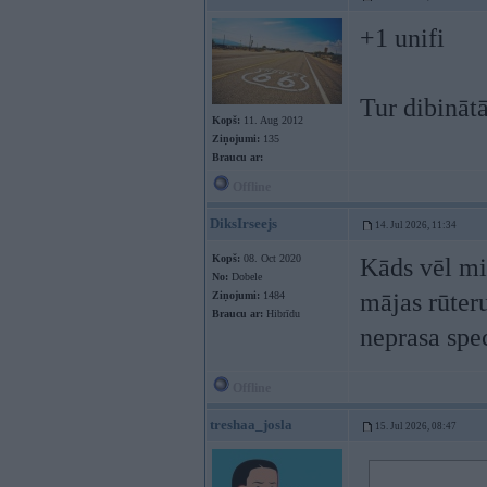
+1 unifi
Tur dibinātā
Kopš:
11. Aug 2012
Ziņojumi:
135
Braucu ar:
Offline
DiksIrseejs
14. Jul 2026, 11:34
Kopš:
08. Oct 2020
Kāds vēl mi
No:
Dobele
mājas rūteru
Ziņojumi:
1484
Braucu ar:
Hibrīdu
neprasa spe
Offline
treshaa_josla
15. Jul 2026, 08:47