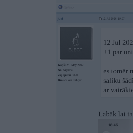
Offline
josi
12. Jul 2026, 19:07
12 Jul 20
+1 par uni
Kopš:
24. May 2002
es tomēr 
No:
Sigulda
Ziņojumi:
3320
saliku šād
Braucu ar:
Puf-puf
ar vairāk
Labāk lai ta