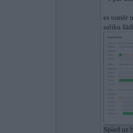
es tomēr 
saliku šād
Spied uz b