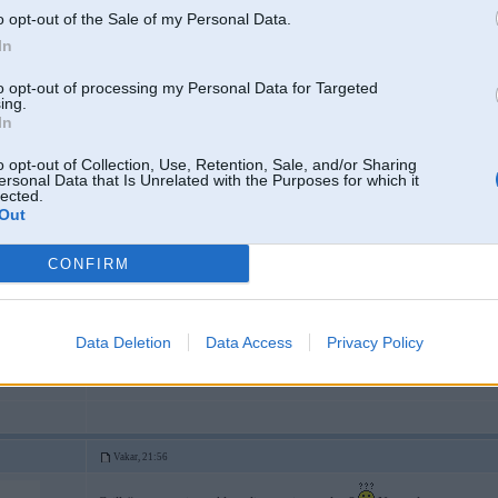
o opt-out of the Sale of my Personal Data.
In
to opt-out of processing my Personal Data for Targeted
ing.
In
R, AMG
o opt-out of Collection, Use, Retention, Sale, and/or Sharing
ersonal Data that Is Unrelated with the Purposes for which it
lected.
Vakar, 14:01
Out
Nezinu, kas tik traki jātīra. Ir Weber Spirit II ar četriem degļiem, gatavots tie
savākšanas traukā, to ik palaik jānomaina. Šo sezon vienu reizi iztīriju, bet t
CONFIRM
sadegušos taukus utt aizbīdi uz to pašu netīrumu savācēju. Ikdienā protams rest
04 Aug 2026, 12:23:42
@wanksta
rakstīja:
Nepatīk tīrīt grillus
Data Deletion
Data Access
Privacy Policy
Vakar, 21:56