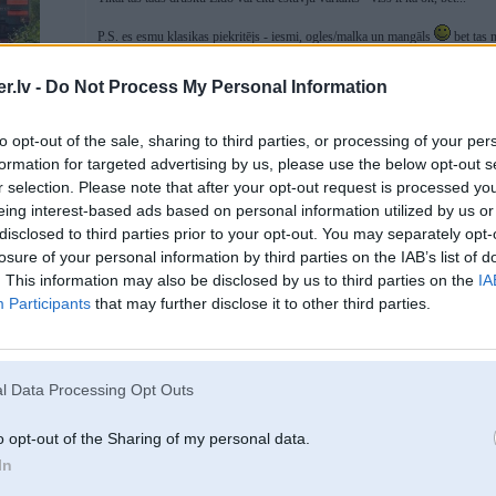
P.S. es esmu klasikas piekritējs - iesmi, ogles/malka un mangāls
bet tas 
.lv -
Do Not Process My Personal Information
to opt-out of the sale, sharing to third parties, or processing of your per
formation for targeted advertising by us, please use the below opt-out s
04. Aug 2026, 12:23
r selection. Please note that after your opt-out request is processed y
Nepatīk tīrīt grillus
eing interest-based ads based on personal information utilized by us or
disclosed to third parties prior to your opt-out. You may separately opt-
losure of your personal information by third parties on the IAB’s list of
. This information may also be disclosed by us to third parties on the
IA
Participants
that may further disclose it to other third parties.
l Data Processing Opt Outs
o opt-out of the Sharing of my personal data.
04. Aug 2026, 14:38
In
Njem "dual fuel" tipa. Var gan uz ogleem, gan uz gaazes ja nav laika. Es paras
kaut ko aatri peec darba, varu nechakareeties un uz gaazes aatri uzcept.