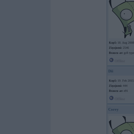
Kopš:
18. Aug 2008
Ziņojumi:
2546
Braucu ar:
gc8 type
Offline
Dii
Kopš:
19. Feb 2015
Ziņojumi:
444
Braucu ar:
e91
Offline
Corey