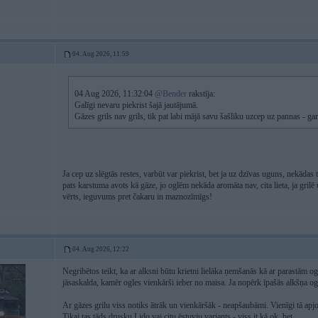
04. Aug 2026, 11:59
04 Aug 2026, 11:32:04
@Bender
rakstīja:
Galīgi nevaru piekrist šajā jautājumā.
Gāzes grils nav grils, tik pat labi mājā savu šašliku uzcep uz pannas - garš
Ja cep uz slēgtās restes, varbūt var piekrist, bet ja uz dzīvas uguns, nekādas t
pats karstuma avots kā gāze, jo oglēm nekāda aromāta nav, cita lieta, ja grilē 
vērts, ieguvums pret čakaru in maznozīmīgs!
04. Aug 2026, 12:22
Negribētos teikt, ka ar alksni būtu krietni lielāka ņemšanās kā ar parastām o
jāsaskalda, kamēr ogles vienkārši ieber no maisa. Ja nopērk īpašās alkšņa ogl
Ar gāzes grilu viss notiks ātrāk un vienkāršāk - neapšaubāmi. Vienīgi tā apjo
Tikai tas tāds drusku Lido vai citu ēstuvju variants - viss it kā ok, bet...