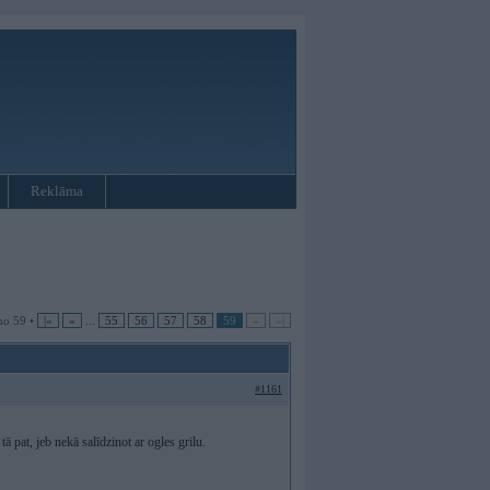
Reklāma
no 59 •
|«
«
...
55
56
57
58
59
»
»|
#1161
ā pat, jeb nekā salīdzinot ar ogles grilu.