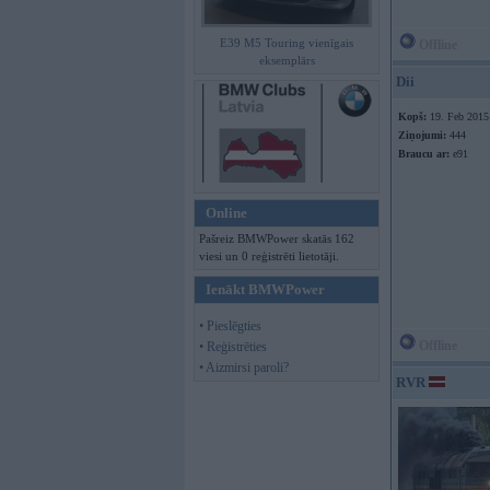
E39 M5 Touring vienīgais
Offline
eksemplārs
Dii
Kopš:
19. Feb 2015
Ziņojumi:
444
Braucu ar:
e91
Online
Pašreiz BMWPower skatās 162
viesi un 0 reģistrēti lietotāji.
Ienākt BMWPower
• Pieslēgties
Offline
• Reģistrēties
• Aizmirsi paroli?
RVR