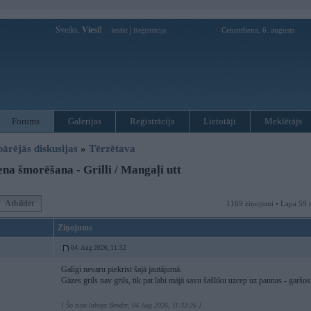
Sveiks,
Viesi!
|
Ceturtdiena, 6. augusts
Ienākt
Reģistrācija
Forums
Galerijas
Reģistrācija
Lietotāji
Meklētājs
pārējās diskusijas
»
Tērzētava
na šmorēšana - Grilli / Mangaļi utt
Atbildēt
1169 ziņojumi • Lapa 59 
Ziņojums
04. Aug 2026, 11:32
Galīgi nevaru piekrist šajā jautājumā.
Gāzes grils nav grils, tik pat labi mājā savu šašliku uzcep uz pannas - garšos t
[ Šo ziņu laboja Bender, 04 Aug 2026, 11:33:26 ]