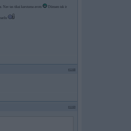
a. Nav tas tikai karstuma avots
Dūmam tak ir
smaržu
#1168
#1169