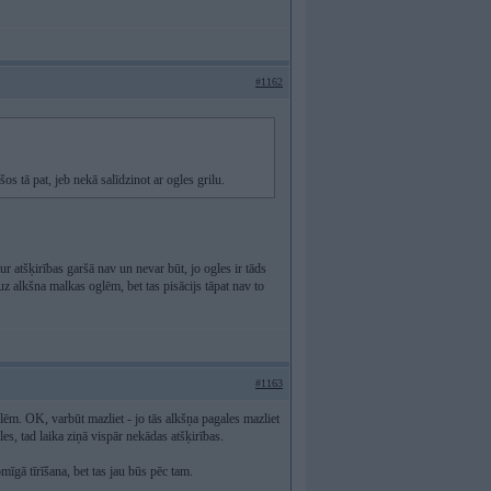
#1162
os tā pat, jeb nekā salīdzinot ar ogles grilu.
ur atšķirības garšā nav un nevar būt, jo ogles ir tāds
uz alkšna malkas oglēm, bet tas pisācijs tāpat nav to
#1163
glēm. OK, varbūt mazliet - jo tās alkšņa pagales mazliet
es, tad laika ziņā vispār nekādas atšķirības.
mīgā tīrīšana, bet tas jau būs pēc tam.