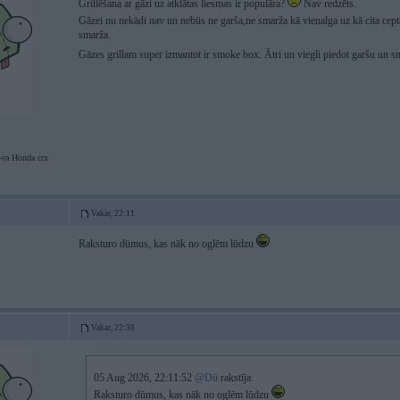
Grillēšana ar gāzi uz atklātas liesmas ir populāra?
Nav redzēts.
Gāzei nu nekādi nav un nebūs ne garša,ne smarža kā vienalga uz kā cita cept
smarža.
Gāzes grillam super izmantot ir smoke box. Ātri un viegli piedot garšu un 
-ra Honda crx
Vakar, 22:11
Raksturo dūmus, kas nāk no oglēm lūdzu
Vakar, 22:38
05 Aug 2026, 22:11:52
@Dii
rakstīja:
Raksturo dūmus, kas nāk no oglēm lūdzu