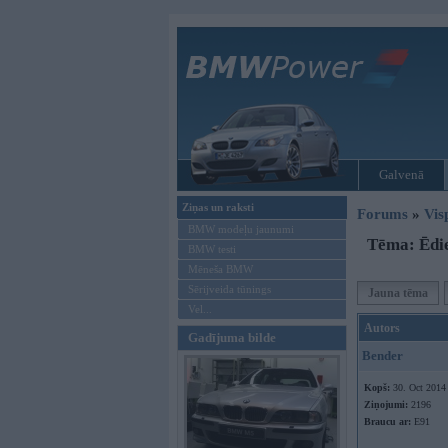
Galvenā
Ziņas un raksti
Forums
»
Vis
BMW modeļu jaunumi
Tēma: Ēdie
BMW testi
Mēneša BMW
Sērijveida tūnings
Jauna tēma
Vel...
Autors
Gadījuma bilde
Bender
Kopš:
30. Oct 2014
Ziņojumi:
2196
Braucu ar:
E91