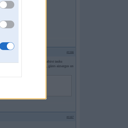
#1166
k diezgan bieži. tauki, netīrumi utt sabirst tauku
ā tīrīšana arī ir sīkums - noņem resti, gāzes aizsargus un
e jānotīra, bet tas arī viss.
#1167