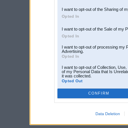
also be disclosed by us to 
I want to opt-out of the Sharing of 
Downstream Participants
th
Opted In
third parties.
I want to opt-out of the Sale of my 
Opted In
I want to opt-out of processing my 
Advertising.
Opted In
I want to opt-out of Collection, Use
of my Personal Data that Is Unrelat
it was collected.
Opted Out
CONFIRM
Data Deletion