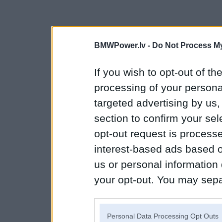
BMWPower.lv -
Do Not Process My
If you wish to opt-out of the
processing of your personal
targeted advertising by us
section to confirm your sel
opt-out request is proces
interest-based ads based o
us or personal information d
your opt-out. You may separ
disclosure of your personal
IAB’s list of downstream pa
Personal Data Processing Opt Outs