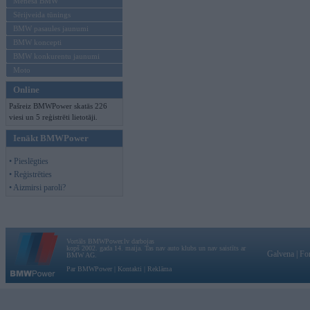
Mēneša BMW
Sērijveida tūnings
BMW pasaules jaunumi
BMW koncepti
BMW konkurentu jaunumi
Moto
Online
Pašreiz BMWPower skatās 226
viesi un 5 reģistrēti lietotāji.
Ienākt BMWPower
• Pieslēgties
• Reģistrēties
• Aizmirsi paroli?
Vortāls BMWPower.lv darbojas
kopš 2002. gada 14. maija. Tas nav auto klubs un nav saistīts ar
Galvena
|
Fo
BMW AG.
Par BMWPower
|
Kontakti
|
Reklāma