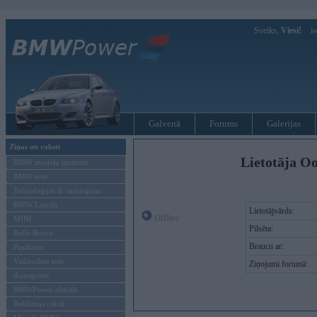
Sveiks,
Viesi!
Ie
Galvenā
Forums
Galerijas
Ziņas un raksti
Lietotāja Oo
BMW modeļu jaunumi
BMW testi
Tehnoloģijas & sasniegumi
BMW Latvijā
Lietotājvārds:
Offline
MINI
Pilsēta:
Rolls-Royce
Braucu ar:
Pasākumi
Vadāmības tests
Ziņojumi forumā:
Autosports
BMWPower aktuāli
Reklāmas raksti