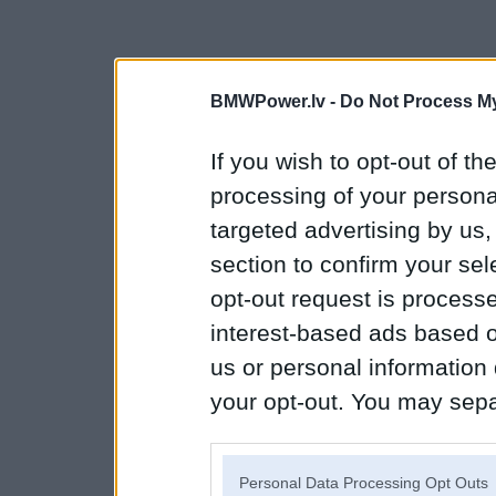
BMWPower.lv -
Do Not Process My
If you wish to opt-out of the
processing of your personal
targeted advertising by us
section to confirm your sel
opt-out request is proces
interest-based ads based o
us or personal information d
your opt-out. You may separ
disclosure of your personal
IAB’s list of downstream pa
Personal Data Processing Opt Outs