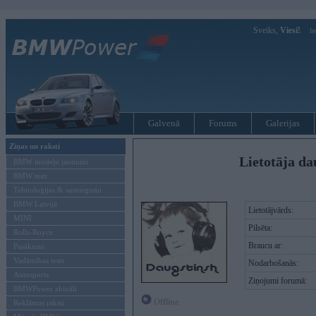
Sveiks,
Viesi!
Ie
Galvenā
Forums
Galerijas
Ziņas un raksti
Lietotāja da
BMW modeļu jaunumi
BMW testi
Tehnoloģijas & sasniegumi
BMW Latvijā
Lietotājvārds:
MINI
Pilsēta:
Rolls-Royce
Braucu ar:
Pasākumi
Vadāmības tests
Nodarbošanās:
Autosports
Ziņojumi forumā:
BMWPower aktuāli
Offline
Reklāmas raksti