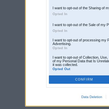
also be disclosed by us to 
I want to opt-out of the Sharing of 
Downstream Participants
th
Opted In
third parties.
I want to opt-out of the Sale of my 
Opted In
I want to opt-out of processing my 
Advertising.
Opted In
I want to opt-out of Collection, Use
of my Personal Data that Is Unrelat
it was collected.
Opted Out
CONFIRM
Data Deletion