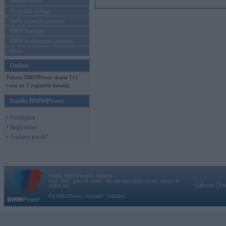
Mēneša BMW
Sērijveida tūnings
BMW pasaules jaunumi
BMW koncepti
BMW konkurentu jaunumi
Moto
Online
Pašreiz BMWPower skatās 111
viesi un 2 reģistrēti lietotāji.
Ienākt BMWPower
• Pieslēgties
• Reģistrēties
• Aizmirsi paroli?
Vortāls BMWPower.lv darbojas
kopš 2002. gada 14. maija. Tas nav auto klubs un nav saistīts ar
Galvena
|
Fo
BMW AG.
Par BMWPower
|
Kontakti
|
Reklāma