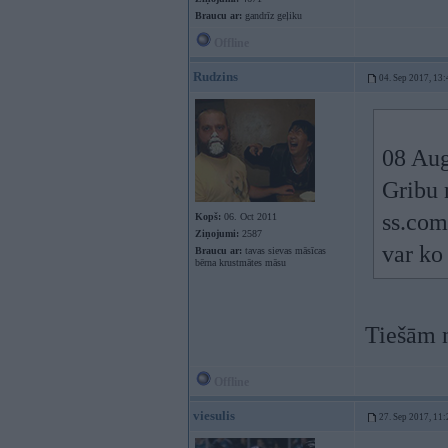
Braucu ar:
gandrīz geļiku
Offline
Rudzins
04. Sep 2017, 13:
08 Aug
Gribu 
ss.com
Kopš:
06. Oct 2011
Ziņojumi:
2587
var ko
Braucu ar:
tavas sievas māsīcas
bērna krustmātes māsu
Tiešām 
Offline
viesulis
27. Sep 2017, 11: