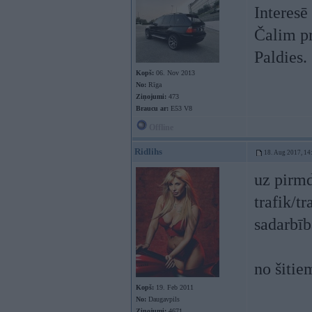
Interesē
Čalim p
Paldies.
Kopš:
06. Nov 2013
No:
Rīga
Ziņojumi:
473
Braucu ar:
E53 V8
Offline
Ridlihs
18. Aug 2017, 14
uz pirmd
trafik/t
sadarbīb
no šitie
Kopš:
19. Feb 2011
No:
Daugavpils
Ziņojumi:
4671