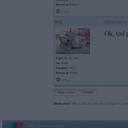
Braucu ar:
Plostu
Offline
RZZ
10. Dec 2017, 17
Ok, tad
Kopš:
30. Apr 2011
No:
Zilupe
Ziņojumi:
1413
Braucu ar:
Plostu
Offline
Jauna tēma
Atbildēt
Moderatori:
968-jk
,
AV
,
AiwaShuraLLP
,
BigArchi
,
Gir
Vortāls BMWPower.lv darbojas