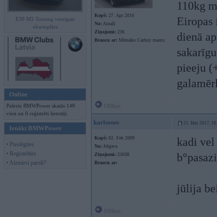
110kg mu
Kopš:
27. Apr 2016
Eiropas 
E39 M5 Touring vienīgais
No:
Ainaži
eksemplārs
Ziņojumi:
236
dienā ap
Braucu ar:
Mēmāko Carbuy mantu
sakarīgu
pieeju (
galamērķ
Online
Pašreiz BMWPower skatās 148
Offline
viesi un 0 reģistrēti lietotāji.
karlsonss
21. May 2017, 18
Ienākt BMWPower
Kopš:
02. Feb 2009
kadi vel
• Pieslēgties
No:
Jelgava
• Reģistrēties
b°pasazi
Ziņojumi:
23038
• Aizmirsi paroli?
Braucu ar:
jūlija b
Offline