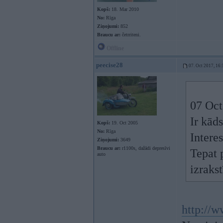
Kopš:
18. Mar 2010
No:
Rīga
Ziņojumi:
852
Braucu ar:
četrriteni.
Offline
peecise28
07. Oct 2017, 16:
07 Oct
Ir kād
Kopš:
19. Oct 2005
No:
Rīga
Intere
Ziņojumi:
3649
Braucu ar:
r1100s, dažādi depresīvi
Tepat 
auto
izraks
http://w