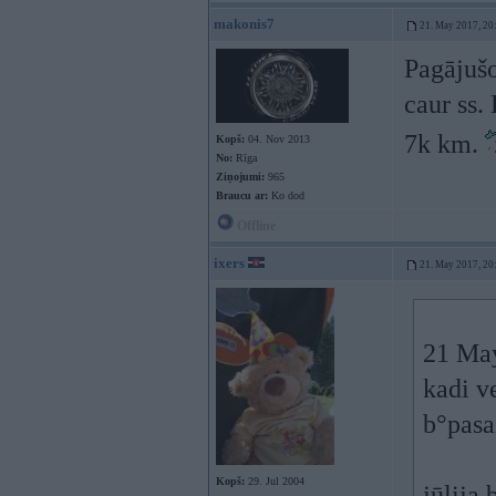
makonis7
21. May 2017, 20
Pagājušo
caur ss.
7k km.
Kopš:
04. Nov 2013
No:
Rīga
Ziņojumi:
965
Braucu ar:
Ko dod
Offline
ixers
21. May 2017, 20
21 Ma
kadi v
b°pasa
Kopš:
29. Jul 2004
jūlija 