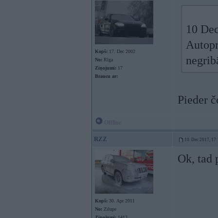
10 Dec
Autopr
Kopš:
17. Dec 2002
negrib
No:
Rīga
Ziņojumi:
17
Braucu ar:
Pieder č
Offline
RZZ
10. Dec 2017, 17
Ok, tad
Kopš:
30. Apr 2011
No:
Zilupe
Ziņojumi:
1413