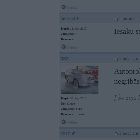
Offline
AndrejsLV
13. Oct 2017, 13:
Kopš:
13. Oct 2017
Iesaku s
Ziņojumi:
2
Braucu ar:
Offline
RZZ
10. Dec 2017, 15
Autoprok
negribās
[ Šo ziņu
Kopš:
30. Apr 2011
No:
Zilupe
Ziņojumi:
1413
Braucu ar:
Plostu
Offline
CP17
10. Dec 2017, 16