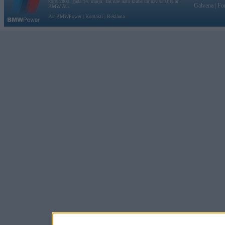
kopš 2002. gada 14. maija. Tas nav auto klubs un nav saistīts ar
Galvena
|
Fo
BMW AG.
Par BMWPower
|
Kontakti
|
Reklāma