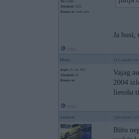
No:
Ludza
Ziņojumi:
3323
Braucu ar:
svešu auto
Ja busi,
Offline
Metta
21. Jun 2017, 16:
Kopš:
19. Jun 2017
Vajag au
Ziņojumi:
10
2004 izl
Braucu ar:
lietošu 
Offline
Jantarix
03. Jul 2017, 12:
Būtu ne