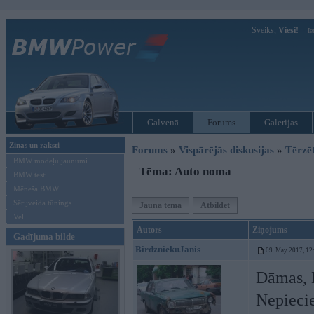
Sveiks,
Viesi!
Ie
Galvenā
Forums
Galerijas
Ziņas un raksti
Forums
»
Vispārējās diskusijas
»
Tērzē
BMW modeļu jaunumi
Tēma: Auto noma
BMW testi
Mēneša BMW
Sērijveida tūnings
Jauna tēma
Atbildēt
Vel...
Autors
Ziņojums
Gadījuma bilde
BirdzniekuJanis
09. May 2017, 12
Dāmas, 
Nepiecie