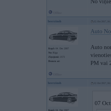
No viņie
Offline
beerzinsh
12. Oct 2017, 16:
Auto N
Auto no
Kopš:
04. Dec 2007
No:
Rīga
vienotie
Ziņojumi:
2572
Braucu ar:
PM vai 
Offline
beerzinsh
12. Oct 2017, 16:
07 Oct
Kopš:
04. Dec 2007