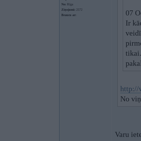
No:
Rīga
Ziņojumi:
2572
07 O
Braucu ar:
Ir kā
veidī
pirm
tikai
paka
http:/
No viņ
Varu iet