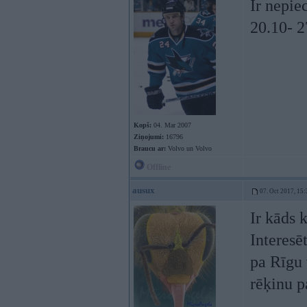
Ir nepie
20.10- 2
Kopš:
04. Mar 2007
Ziņojumi:
16796
Braucu ar:
Volvo un Volvo
Offline
ausux
07. Oct 2017, 15:
Ir kāds 
Interesē
pa Rīgu 
rēķinu 