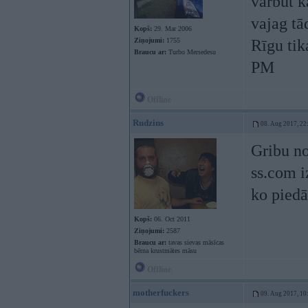
varbūt k
vajag tā
Kopš:
29. Mar 2006
Ziņojumi:
1755
Rīgu tik
Braucu ar:
Turbo Mersedesu
PM
Offline
Rudzins
08. Aug 2017, 22
Gribu no
ss.com i
ko piedā
Kopš:
06. Oct 2011
Ziņojumi:
2587
Braucu ar:
tavas sievas māsīcas
bērna krustmātes māsu
Offline
motherfuckers
09. Aug 2017, 10