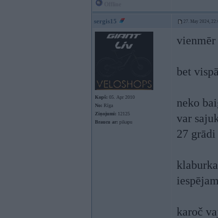
Offline
sergis15
27. May 2024, 22
vienmēr 
bet visp
Kopš:
05. Apr 2010
neko bai
No:
Rīga
Ziņojumi:
12125
var sajuk
Braucu ar:
pikapu
27 grādi
klaburka
iespējam
karoč va