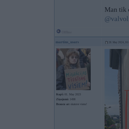
Man tik 
@valvol
Offline
martins_usars
28. May 2024, 10
Kopš:
01. May 2023
Ziņojumi:
1498
Braucu ar:
skatuve viens!