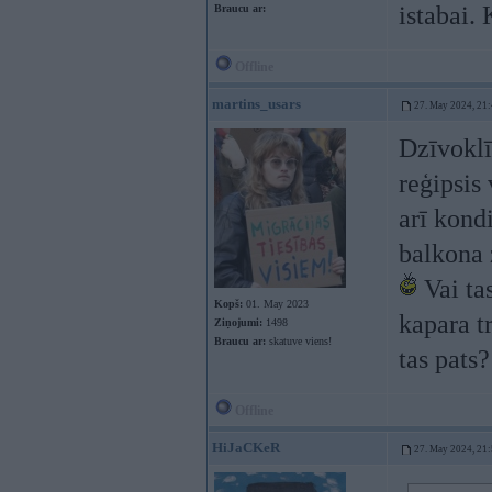
istabai. 
Braucu ar:
Offline
martins_usars
27. May 2024, 21
Dzīvoklī
reģipsis
arī kond
balkona z
Vai tas
Kopš:
01. May 2023
kapara t
Ziņojumi:
1498
Braucu ar:
skatuve viens!
tas pats?
Offline
HiJaCKeR
27. May 2024, 21