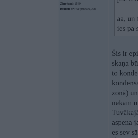
Ziņojumi:
1549
Braucu ar:
fiat panda 0,7tdi
aa, un 
ies pa 
Šis ir ep
skaņa bū
to konde
kondensā
zonā) un
nekam ne
Tuvākajā
aspena ja
es sev s