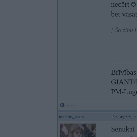
necērt
bet vasa
[ Šo ziņu 
----------
Brīvības
GIANT/L
PM-Lūgu
Offline
martins_usars
27. May 2024, 22
Senukai 