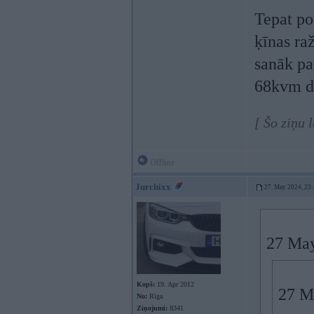
Tepat po
ķīnas ra
sanāk pa
68kvm d
[ Šo ziņu
Offline
Jurchixx
27. May 2024, 23
27 May
Kopš:
19. Apr 2012
27 M
No:
Rīga
Ziņojumi:
8341