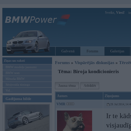
Sveiks,
Viesi!
Ie
Galvenā
Forums
Galerijas
Ziņas un raksti
Forums
»
Vispārējās diskusijas
»
Tērzē
BMW modeļu jaunumi
Tēma: Biroja kondicionieris
BMW testi
Mēneša BMW
Sērijveida tūnings
Jauna tēma
Atbildēt
Vel...
Autors
Ziņojums
Gadījuma bilde
VMR
29. Jul 2014, 14:
Ir te kā
visjaudī