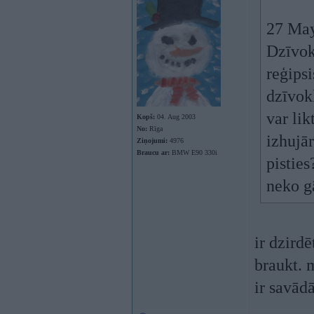
27 May
Dzīvok
reģips
dzīvokl
var lik
Kopš:
04. Aug 2003
No:
Rīga
izhujār
Ziņojumi:
4976
Braucu ar:
BMW E90 330i
pisties
neko g
ir dzirdē
braukt. m
ir savād