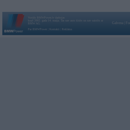
Vortāls BMWPower.lv darbojas
kopš 2002. gada 14. maija. Tas nav auto klubs un nav saistīts ar
Galvena
|
Fo
BMW AG.
Par BMWPower
|
Kontakti
|
Reklāma