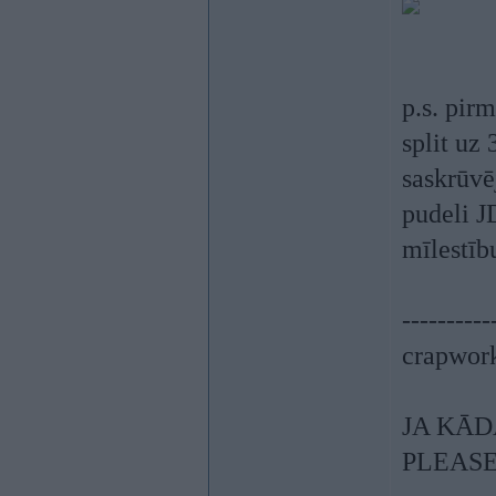
p.s. pir
split uz 
saskrūvē
pudeli J
mīlestīb
----------
crapwor
JA KĀD
PLEASE