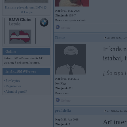
Hamann pārveidojumi BMW Z4
Kopš:
07. May 2006
M Coupe
Ziņojumi:
10347
Braucu ar:
sporta variantu
Offline
Timur
28. Dec 2020, 12:
Ir kads 
Online
istabai, 
Pašreiz BMWPower skatās 141
viesi un 3 reģistrēti lietotāji.
Ienākt BMWPower
[ Šo ziņu 
Kopš:
09. Mar 2010
• Pieslēgties
No:
Rīga
• Reģistrēties
Ziņojumi:
621
• Aizmirsi paroli?
Braucu ar:
Offline
profitfella
07. Jun 2022, 15:
Kopš:
23. Apr 2018
Arī inte
Ziņojumi:
5