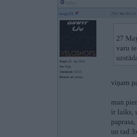
Offline
sergis15
27. May 2024, 22
27 May
varu i
uzstād
Kopš:
05. Apr 2010
No:
Rīga
Ziņojumi:
12125
Braucu ar:
pikapu
viņam pa
man piem
ir laiks,
paprasa,
un tad 3