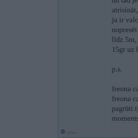
un tad je
atrisināt
ja ir val
nopresēt 
līdz 5m, 
15gr uz 
p.s.
freona c
freona c
pagrūti t
moments 
Offline