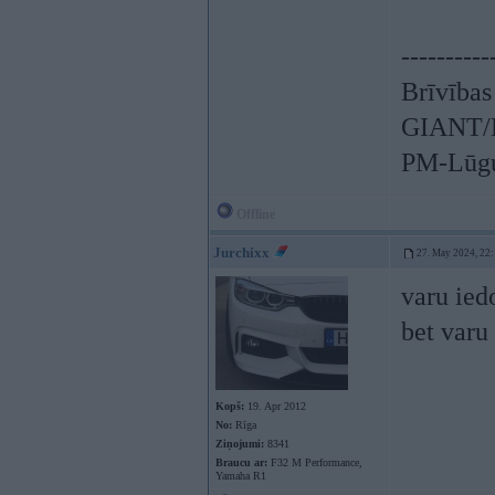
----------
Brīvības
GIANT/L
PM-Lūgu
Offline
Jurchixx
27. May 2024, 22
varu ied
bet varu
Kopš:
19. Apr 2012
No:
Rīga
Ziņojumi:
8341
Braucu ar:
F32 M Performance,
Yamaha R1