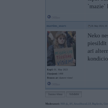
`mazie` 
Offline
martins_usars
28. May 2024, 10
Neko ne
piesildīt
arī alter
kondici
Kopš:
01. May 2023
Ziņojumi:
1498
Braucu ar:
skatuve viens!
Offline
Jauna tēma
Atbildēt
Moderatori:
968-jk
,
AV
,
AiwaShuraLLP
,
BigArchi
,
Gir