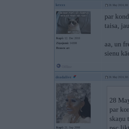
kexxx
28. May 2024, 08
par kond
taisa, ja
Kopš:
12. Dec 2010
aa, un fr
Ziņojumi:
14308
Braucu ar:
sienu kād
Offline
deadalive
28. May 2024, 08
28 May
par kon
skaņu t
psc lik
Kopš:
21. Sep 2008