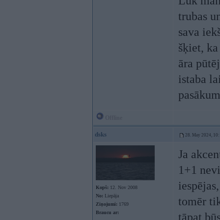
Lūk man
trubas u
sava iekš
šķiet, k
āra pūtē
istaba la
pasākums
Offline
dsks
28. May 2024, 10
Ja akcent
1+1 nevis
iespējas,
Kopš:
12. Nov 2008
No:
Liepāja
tomēr tik
Ziņojumi:
1769
Braucu ar:
tāpat būs