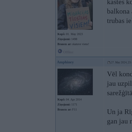
kastes k
balkona 
trubas i
Kopš:
01. May 2023
Ziņojumi:
1498
Braucu ar:
skatuve viens!
Offline
Amphiney
27. May 2024, 23
Vēl kond
jau uzpil
sarežģītā
Kopš:
04. Apr 2014
Ziņojumi:
1171
Braucu ar:
F11
Un ja Rī
gan jau n