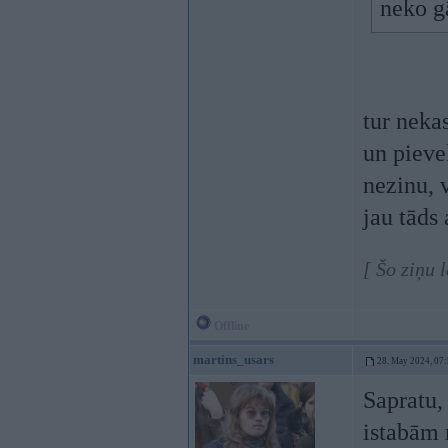
neko g
tur neka
un pieve
nezinu, 
jau tāds
[ Šo ziņu 
Offline
martins_usars
28. May 2024, 07
Sapratu, 
istabām 