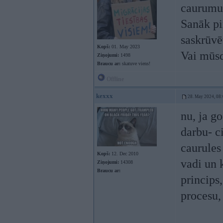
caurumu 
Sanāk pi
saskrūvē
Kopš:
01. May 2023
Vai mūsd
Ziņojumi:
1498
Braucu ar:
skatuve viens!
Offline
kexxx
28. May 2024, 08
nu, ja go
darbu- c
caurules
Kopš:
12. Dec 2010
vadi un 
Ziņojumi:
14308
Braucu ar:
princips
procesu,