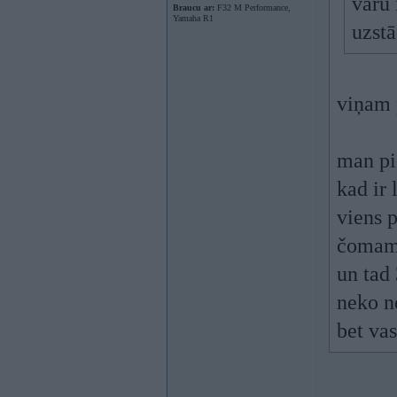
varu
Braucu ar:
F32 M Performance,
Yamaha R1
uzstā
viņam 
man pi
kad ir 
viens 
čomam
un tad 
neko n
bet va