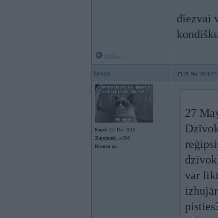
diezvai v
kondišku
Offline
kexxx
28. May 2024, 07
27 May
Dzīvok
Kopš:
12. Dec 2010
Ziņojumi:
14308
reģips
Braucu ar:
dzīvokl
var lik
izhujār
pisties