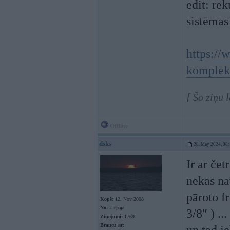
edit: re
sistēmas
https://
komplekt
[ Šo ziņu 
Offline
dsks
28. May 2024, 08
Ir ar če
nekas na
pāroto f
Kopš:
12. Nov 2008
No:
Liepāja
3/8″ ) ..
Ziņojumi:
1769
Braucu ar: