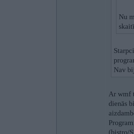
Nu mo
skait
Starpc
progra
Nav bij
Ar wmf t
dienās b
aizdambē
Programm
(bistro/