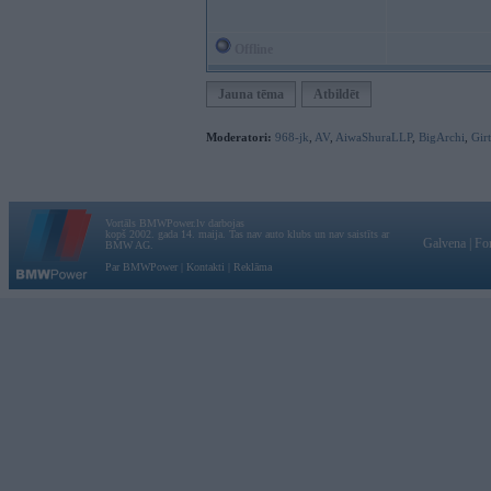
Offline
Jauna tēma
Atbildēt
Moderatori:
968-jk
,
AV
,
AiwaShuraLLP
,
BigArchi
,
Gir
Vortāls BMWPower.lv darbojas
kopš 2002. gada 14. maija. Tas nav auto klubs un nav saistīts ar
Galvena
|
Fo
BMW AG.
Par BMWPower
|
Kontakti
|
Reklāma