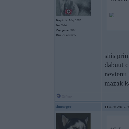
Kopš:
14. May 2007
No:
Talsi
Ziņojumi:
3832
Braucu ar:
bmw
shis pri
dabuut c
nevienu 
mazak ka
Offline
shmurger
16. Jan 2015, 21: