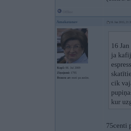
Offline
Amakatanav
16. Jan 2015, 21:
16 Jan
ja kafi
espress
Kopš:
06. Jul 2009
skatīti
Ziņojumi:
1795
Braucu ar:
muti pa ausīm.
cik vaj
pupiņas
kur uzg
75centi 