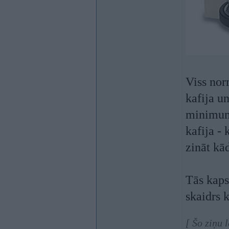
Viss nor
kafija u
minimu
kafija -
zināt kā
Tās kaps
skaidrs k
[ Šo ziņu 