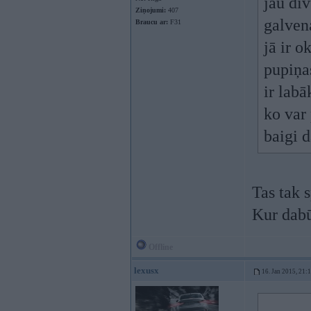
jau di
Ziņojumi:
407
galven
Braucu ar:
F31
jā ir ok
pupiņa
ir labā
ko var 
baigi d
Tas tak 
Kur dabū
Offline
lexusx
16. Jan 2015, 21: