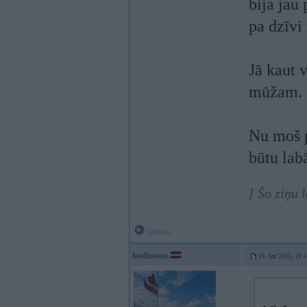
bija jau
pa dzīvi 
Jā kaut v
mūžam.
Nu moš p
būtu lab
[ Šo ziņu 
Offline
badmoon
16. Jan 2015, 19: