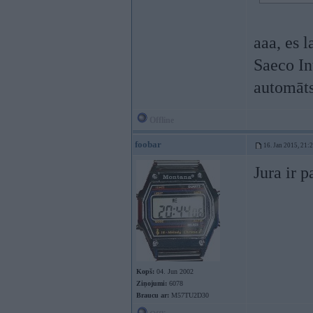
aaa, es 
Saeco In
automāt
Offline
foobar
16. Jan 2015, 21:
Jura ir p
Kopš:
04. Jun 2002
Ziņojumi:
6078
Braucu ar:
M57TU2D30