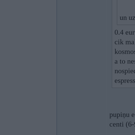
un u
0.4 eur
cik mak
kosmo
a to ne
nospied
espress
pupiņu e
centi (6