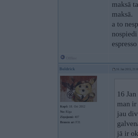
maksā ta
maksā.
a to nesp
nospiedi
espresso
Offline
Boldrick
16. Jan 2015, 21:
16 Jan 
man ir
Kopš:
18. Oct 2012
jau di
No:
Rīga
Ziņojumi:
407
galven
Braucu ar:
F31
jā ir ok