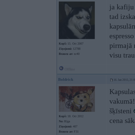
ja kafiju
tad izsk
kapsulām,
espresso
pirmajā 
Kopš:
15. Oct 2007
Ziņojumi:
12788
visu tra
Braucu ar:
xc40
Offline
Boldrick
16. Jan 2015, 21:
Kapsulas
vakumā!T
šķīsteni
Kopš:
18. Oct 2012
cena sāka
No:
Rīga
Ziņojumi:
407
Braucu ar:
F31