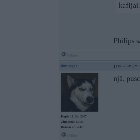
kafija
Philips 
Offline
shmurger
16. Jan 2015, 21:
njā, pus
Kopš:
15. Oct 2007
Ziņojumi:
12788
Braucu ar:
xc40
Offline