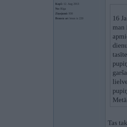
Kopš:
12. Aug 2013
No:
Rīga
Ziņojumi:
930
16 Ja
Braucu ar:
lexus is 220
man i
apmie
dienu
tasīt
pupiņ
garša
lielv
pupiņ
Metāl
Tas tak