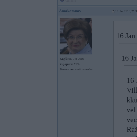
Offline
Amakatanav
16. Jan 2015, 21:
16 Jan
16 Ja
Kopš:
06. Jul 2009
Ziņojumi:
1795
Braucu ar:
muti pa ausīm.
16 
Vil
kku
vēl
vec
Raž