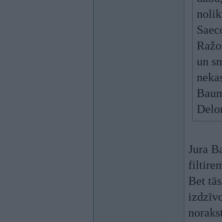
nolik
Saeco
Ražot
un s
nekas
Baumo
Delon
Jura B
filtire
Bet tā
izdzīvo
norakst