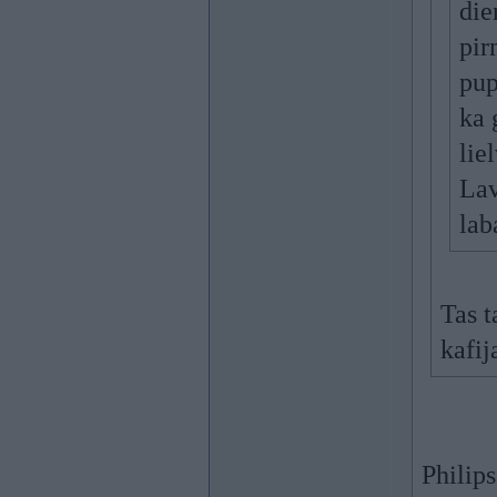
die
pir
pup
ka 
lie
Lav
lab
Tas t
kafij
Philip