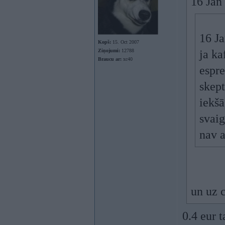
16 Jan 
16 Ja
Kopš:
15. Oct 2007
Ziņojumi:
12788
ja ka
Braucu ar:
xc40
espre
skept
iekšā
svaig
nav a
un uz 
0.4 eur t