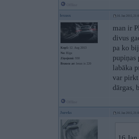
Offline
lexusx
16. Jan 2015, 21:
man ir P
divus ga
pa ko bi
Kopš:
12. Aug 2013
No:
Rīga
pupiņas 
Ziņojumi:
930
Braucu ar:
lexus is 220
labāka p
var pirkt
dārgas, 
Offline
Jureks
16. Jan 2015, 21:
16 Jan 