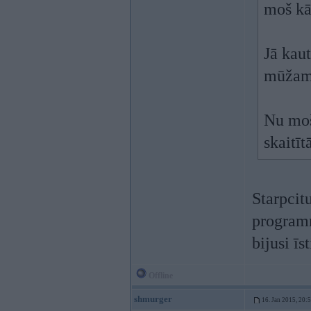
moš kād
Jā kaut
mūžam
Nu moš
skaitīt
Starpcit
programm
bijusi īs
Offline
shmurger
16. Jan 2015, 20: