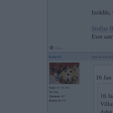
Izrādās,
Stollar
Esot sat
Offline
Boldrick
16. Jan 2015, 20:
16 Jan
Kopš:
18. Oct 2012
No:
Rīga
16 Ja
Ziņojumi:
407
Braucu ar:
F31
Villa
dabū,