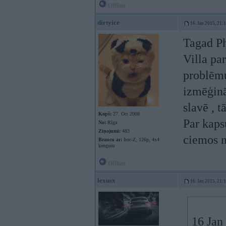
Offline
dirtyice
16. Jan 2015, 21:
Tagad Ph
Villa pa
problēmu
izmēģinā
slavē , t
Kopš:
27. Oct 2008
Par kaps
No:
Rīga
Ziņojumi:
483
ciemos n
Braucu ar:
Iroc-Z, 126p, 4x4
ķenguru
Offline
lexusx
16. Jan 2015, 21:
16 Jan