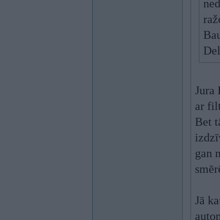
ned
raž
Bau
Del
Jura
ar fi
Bet t
izdzī
gan n
smērē
Jā ka
auto