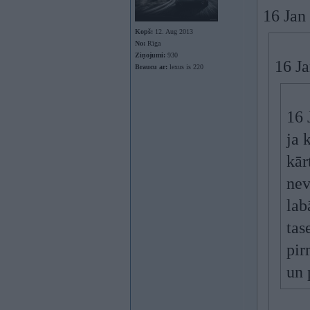
16 Jan
Kopš:
12. Aug 2013
No:
Rīga
Ziņojumi:
930
16 Ja
Braucu ar:
lexus is 220
16 
ja 
kār
nev
lab
tas
pir
un 