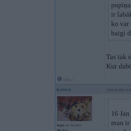
pupiņa
ir labā
ko var 
baigi d
Tas tak 
Kur dabū
Offline
Boldrick
16. Jan 2015, 21:
16 Jan 
man ir
Kopš:
18. Oct 2012
No:
Rīga