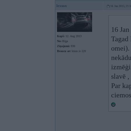
lexusx
16. Jan 2015, 21:
16 Jan 
Kopš:
12. Aug 2013
Tagad P
No:
Rīga
Ziņojumi:
930
omei). 
Braucu ar:
lexus is 220
nekādu
izmēģi
slavē ,
Par ka
ciemos 