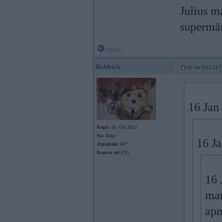
Julius m
supermār
Offline
Boldrick
16. Jan 2015, 21:
16 Jan 
Kopš:
18. Oct 2012
No:
Rīga
16 Ja
Ziņojumi:
407
Braucu ar:
F31
16 
man
apm