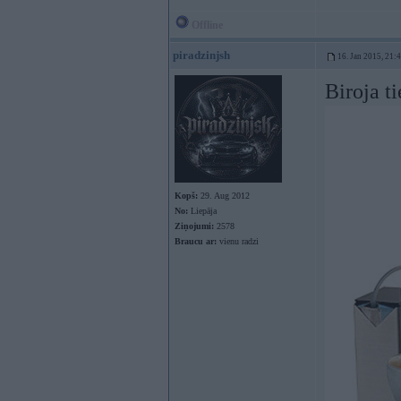
Offline
piradzinjsh
16. Jan 2015, 21:
Biroja ti
Kopš:
29. Aug 2012
No:
Liepāja
Ziņojumi:
2578
Braucu ar:
vienu radzi