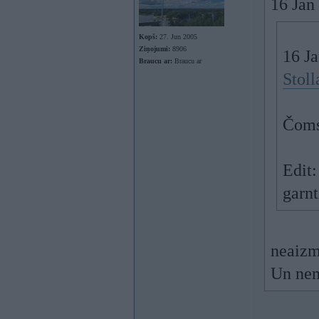
16 Jan
Kopš:
27. Jun 2005
Ziņojumi:
8906
16 Ja
Braucu ar:
Braucu ar
Stol
Čoms 
Edit:
garnt
neaizm
Un nem