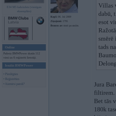
Villas 
E34 M5 kabriolets (vienīgais
eksemplārs)
dabū, t
Kopš:
06. Jul 2009
esot vi
Ziņojumi:
1795
Braucu ar:
muti pa ausīm.
Ražotā
smērē 
tads na
Online
Pašreiz BMWPower skatās 112
Baumo,
viesi un 6 reģistrēti lietotāji.
Delong
Ienākt BMWPower
• Pieslēgties
• Reģistrēties
Jura Bar
• Aizmirsi paroli?
filtirem.
Bet tās 
180k tas