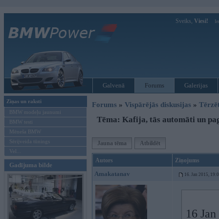
Sveiks,
Viesi!
Ie
Galvenā
Forums
Galerijas
Ziņas un raksti
Forums
»
Vispārējās diskusijas
»
Tērzē
BMW modeļu jaunumi
Tēma: Kafija, tās automāti un p
BMW testi
Mēneša BMW
Sērijveida tūnings
Jauna tēma
Atbildēt
Vel...
Autors
Ziņojums
Gadījuma bilde
Amakatanav
16. Jan 2015, 19:
16 Jan