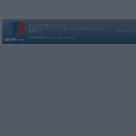
Vortāls BMWPower.lv darbojas
kopš 2002. gada 14. maija. Tas nav auto klubs un nav saistīts ar
Galvena
|
Fo
BMW AG.
Par BMWPower
|
Kontakti
|
Reklāma