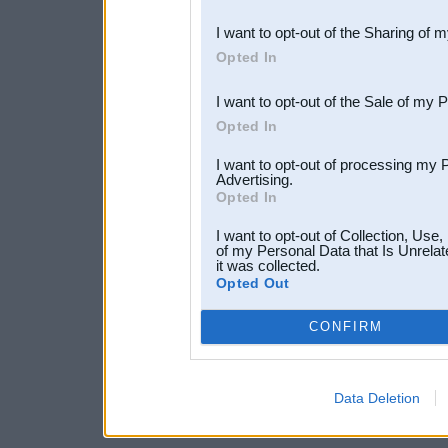
also be disclosed by us to 
I want to opt-out of the Sharing of 
Downstream Participants
th
Opted In
third parties.
I want to opt-out of the Sale of my 
Opted In
I want to opt-out of processing my 
Advertising.
Opted In
I want to opt-out of Collection, Use
of my Personal Data that Is Unrelat
it was collected.
Opted Out
CONFIRM
Data Deletion