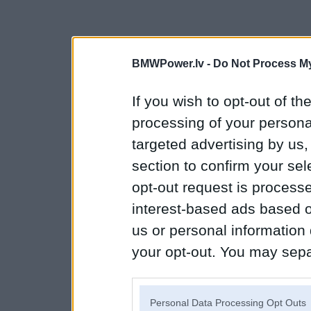
BMWPower.lv -
Do Not Process My
If you wish to opt-out of the
processing of your personal
targeted advertising by us
section to confirm your sel
opt-out request is proces
interest-based ads based o
us or personal information d
your opt-out. You may separ
disclosure of your personal
IAB’s list of downstream pa
Personal Data Processing Opt Outs