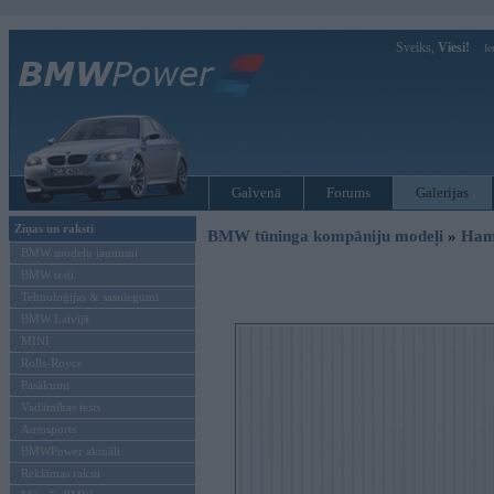
Sveiks,
Viesi!
Ie
Galvenā
Forums
Galerijas
Ziņas un raksti
BMW tūninga kompāniju modeļi
»
Ham
BMW modeļu jaunumi
BMW testi
Tehnoloģijas & sasniegumi
BMW Latvijā
MINI
Rolls-Royce
Pasākumi
Vadāmības tests
Autosports
BMWPower aktuāli
Reklāmas raksti