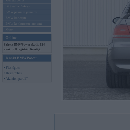
Mēneša BMW
Sērijveida tūnings
BMW pasaules jaunumi
BMW koncepti
BMW konkurentu jaunumi
Moto
Online
Pašreiz BMWPower skatās 124
viesi un 0 reģistrēti lietotāji.
Ienākt BMWPower
• Pieslēgties
• Reģistrēties
• Aizmirsi paroli?