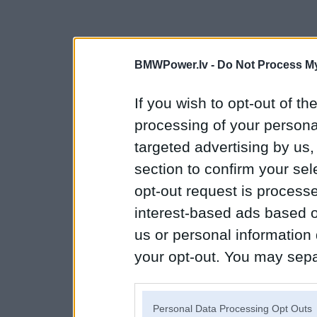
BMWPower.lv -
Do Not Process My
If you wish to opt-out of the
processing of your personal
targeted advertising by us
section to confirm your sel
opt-out request is proces
interest-based ads based o
us or personal information d
your opt-out. You may separ
disclosure of your personal
IAB’s list of downstream pa
Personal Data Processing Opt Outs