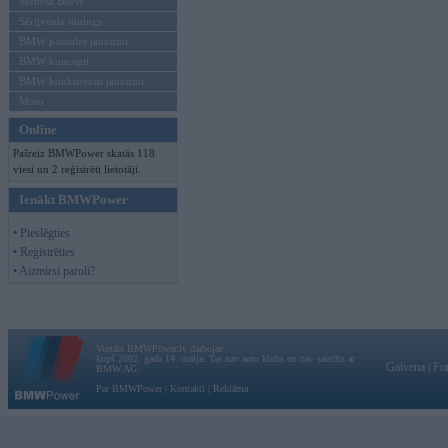
Mēneša BMW
Sērijveida tūnings
BMW pasaules jaunumi
BMW koncepti
BMW konkurentu jaunumi
Moto
Online
Pašreiz BMWPower skatās 118
viesi un 2 reģistrēti lietotāji.
Ienākt BMWPower
• Pieslēgties
• Reģistrēties
• Aizmirsi paroli?
Vortāls BMWPower.lv darbojas
kopš 2002. gada 14. maija. Tas nav auto klubs un nav saistīts ar
Galvena
|
Fo
BMW AG.
Par BMWPower
|
Kontakti
|
Reklāma