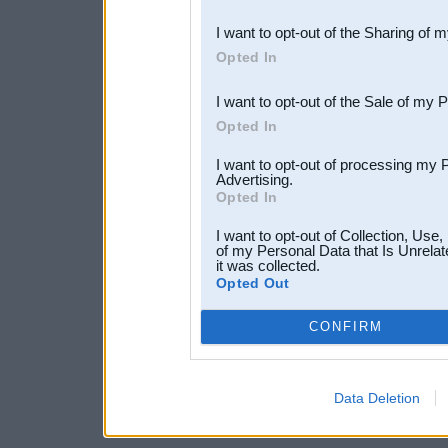
also be disclosed by us to 
I want to opt-out of the Sharing of 
Downstream Participants
th
Opted In
third parties.
I want to opt-out of the Sale of my 
Opted In
I want to opt-out of processing my 
Advertising.
Opted In
I want to opt-out of Collection, Use
of my Personal Data that Is Unrelat
it was collected.
Opted Out
CONFIRM
Data Deletion