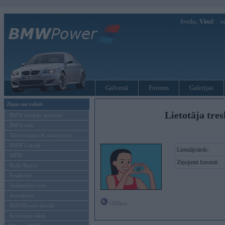
Sveiks,
Viesi!
Ie
Galvenā
Forums
Galerijas
Ziņas un raksti
Lietotāja tres
BMW modeļu jaunumi
BMW testi
Tehnoloģijas & sasniegumi
BMW Latvijā
Lietotājvārds:
MINI
Ziņojumi forumā:
Rolls-Royce
Pasākumi
Vadāmības tests
Autosports
Offline
BMWPower aktuāli
Reklāmas raksti