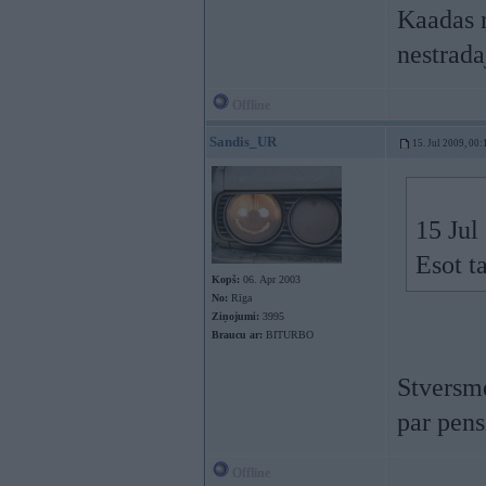
Kaadas n
nestrad
Offline
Sandis_UR
15. Jul 2009, 00:
15 Jul
Esot t
Kopš:
06. Apr 2003
No:
Rīga
Ziņojumi:
3995
Braucu ar:
BITURBO
Stversme
par pens
Offline