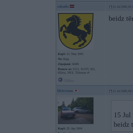
edzulis
15. Jul 2009, 00:
beidz tē
Kopš:
13. May 2002
No:
Rīga
Ziņojumi:
56481
Braucu ar:
S212, 911TT, 951,
635csi, NSX, Tillotson t4
Offline
Delerium
15. Jul 2009, 00:
15 Jul
beidz 
Kopš:
29. Apr 2004