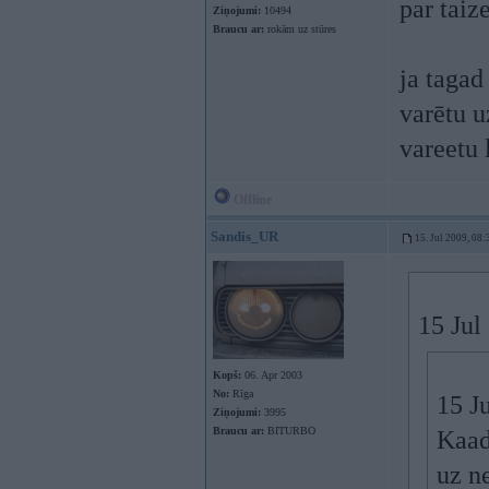
par taiz
Ziņojumi:
10494
Braucu ar:
rokām uz stūres
ja tagad
varētu u
vareetu 
Offline
Sandis_UR
15. Jul 2009, 08:
15 Jul
Kopš:
06. Apr 2003
No:
Rīga
15 J
Ziņojumi:
3995
Braucu ar:
BITURBO
Kaad
uz n