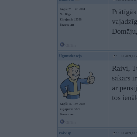
Kopš:
21. Dec 2004
Prātīgāk 
No:
Rīga
vajadzīg
Ziņojumi:
13338
Braucu ar:
Domāju, 
Offline
Ugunsdzesejs
15. Jul 2009, 00:
Raivi, T
sakars i
ar pens
tos ienā
Kopš:
16. Dec 2008
Ziņojumi:
5327
Braucu ar:
Offline
raivisp
15. Jul 2009, 00: