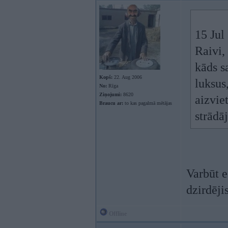
15 Jul
Raivi,
kāds s
Kopš:
22. Aug 2006
luksus
No:
Rīga
Ziņojumi:
8620
aizvie
Braucu ar:
to kas pagalmā mētājas
strādā
Varbūt e
dzirdējis
Offline