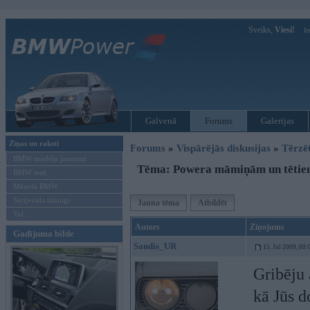
Sveiks,
Viesi!
Ie
Galvenā
Forums
Galerijas
Ziņas un raksti
Forums
»
Vispārējās diskusijas
»
Tērzē
BMW modeļu jaunumi
Tēma: Powera māmiņām un tētiem
BMW testi
Mēneša BMW
Sērijveida tūnings
Jauna tēma
Atbildēt
Vel...
Autors
Ziņojums
Gadījuma bilde
Sandis_UR
15. Jul 2009, 00:
Gribēju
kā Jūs 