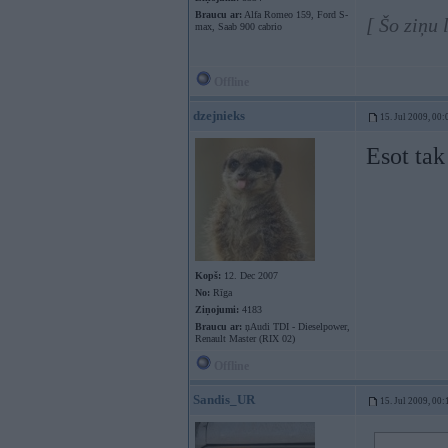
Braucu ar:
Alfa Romeo 159, Ford S-
[ Šo ziņu
max, Saab 900 cabrio
Offline
dzejnieks
15. Jul 2009, 00:
Esot tak
Kopš:
12. Dec 2007
No:
Rīga
Ziņojumi:
4183
Braucu ar:
ņAudi TDI - Dieselpower,
Renault Master (RIX 02)
Offline
Sandis_UR
15. Jul 2009, 00: