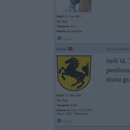
Kopš:
05. Sep 2004
No:
Rīga
Ziņojumi:
4512
Braucu ar:
nekārtību
Offline
edzulis
15. Jul 2009, 00:
tieši tā
penšiem.
masu gra
Kopš:
13. May 2002
No:
Rīga
Ziņojumi:
56481
Braucu ar:
S212, 911TT, 951,
635csi, NSX, Tillotson t4
Offline