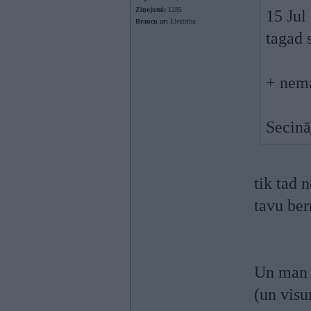
Ziņojumi:
1285
15 Jul
Braucu ar:
Elektrību
tagad 
+ nema
Secinā
tik tad 
tavu bern
Un man v
(un visu