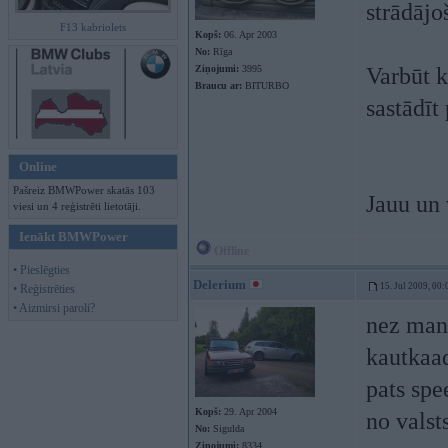
strādāj
F13 kabriolets
Kopš:
06. Apr 2003
No:
Rīga
Ziņojumi:
3995
Varbūt k
Braucu ar:
BITURBO
sastādīt
Online
Pašreiz BMWPower skatās 103
Jauu un 
viesi un 4 reģistrēti lietotāji.
Ienākt BMWPower
Offline
• Pieslēgties
Delerium
15. Jul 2009, 00:
• Reģistrēties
• Aizmirsi paroli?
nez man
kautkaad
pats spe
Kopš:
29. Apr 2004
no valst
No:
Sigulda
Ziņojumi:
8334