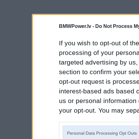
BMWPower.lv -
Do Not Process My
If you wish to opt-out of the
processing of your personal
targeted advertising by us
section to confirm your sel
opt-out request is proces
interest-based ads based o
us or personal information d
your opt-out. You may separ
disclosure of your personal
IAB’s list of downstream pa
Personal Data Processing Opt Outs