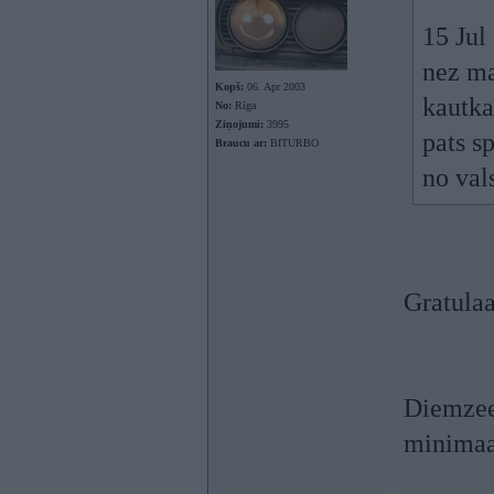
15 Jul
nez ma
Kopš:
06. Apr 2003
kautka
No:
Rīga
Ziņojumi:
3995
pats s
Braucu ar:
BITURBO
no val
Gratula
Diemzeel
minima