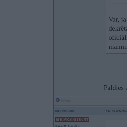
Var, j
dekrēt
oficiā
mamm
Paldies 
Offline
mrpresident
15. Jul 2009, 08:
Kopš:
31. May 2004