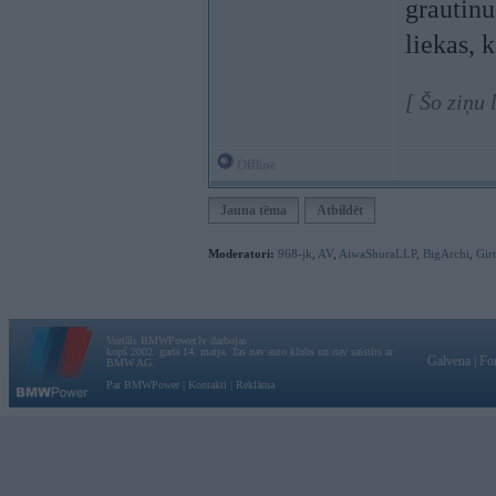
grautinu
liekas, k
[ Šo ziņu 
Offline
Jauna tēma
Atbildēt
Moderatori:
968-jk
,
AV
,
AiwaShuraLLP
,
BigArchi
,
Gir
Vortāls BMWPower.lv darbojas
kopš 2002. gada 14. maija. Tas nav auto klubs un nav saistīts ar
Galvena
|
Fo
BMW AG.
Par BMWPower
|
Kontakti
|
Reklāma