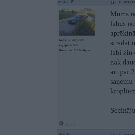
M3RJ
15. Jul 2009, 01:
Mums nes
labus no
aprēķinā
Kopš:
12. Aug 2007
strādāt 
Ziņojumi:
666
Braucu ar:
M3 & Alpina
labi zin
nak daud
ārī par 
saņemu 
kropliem
Secināju
Offline
chawijs