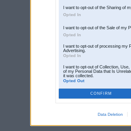
also be disclosed by us to 
I want to opt-out of the Sharing of 
Downstream Participants
th
Opted In
third parties.
I want to opt-out of the Sale of my 
Opted In
I want to opt-out of processing my 
Advertising.
Opted In
I want to opt-out of Collection, Use
of my Personal Data that Is Unrelat
it was collected.
Opted Out
CONFIRM
Data Deletion