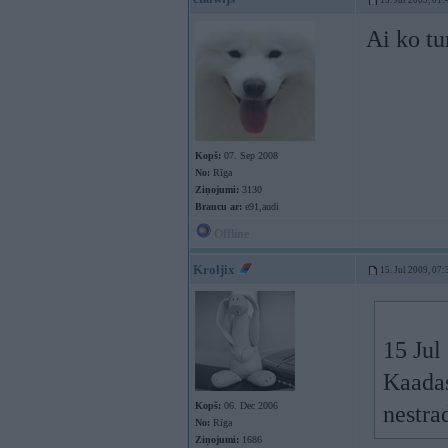
15. Jul 2009, 01:
Ai ko tu
Kopš:
07. Sep 2008
No:
Rīga
Ziņojumi:
3130
Braucu ar:
e91,audi
Offline
Kroljix
15. Jul 2009, 07:
15 Jul
Kaadas
Kopš:
06. Dec 2006
nestra
No:
Rīga
Ziņojumi:
1686