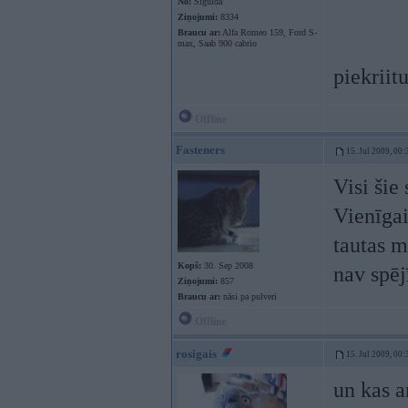
No:
Sigulda
Ziņojumi:
8334
Braucu ar:
Alfa Romeo 159, Ford S-
max, Saab 900 cabrio
piekriitu
Offline
Fasteners
15. Jul 2009, 00:
Visi šie
Vienīgai
tautas m
Kopš:
30. Sep 2008
nav spēj
Ziņojumi:
857
Braucu ar:
nāsi pa pulveri
Offline
rosigais
15. Jul 2009, 00:
un kas a