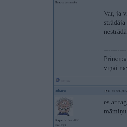
Braucu ar:
masku
Var, ja 
strādāja
nestrādā
----------
Principā
viņai na
Offline
subaru
15. Jul 2009, 08:
es ar ta
māmiņu 
Kopš:
17. Jun 2002
No:
Rīga