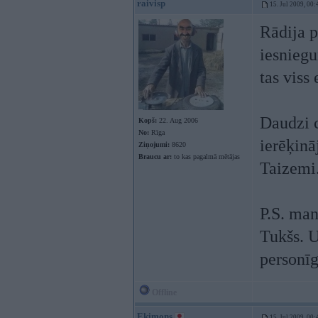
raivisp
15. Jul 2009, 00:
Rādija p
iesniegu
tas viss 
Daudzi c
Kopš:
22. Aug 2006
No:
Rīga
ierēķinā
Ziņojumi:
8620
Braucu ar:
to kas pagalmā mētājas
Taizemi
P.S. man
Tukšs. U
personīg
Offline
Ekimons
15. Jul 2009, 00: