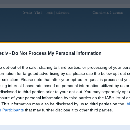
Sveiks,
Viesi!
|
Ceturtdiena, 6. augusts
Ienākt
Reģistrācija
Forums
Galerijas
Reģistrācija
Lietotāji
Meklētājs
.lv -
Do Not Process My Personal Information
Lietotāja Kroljix profils
to opt-out of the sale, sharing to third parties, or processing of your per
formation for targeted advertising by us, please use the below opt-out s
Pēdējo reizi manīts: 21. Apr 2026, 17:35
r selection. Please note that after your opt-out request is processed y
eing interest-based ads based on personal information utilized by us or
Lietotājvārds:
Kroljix
balstītājs
disclosed to third parties prior to your opt-out. You may separately opt-
Pilsēta:
Rīga
losure of your personal information by third parties on the IAB’s list of
Braucu ar:
masku
. This information may also be disclosed by us to third parties on the
IA
amidopirīns, galaperidols un glutēns. var
Participants
that may further disclose it to other third parties.
Intereses:
bez maizes.
Ziņojumi forumā:
1686
Pēdējie ziņojumi forumā
[
]