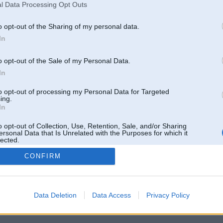
l Data Processing Opt Outs
o opt-out of the Sharing of my personal data.
In
o opt-out of the Sale of my Personal Data.
In
to opt-out of processing my Personal Data for Targeted
ing.
In
o opt-out of Collection, Use, Retention, Sale, and/or Sharing
ersonal Data that Is Unrelated with the Purposes for which it
lected.
Out
CONFIRM
 un nav saistīts ar
Galvena
|
Forums
|
Galerijas
|
Reģistrācija
|
Lietotaāji
|
Meklētājs
|
Reklā
Data Deletion
Data Access
Privacy Policy