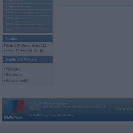
Mēneša BMW
Sērijveida tūnings
BMW pasaules jaunumi
BMW koncepti
BMW konkurentu jaunumi
Moto
Online
Pašreiz BMWPower skatās 222
viesi un 11 reģistrēti lietotāji.
Ienākt BMWPower
• Pieslēgties
• Reģistrēties
• Aizmirsi paroli?
Vortāls BMWPower.lv darbojas
kopš 2002. gada 14. maija. Tas nav auto klubs un nav saistīts ar
Galvena
|
Fo
BMW AG.
Par BMWPower
|
Kontakti
|
Reklāma