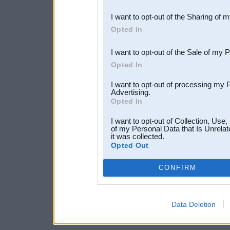
also be disclosed by us to 
I want to opt-out of the Sharing of 
Downstream Participants
th
Opted In
third parties.
I want to opt-out of the Sale of my 
Opted In
I want to opt-out of processing my 
Advertising.
Opted In
I want to opt-out of Collection, Use
of my Personal Data that Is Unrelat
it was collected.
Opted Out
CONFIRM
Data Deletion