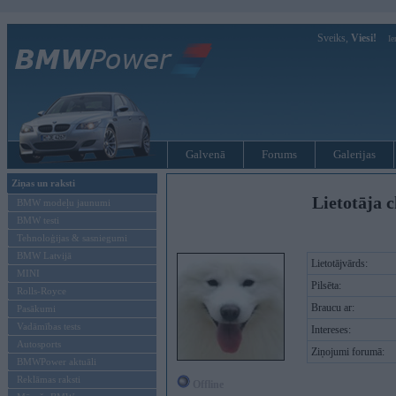
Sveiks,
Viesi!
Ie
Galvenā
Forums
Galerijas
Ziņas un raksti
Lietotāja c
BMW modeļu jaunumi
BMW testi
Tehnoloģijas & sasniegumi
BMW Latvijā
Lietotājvārds:
MINI
Pilsēta:
Rolls-Royce
Braucu ar:
Pasākumi
Vadāmības tests
Intereses:
Autosports
Ziņojumi forumā:
BMWPower aktuāli
Reklāmas raksti
Offline