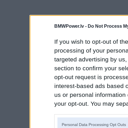
BMWPower.lv -
Do Not Process My
If you wish to opt-out of the
processing of your personal
targeted advertising by us
section to confirm your sel
opt-out request is proces
interest-based ads based o
us or personal information d
your opt-out. You may separ
disclosure of your personal
IAB’s list of downstream pa
Personal Data Processing Opt Outs