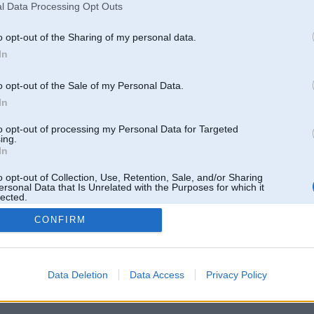
l Data Processing Opt Outs
o opt-out of the Sharing of my personal data.
In
o opt-out of the Sale of my Personal Data.
In
to opt-out of processing my Personal Data for Targeted
ing.
In
o opt-out of Collection, Use, Retention, Sale, and/or Sharing
ersonal Data that Is Unrelated with the Purposes for which it
lected.
Out
CONFIRM
 un nav saistīts ar
Galvena
|
Forums
|
Galerijas
|
Reģistrācija
|
Lietotaāji
|
Meklētājs
|
Reklā
Data Deletion
Data Access
Privacy Policy