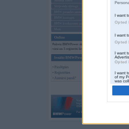
Mēneša BMW
Persona
Sērijveida tūnings
BMW pasaules jaunumi
I want t
BMW koncepti
Opted 
BMW konkurentu jaunumi
Moto
I want t
Online
Opted 
Pašreiz BMWPower skatās 144
viesi un 5 reģistrēti lietotāji.
I want 
Advertis
Ienākt BMWPower
Opted 
• Pieslēgties
• Reģistrēties
I want t
of my P
• Aizmirsi paroli?
was col
Opted 
Vortāls BMWPower.lv darbojas
kopš 2002. gada 14. maija. Tas nav auto klubs
BMW AG.
Par BMWPower
|
Kontakti
|
Reklāma