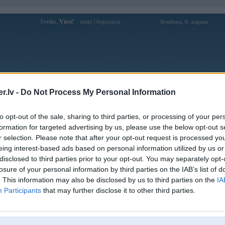
Sveiks,
Viesi!
|
Sestdiena, 8. augusts
Ienākt
Reģistrācija
Forums
Galerijas
Reģistrācija
Lietotāji
Meklētājs
.lv -
Do Not Process My Personal Information
Lietotāja Fasteners profils
to opt-out of the sale, sharing to third parties, or processing of your per
formation for targeted advertising by us, please use the below opt-out s
Pēdējo reizi manīts: 06. Mar 2018, 19:44
r selection. Please note that after your opt-out request is processed y
eing interest-based ads based on personal information utilized by us or
Lietotājvārds:
Fasteners
disclosed to third parties prior to your opt-out. You may separately opt-
Braucu ar:
nāsi pa pulveri
losure of your personal information by third parties on the IAB’s list of
Ziņojumi forumā:
857
. This information may also be disclosed by us to third parties on the
IA
Participants
that may further disclose it to other third parties.
Pēdējie ziņojumi forumā
[
]