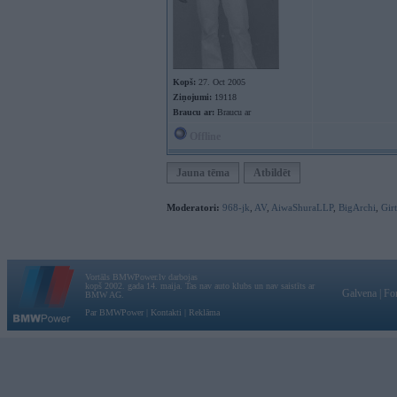
Kopš:
27. Oct 2005
Ziņojumi:
19118
Braucu ar:
Braucu ar
Offline
Jauna tēma
Atbildēt
Moderatori:
968-jk
,
AV
,
AiwaShuraLLP
,
BigArchi
,
Gir
Vortāls BMWPower.lv darbojas
kopš 2002. gada 14. maija. Tas nav auto klubs un nav saistīts ar
Galvena
|
Fo
BMW AG.
Par BMWPower
|
Kontakti
|
Reklāma