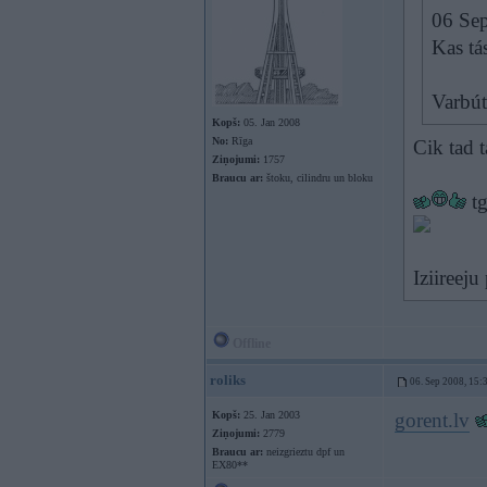
06 Sep
Kas tá
Varbút
Kopš:
05. Jan 2008
No:
Rīga
Cik tad t
Ziņojumi:
1757
Braucu ar:
štoku, cilindru un bloku
tg
Iziireeju
Offline
roliks
06. Sep 2008, 15:
Kopš:
25. Jan 2003
gorent.lv
Ziņojumi:
2779
Braucu ar:
neizgrieztu dpf un
EX80**