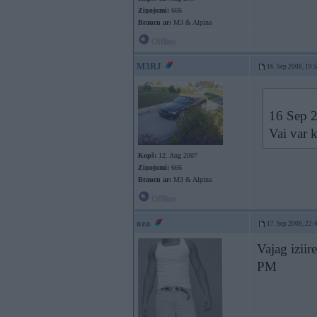
Ziņojumi:
666
Braucu ar:
M3 & Alpina
Offline
M3RJ
16. Sep 2008, 19:
16 Sep 2
Vai var 
Kopš:
12. Aug 2007
Ziņojumi:
666
Braucu ar:
M3 & Alpina
Offline
ozo
17. Sep 2008, 22:
Vajag iziir
PM