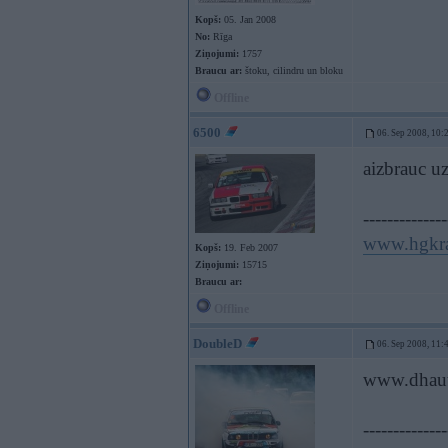
Kopš:
05. Jan 2008
No:
Rīga
Ziņojumi:
1757
Braucu ar:
štoku, cilindru un bloku
Offline
6500
06. Sep 2008, 10:
aizbrauc u
--------------
www.hgkr
Kopš:
19. Feb 2007
Ziņojumi:
15715
Braucu ar:
Offline
DoubleD
06. Sep 2008, 11:
www.dhaut
--------------