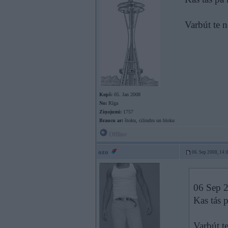
Varbút te 
Kopš:
05. Jan 2008
No:
Rīga
Ziņojumi:
1757
Braucu ar:
štoku, cilindru un bloku
Offline
ozo
06. Sep 2008, 14:
06 Sep 2
Kas tás 
Varbút t