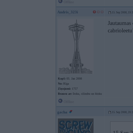
Offline
Andris_323i
15. Sep 2008, 19:
Jautaumas c
cabrioleetu
Kopš:
05. Jan 2008
No:
Rīga
Ziņojumi:
1757
Braucu ar:
štoku, cilindru un bloku
Offline
gacha
15. Sep 2008, 20:
15 Sep 2