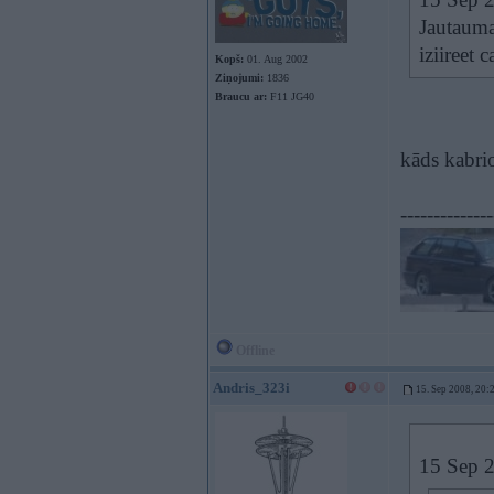
Jautauma
iziireet 
Kopš:
01. Aug 2002
Ziņojumi:
1836
Braucu ar:
F11 JG40
kāds kabri
--------------
Offline
Andris_323i
15. Sep 2008, 20:
15 Sep 2