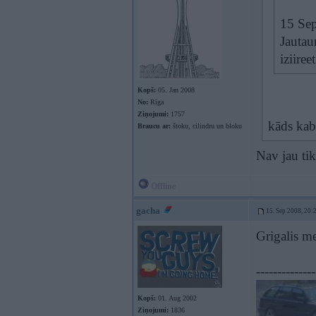
15 Sep
Jautau
iziiree
Kopš:
05. Jan 2008
No:
Rīga
Ziņojumi:
1757
kāds kab
Braucu ar:
štoku, cilindru un bloku
Nav jau tik
Offline
gacha
15. Sep 2008, 20:
Grigalis m
--------------
Kopš:
01. Aug 2002
Ziņojumi:
1836