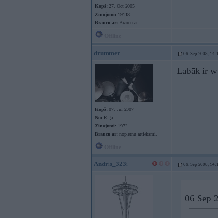
Kopš:
27. Oct 2005
Ziņojumi:
19118
Braucu ar:
Braucu ar
Offline
drummer
06. Sep 2008, 14:
Labāk ir w
Kopš:
07. Jul 2007
No:
Rīga
Ziņojumi:
1973
Braucu ar:
nopietnu attieksmi.
Offline
Andris_323i
06. Sep 2008, 14:
06 Sep 2