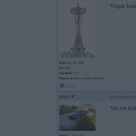
Vispār kuri
Kopš:
05. Jan 2008
No:
Rīga
Ziņojumi:
1757
Braucu ar:
štoku, cilindru un bloku
Offline
M3RJ
16. Sep 2008, 13:
Vai var kād
Kopš:
12. Aug 2007