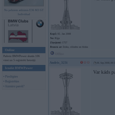
No pelniem atdzimis E36 M3 GT
Individual
Kopš:
05. Jan 2008
No:
Rīga
Ziņojumi:
1757
Braucu ar:
štoku, cilindru un bloku
Online
Offline
Pašreiz BMWPower skatās 106
viesi un 5 reģistrēti lietotāji.
Andris_323i
06. Sep 2008, 00:
Ienākt BMWPower
Var káds p
• Pieslēgties
• Reģistrēties
• Aizmirsi paroli?