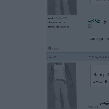
Kopš:
27. Oct 2005
tgd 
Ziņojumi:
19118
Braucu ar:
Braucu ar
Iziireeju p
Offline
ozo
06. Sep 2008, 14:
06 Sep 2
www.dha
cenas