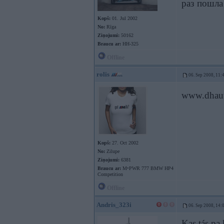
раз пошла 
Kopš:
01. Jul 2002
No:
Rīga
Ziņojumi:
50162
Braucu ar:
HH-325
Offline
rolis
06. Sep 2008, 11:
www.dhau
Kopš:
27. Oct 2002
No:
Zilupe
Ziņojumi:
6381
Braucu ar:
M•PWR 777 BMW HP4
Competition
Offline
Andris_323i
06. Sep 2008, 14:
Kas tás pa