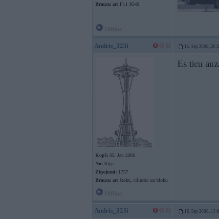
Braucu ar:
F11 JG40
Offline
Andris_323i
15. Sep 2008, 20:
Es ticu a
Kopš:
05. Jan 2008
No:
Rīga
Ziņojumi:
1757
Braucu ar:
štoku, cilindru un bloku
Offline
Andris_323i
16. Sep 2008, 13: