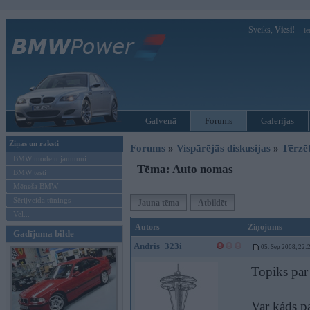
Sveiks,
Viesi!
Ie
Galvenā
Forums
Galerijas
Ziņas un raksti
Forums
»
Vispārējās diskusijas
»
Tērzē
BMW modeļu jaunumi
Tēma: Auto nomas
BMW testi
Mēneša BMW
Sērijveida tūnings
Jauna tēma
Atbildēt
Vel...
Autors
Ziņojums
Gadījuma bilde
Andris_323i
05. Sep 2008, 22:
Topiks par
Var káds p