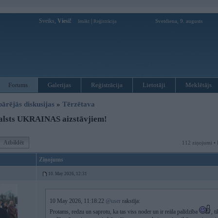
Sveiks,
Viesi!
|
Svetdiena, 9. augusts
Ienākt
Reģistrācija
Forums
Galerijas
Reģistrācija
Lietotāji
Meklētājs
pārējās diskusijas
»
Tērzētava
alsts UKRAINAS aizstāvjiem!
Atbildēt
112 ziņojumi • 
Ziņojums
10. May 2026, 12:31
10 May 2026, 11:18:22
@user
rakstīja:
Protams, redzu un saprotu, ka tas viss noder un ir reāla palīdzība
, t