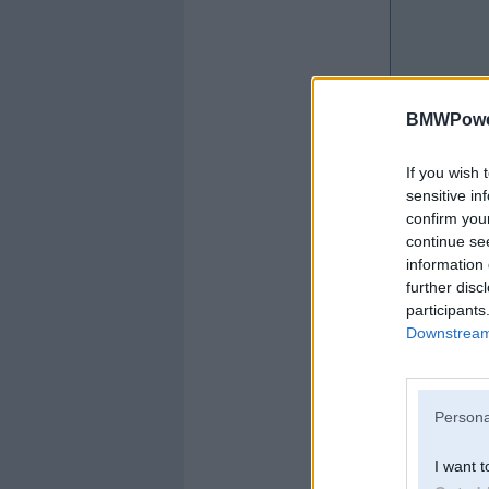
BMWPower
If you wish 
sensitive in
confirm you
continue se
information 
further disc
participants
Downstream 
Persona
Offline
I want t
uldens1