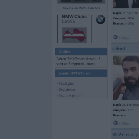
Modificēti BMW E46 M3
Kopš:
22. Apr 2008
Ziņojumi:
10348
Braucu ar:
Alfu
Offline
uldens1
Online
Pašreiz BMWPower skatās 148
viesi un 6 reģistrēti lietotāji.
Ienākt BMWPower
• Pieslēgties
• Reģistrēties
• Aizmirsi paroli?
Kopš:
28. Feb 2008
Ziņojumi:
17375
Braucu ar:
Offline
RSAWorkshop