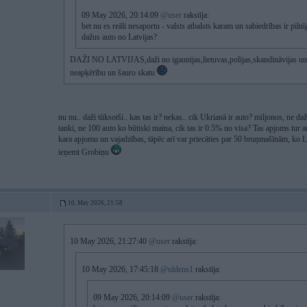
09 May 2026, 20:14:09
@user
rakstīja:
bet nu es reāli nesaportu - valsts atbalsts karam un sabiedrības ir pilnī
dažus auto no Latvijas?
DAŽI NO LATVIJAS,daži no igaunijas,lietuvas,polijas,skandināvijas un t
neapķērību un šauro skatu
nu nu.. daži tūksotši.. kas tas ir? nekas.. cik Ukrianā ir auto? miljonos, ne da
tanki, ne 100 auto ko būtiski maina, cik tas ir 0.5% no visa? Tas apjoms tur a
kara apjomu un vajadzības, tāpēc arī var priecāties par 50 bruņmašīnām, ko LV
ieņemt Grobiņu
10. May 2026, 21:58
10 May 2026, 21:27:40
@user
rakstīja:
10 May 2026, 17:45:18
@uldens1
rakstīja:
09 May 2026, 20:14:09
@user
rakstīja: