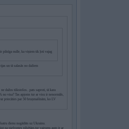
r pilnīga nulle, ka viņiem tik ļoti vajag
jas un tā salasās no dažiem
, ne dažos tūkstošos.. pats saproti, tā kara
5% no visa? Tas apjoms tur ar visu ir nenormāls,
 var priecāties par 50 bruņmašīnām, ko LV
k katru dienu nogādāts uz Ukrainu.
ot pa piefrontes pilsētām,tur vairums auto ir ar