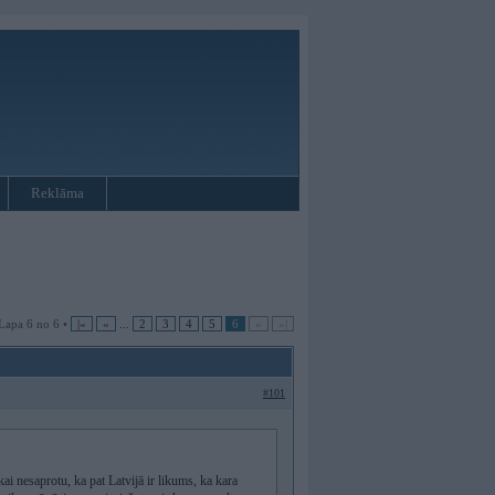
Reklāma
Lapa 6 no 6 •
|«
«
...
2
3
4
5
6
»
»|
#101
ikai nesaprotu, ka pat Latvijā ir likums, ka kara