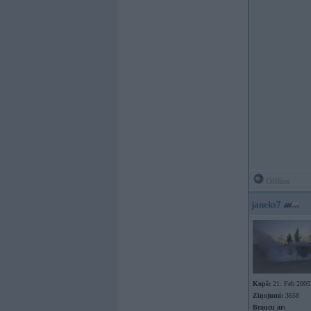
Offline
janeks7
Kopš:
21. Feb 2005
Ziņojumi:
3658
Braucu ar: