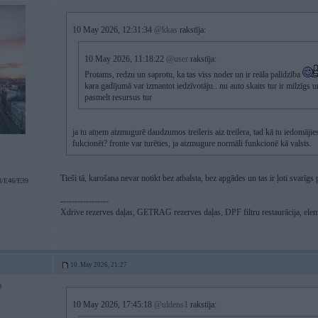
10 May 2026, 12:31:34
@kkas
rakstīja:
10 May 2026, 11:18:22
@user
rakstīja:
Protams, redzu un saprotu, ka tas viss noder un ir reāla palīdzība
kara gadījumā var izmantot iedzīvotāju.. nu auto skaits tur ir milzīgs u
pasmelt resursus tur
ja tu atņem aizmugurē daudzumos treileris aiz treilera, tad kā tu iedomāji
fukcionēt? fronte var turēties, ja aizmugure normāli funkcionē kā valsts.
Tieši tā, karošana nevar notikt bez atbalsta, bez apgādes un tas ir ļoti svarīg
/E46/E39
-----------------
Xdrive rezerves daļas, GETRAG rezerves daļas, DPF filtru restaurācija, elem
10. May 2026, 21:27
0
10 May 2026, 17:45:18
@uldens1
rakstīja: