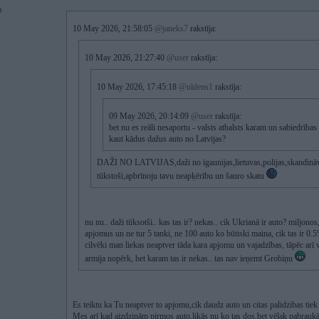
0
10 May 2026, 21:58:05
@janeks7
rakstīja:
10 May 2026, 21:27:40
@user
rakstīja:
10 May 2026, 17:45:18
@uldens1
rakstīja:
09 May 2026, 20:14:09
@user
rakstīja:
bet nu es reāli nesaportu - valsts atbalsts karam un sabiedrības i
kaut kādus dažus auto no Latvijas?
DAŽI NO LATVIJAS,daži no igaunijas,lietuvas,polijas,skandināvi
tūkstoši,apbrīnoju tavu neapķērību un šauro skatu
nu nu.. daži tūksotši.. kas tas ir? nekas.. cik Ukrianā ir auto? miljonos
apjomus un ne tur 5 tanki, ne 100 auto ko būtiski maina, cik tas ir 0.
cilvēki man liekas neaptver tāda kara apjomu un vajadzības, tāpēc arī
armija nopērk, bet karam tas ir nekas.. tas nav ieņemt Grobiņu
Es teiktu ka Tu neaptver to apjomu,cik daudz auto un citas palidzibas tie
Mes arī kad aizdzinām pirmos auto,likās nu ko tas dos,bet vēlak pabraukāj