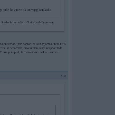
ga nulle, ka viņiem tik ļoti vajag kaut kādus
ā salasās no dažiem tūkstoši,apbrīnoju tavu
žos tūkstošos.. pats saproti, tā kara apjomus un ne tur 5
r visu ir nenormāls, cilvēki man liekas neaptver tāda
 armija nopērk, bet karam tas ir nekas.. tas nav
#105