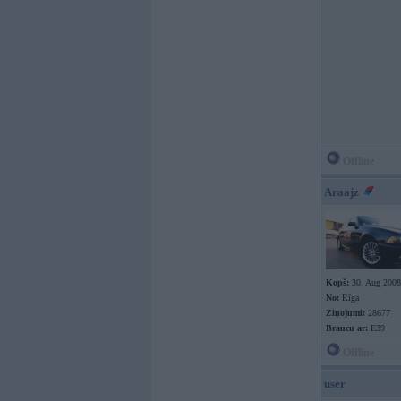
Offline
Araajz
Kopš:
30. Aug 2008
No:
Rīga
Ziņojumi:
28677
Braucu ar:
E39
Offline
user