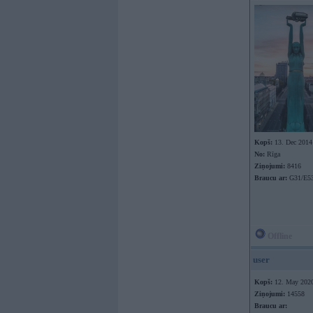
Kopš:
13. Dec 2014
No:
Rīga
Ziņojumi:
8416
Braucu ar:
G31/E53
Offline
user
Kopš:
12. May 202
Ziņojumi:
14558
Braucu ar: