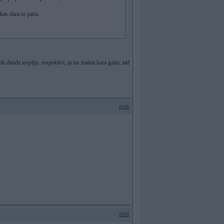
 kas dara to pašu.
 tik daudz iespēju. respektīvi, ja tas maina kara gaitu, tad
#108
#109