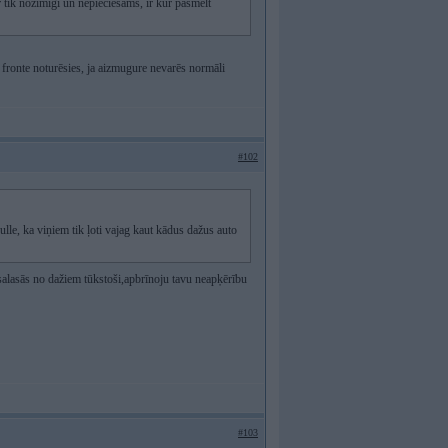
ir tik nozīmīgi un nepieciešams, ir kur pasmelt
ā fronte noturēsies, ja aizmugure nevarēs normāli
#102
nulle, ka viņiem tik ļoti vajag kaut kādus dažus auto
alasās no dažiem tūkstoši,apbrīnoju tavu neapķērību
#103