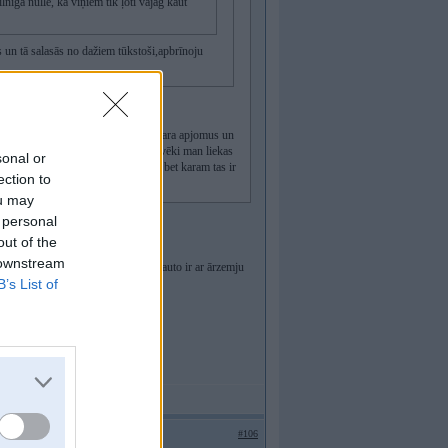
lnīga nulle, ka viņiem tik ļoti vajag kaut
un tā salasās no dažiem tūkstoši,apbrīnoju
e dažos tūkstošos.. pats saproti, tā kara apjomus un
apjoms tur ar visu ir nenormāls, cilvēki man liekas
sonal or
bruņmašīnām, ko LV armija nopērk, bet karam tas ir
ection to
ou may
 personal
out of the
tru dienu nogādāts uz Ukrainu.
 downstream
a piefrontes pilsētām,tur vairums auto ir ar ārzemju
B’s List of
s dara to pašu.
#106