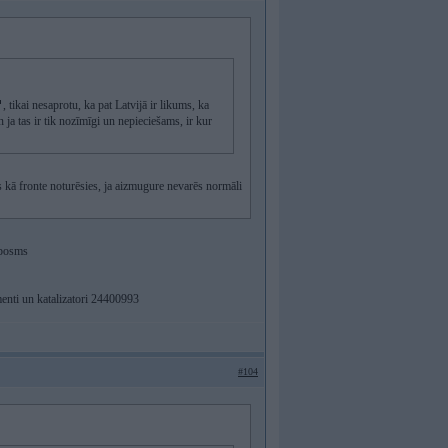
, tikai nesaprotu, ka pat Latvijā ir likums, ka
n ja tas ir tik nozīmīgi un nepieciešams, ir kur
es kā fronte noturēsies, ja aizmugure nevarēs normāli
s posms
enti un katalizatori 24400993
#104