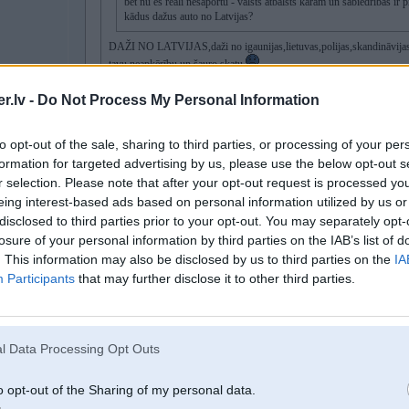
bet nu es reāli nesaportu - valsts atbalsts karam un sabiedrības ir pi
kādus dažus auto no Latvijas?
DAŽI NO LATVIJAS,daži no igaunijas,lietuvas,polijas,skandināvijas 
tavu neapķērību un šauro skatu
.lv -
Do Not Process My Personal Information
nu nu.. daži tūksotši.. kas tas ir? nekas.. cik Ukrianā ir auto? miljonos, n
ne tur 5 tanki, ne 100 auto ko būtiski maina, cik tas ir 0.5% no visa? Tas 
to opt-out of the sale, sharing to third parties, or processing of your per
neaptver tāda kara apjomu un vajadzības, tāpēc arī var priecāties par 50 
formation for targeted advertising by us, please use the below opt-out s
nekas.. tas nav ieņemt Grobiņu
r selection. Please note that after your opt-out request is processed y
eing interest-based ads based on personal information utilized by us or
disclosed to third parties prior to your opt-out. You may separately opt-
Es teiktu ka Tu neaptver to apjomu,cik daudz auto un citas palidzibas tiek ka
losure of your personal information by third parties on the IAB’s list of
Mes arī kad aizdzinām pirmos auto,likās nu ko tas dos,bet vēlak pabraukājot p
. This information may also be disclosed by us to third parties on the
IA
numuriem un tātad tas viss strādā.
Tas pats paliekot Kijivas centra viesnīcā,tur tiek satikti ļoti daudz Latvieši ka
Participants
that may further disclose it to other third parties.
Tā ka viss ko mēs darām ir pareizi.
[ Šo ziņu laboja janeks7, 10 May 2026, 22:06:28 ]
l Data Processing Opt Outs
o opt-out of the Sharing of my personal data.
10. May 2026, 22:00