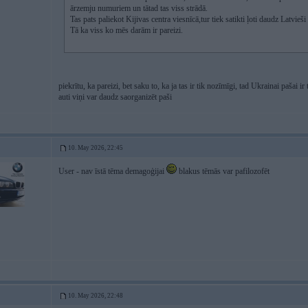
ārzemju numuriem un tātad tas viss strādā.
Tas pats paliekot Kijivas centra viesnīcā,tur tiek satikti ļoti daudz Latvieši
Tā ka viss ko mēs darām ir pareizi.
piekrītu, ka pareizi, bet saku to, ka ja tas ir tik nozīmīgi, tad Ukrainai pašai ir
auti viņi var daudz saorganizēt paši
10. May 2026, 22:45
User - nav īstā tēma demagoģijai
blakus tēmās var pafilozofēt
10. May 2026, 22:48