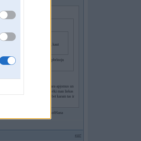
lnīga nulle, ka viņiem tik ļoti vajag kaut
un tā salasās no dažiem tūkstoši,apbrīnoju
e dažos tūkstošos.. pats saproti, tā kara apjomus un
apjoms tur ar visu ir nenormāls, cilvēki man liekas
bruņmašīnām, ko LV armija nopērk, bet karam tas ir
tes līniju hvz,bezsakarīga tava filozofēšana
#107