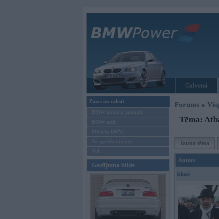
Galvenā
Ziņas un raksti
Forums
»
Vis
BMW modeļu jaunumi
Tēma: Atb
BMW testi
Mēneša BMW
Sērijveida tūnings
Jauna tēma
Vel...
Autors
Gadījuma bilde
kkas