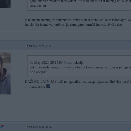
gadījumā var izmantot iedzīvotāju.. nu auto skaits tur ir milzīgs un ja tas 
resursus tur
ja tu atņem aizmugurē daudzumos treileris aiz treilera, tad kā tu iedomājies k
fukcionēt? fronte var turēties, ja aizmugure normāli funkcionē kā valsts.
10. May 2026, 17:45
09 May 2026, 20:14:09
@user
rakstīja:
bet nu es reāli nesaportu - valsts atbalsts karam un sabiedrības ir pilnīga 
no Latvijas?
DAŽI NO LATVIJAS,daži no igaunijas,lietuvas,polijas,skandināvijas un tā s
un šauro skatu
10. May 2026, 18:30