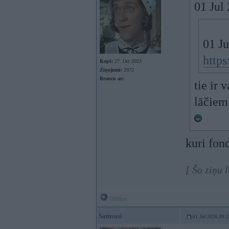
01 Jul
01 J
http
Kopš:
27. Oct 2023
Ziņojumi:
2072
Braucu ar:
tie ir 
lāčiem 
kuri fon
[ Šo ziņu 
Offline
Samsasi
01. Jul 2026, 09: