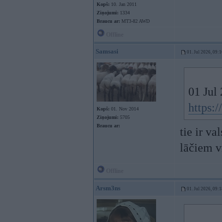
Kopš:
10. Jan 2011
Ziņojumi:
1334
Braucu ar:
MT3-82 AWD
Offline
Samsasi
01. Jul 2026, 09:
01 Jul
https:
Kopš:
01. Nov 2014
Ziņojumi:
5705
Braucu ar:
tie ir va
lāčiem v
Offline
Arsm3ns
01. Jul 2026, 09: