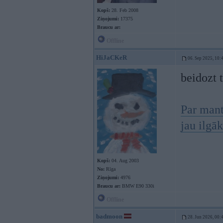
Kopš:
28. Feb 2008
Ziņojumi:
17375
Braucu ar:
Offline
HiJaCKeR
06. Sep 2025, 10:
beidozt 
Par mant
jau ilgāk
Kopš:
04. Aug 2003
No:
Rīga
Ziņojumi:
4976
Braucu ar:
BMW E90 330i
Offline
badmoon
28. Jun 2026, 00: