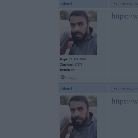
uldens1
05. Apr 2025, 12:
https:/
Kopš:
28. Feb 2008
Ziņojumi:
17375
Braucu ar:
Offline
uldens1
09. Apr 2025, 22:
https:/