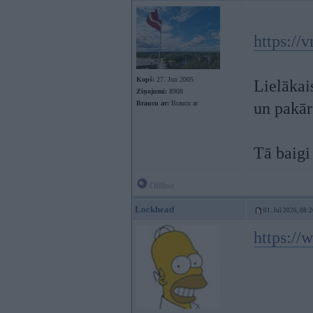
https:/
Kopš:
27. Jun 2005
Lielākai
Ziņojumi:
8908
Braucu ar:
Braucu ar
un pakār
Tā baigi
Offline
Lockhead
01. Jul 2026, 08:
https:/