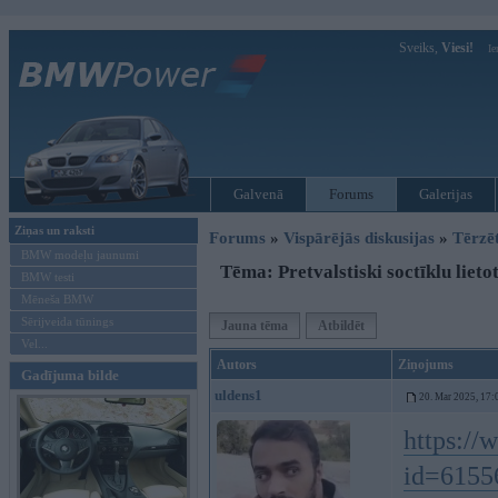
Sveiks,
Viesi!
Ie
Galvenā
Forums
Galerijas
Ziņas un raksti
Forums
»
Vispārējās diskusijas
»
Tērzē
BMW modeļu jaunumi
Tēma: Pretvalstiski soctīklu lietot
BMW testi
Mēneša BMW
Sērijveida tūnings
Jauna tēma
Atbildēt
Vel...
Autors
Ziņojums
Gadījuma bilde
uldens1
20. Mar 2025, 17:
https://
id=61556