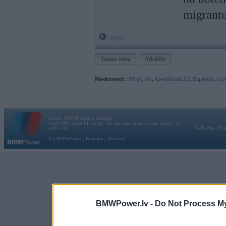
migrant
Offline
Jauna tēma
Atbildēt
Moderatori:
968-jk
,
AV
,
AiwaShuraLLP
,
BigArchi
,
Gir
Vortāls BMWPower.lv darbojas
kopš 2002. gada 14. maija. Tas nav auto klubs un nav saistīts ar
Galvena
|
Fo
BMW AG.
Par BMWPower
|
Kontakti
|
Reklāma
BMWPower.lv -
Do Not Process My