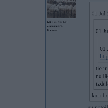
01 Jul
Kopš:
01. Nov 2014
Ziņojumi:
5705
01 J
Braucu ar:
01 
htt
tie i
nu lā
izda
kuri fo
nu notei