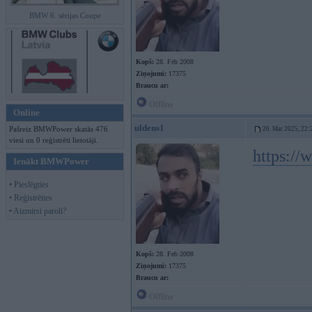
BMW 6. sērijas Coupe
Kopš:
28. Feb 2008
Ziņojumi:
17375
Braucu ar:
Offline
Online
uldens1
Pašreiz BMWPower skatās 476
20. Mar 2025, 22:
viesi un 0 reģistrēti lietotāji.
https:/
Ienākt BMWPower
• Pieslēgties
• Reģistrēties
• Aizmirsi paroli?
Kopš:
28. Feb 2008
Ziņojumi:
17375
Braucu ar:
Offline