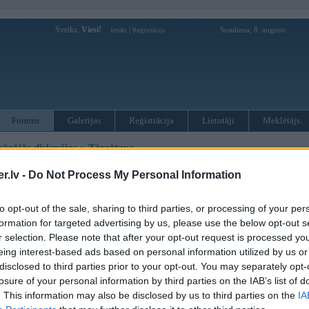
Sveiks,
Viesi!
|
Sestdiena, 8. augusts
Ienākt
Reģistrācija
Forums
Galerijas
Reģistrācija
Lietotāji
Meklētājs
pārējās diskusijas
»
Tērzētava
ja kondicionieris
.lv -
Do Not Process My Personal Information
Atbildēt
103 ziņojumi • 
to opt-out of the sale, sharing to third parties, or processing of your per
formation for targeted advertising by us, please use the below opt-out s
Ziņojums
r selection. Please note that after your opt-out request is processed y
25. Jun 2026, 21:07
eing interest-based ads based on personal information utilized by us or
disclosed to third parties prior to your opt-out. You may separately opt-
losure of your personal information by third parties on the IAB’s list of
25 Jun 2026, 20:20:29
@dsks
rakstīja:
. This information may also be disclosed by us to third parties on the
IA
Uzliec split, pumpā alu un reizi trijos mēnešos izvelc sietu iekšējam bloka
ārējā vispār klāt nav jālien ( freons nevar zust ne pēc gada, ne pēc desmit