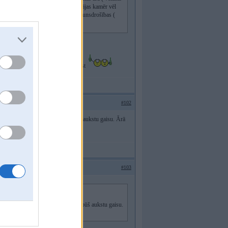
u, būs kluss, energoefektīvs. Priecājas kamēr vēl
būs citas prasības mazām telpām dēļ ugunsdrošības (
oņu drošības
edus. Katram savs
Ok, alus dziest
#102
 nav vai kaut as tamlīdzīgs, nepūš aukstu gaisu. Ārā
#103
iens nav vai kaut as tamlīdzīgs, nepūš aukstu gaisu.