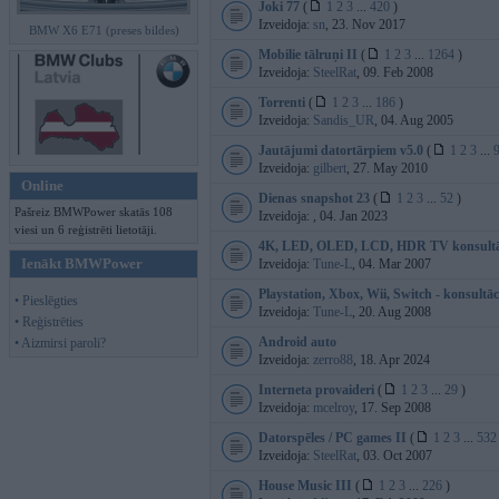
Joki 77
(
1
2
3
...
420
)
Izveidoja:
sn
, 23. Nov 2017
BMW X6 E71 (preses bildes)
Mobilie tālruņi II
(
1
2
3
...
1264
)
Izveidoja:
SteelRat
, 09. Feb 2008
Torrenti
(
1
2
3
...
186
)
Izveidoja:
Sandis_UR
, 04. Aug 2005
Jautājumi datortārpiem v5.0
(
1
2
3
...
Izveidoja:
gilbert
, 27. May 2010
Online
Dienas snapshot 23
(
1
2
3
...
52
)
Pašreiz BMWPower skatās 108
Izveidoja:
, 04. Jan 2023
viesi un 6 reģistrēti lietotāji.
4K, LED, OLED, LCD, HDR TV konsultā
Ienākt BMWPower
Izveidoja:
Tune-L
, 04. Mar 2007
Playstation, Xbox, Wii, Switch - konsultāc
• Pieslēgties
Izveidoja:
Tune-L
, 20. Aug 2008
• Reģistrēties
Android auto
• Aizmirsi paroli?
Izveidoja:
zerro88
, 18. Apr 2024
Interneta provaideri
(
1
2
3
...
29
)
Izveidoja:
mcelroy
, 17. Sep 2008
Datorspēles / PC games II
(
1
2
3
...
532
Izveidoja:
SteelRat
, 03. Oct 2007
House Music III
(
1
2
3
...
226
)