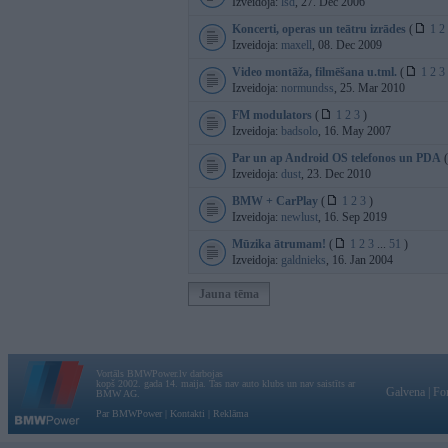
Izveidoja:
lsd
, 27. Dec 2006
Koncerti, operas un teātru izrādes
(
1
2
Izveidoja:
maxell
, 08. Dec 2009
Video montāža, filmēšana u.tml.
(
1
2
3
Izveidoja:
normundss
, 25. Mar 2010
FM modulators
(
1
2
3
)
Izveidoja:
badsolo
, 16. May 2007
Par un ap Android OS telefonos un PDA
(
Izveidoja:
dust
, 23. Dec 2010
BMW + CarPlay
(
1
2
3
)
Izveidoja:
newlust
, 16. Sep 2019
Mūzika ātrumam!
(
1
2
3
...
51
)
Izveidoja:
galdnieks
, 16. Jan 2004
Jauna tēma
Vortāls BMWPower.lv darbojas
kopš 2002. gada 14. maija. Tas nav auto klubs un nav saistīts ar
Galvena
|
Fo
BMW AG.
Par BMWPower
|
Kontakti
|
Reklāma