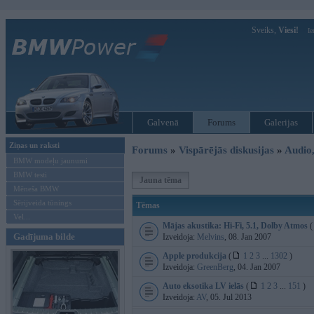
Sveiks,
Viesi!
Ie
Galvenā
Forums
Galerijas
Ziņas un raksti
Forums
»
Vispārējās diskusijas
»
Audio,
BMW modeļu jaunumi
BMW testi
Jauna tēma
Mēneša BMW
Sērijveida tūnings
Tēmas
Vel...
Mājas akustika: Hi-Fi, 5.1, Dolby Atmos
(
Gadījuma bilde
Izveidoja:
Melvins
, 08. Jan 2007
Apple produkcija
(
1
2
3
...
1302
)
Izveidoja:
GreenBerg
, 04. Jan 2007
Auto eksotika LV ielās
(
1
2
3
...
151
)
Izveidoja:
AV
, 05. Jul 2013