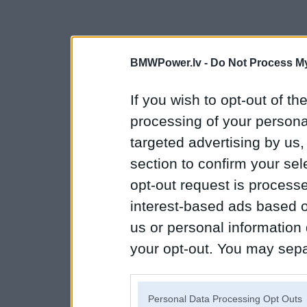
BMWPower.lv -
Do Not Process My
If you wish to opt-out of the
processing of your personal
targeted advertising by us
section to confirm your sel
opt-out request is proces
interest-based ads based o
us or personal information d
your opt-out. You may separ
disclosure of your personal
IAB’s list of downstream pa
Personal Data Processing Opt Outs