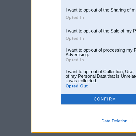
also be disclosed by us to 
I want to opt-out of the Sharing of 
Downstream Participants
th
Opted In
third parties.
I want to opt-out of the Sale of my 
Opted In
I want to opt-out of processing my 
Advertising.
Opted In
I want to opt-out of Collection, Use
of my Personal Data that Is Unrelat
it was collected.
Opted Out
CONFIRM
Data Deletion