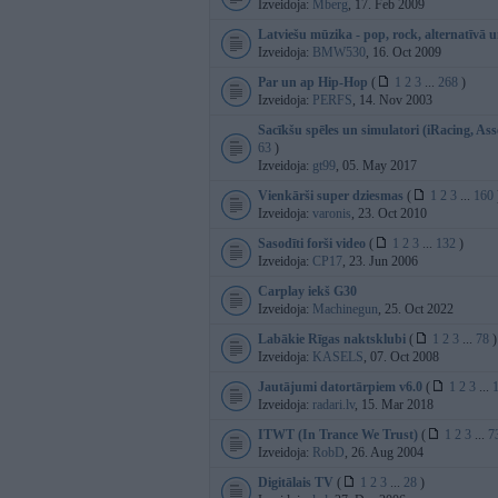
Izveidoja:
Mberg
, 17. Feb 2009
Latviešu mūzika - pop, rock, alternatīvā u
Izveidoja:
BMW530
, 16. Oct 2009
Par un ap Hip-Hop
(
1
2
3
...
268
)
Izveidoja:
PERFS
, 14. Nov 2003
Sacīkšu spēles un simulatori (iRacing, Asse
63
)
Izveidoja:
gt99
, 05. May 2017
Vienkārši super dziesmas
(
1
2
3
...
160
Izveidoja:
varonis
, 23. Oct 2010
Sasodīti forši video
(
1
2
3
...
132
)
Izveidoja:
CP17
, 23. Jun 2006
Carplay iekš G30
Izveidoja:
Machinegun
, 25. Oct 2022
Labākie Rīgas naktsklubi
(
1
2
3
...
78
)
Izveidoja:
KASELS
, 07. Oct 2008
Jautājumi datortārpiem v6.0
(
1
2
3
...
Izveidoja:
radari.lv
, 15. Mar 2018
ITWT (In Trance We Trust)
(
1
2
3
...
7
Izveidoja:
RobD
, 26. Aug 2004
Digitālais TV
(
1
2
3
...
28
)