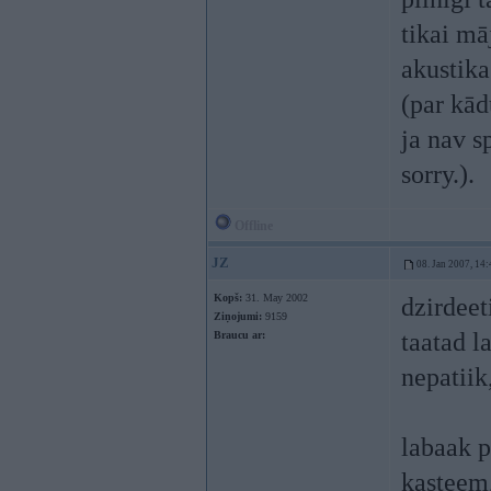
tikai m
akustika
(par kād
ja nav s
sorry.).
Offline
JZ
08. Jan 2007, 14:
Kopš:
31. May 2002
dzirdeet
Ziņojumi:
9159
taatad l
Braucu ar:
nepatiik
labaak p
kasteem