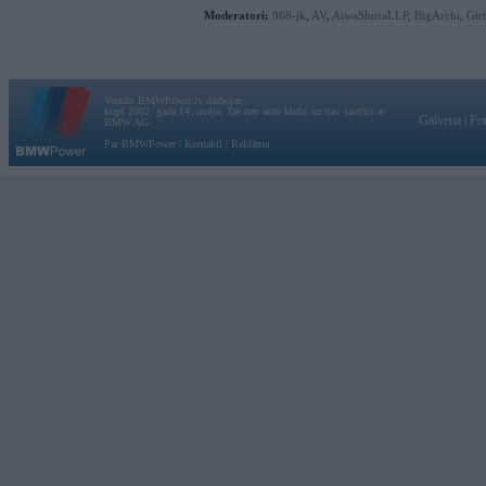
Moderatori:
968-jk
,
AV
,
AiwaShuraLLP
,
BigArchi
,
Gir
Vortāls BMWPower.lv darbojas
kopš 2002. gada 14. maija. Tas nav auto klubs un nav saistīts ar
Galvena
|
Fo
BMW AG.
Par BMWPower
|
Kontakti
|
Reklāma