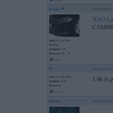
Offline
Sirmais
08. Jan 2007, 11:
NAD Lat
CAMBR
Kopš:
16. Jun 2004
No:
Rīga
Ziņojumi:
1373
Braucu ar:
OC - 20
Offline
JZ
08. Jan 2007, 13:
Kopš:
31. May 2002
1.4k ls 
Ziņojumi:
9159
Braucu ar:
Offline
Melvins
08. Jan 2007, 14: