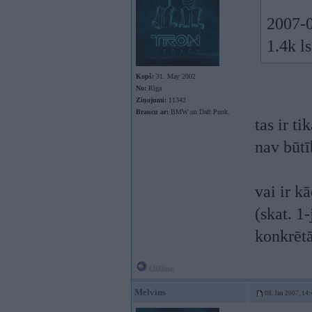
2007-0
1.4k l
Kopš:
31. May 2002
No:
Rīga
Ziņojumi:
11342
Braucu ar:
BMW un Daft Punk.
tas ir t
nav būtī
vai ir k
(skat. 1
konkrēt
Offline
Melvins
08. Jan 2007, 14: