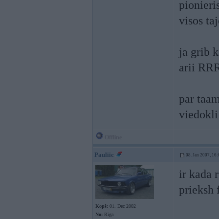
pionieri
visos ta
ja grib 
arii RRR
par taa
viedokli
Offline
Pauliic
08. Jan 2007, 16:
ir kada 
prieksh 
Kopš:
01. Dec 2002
No:
Rīga