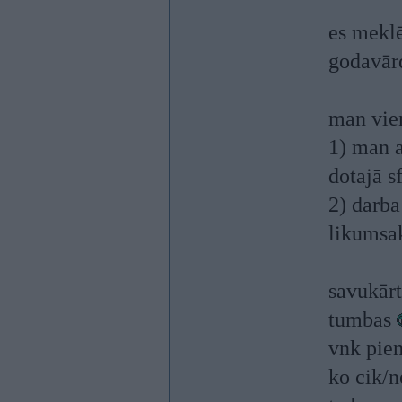
es mekl
godavār
man vien
1) man a
dotajā s
2) darba
likumsak
savukārt
tumbas
vnk pien
ko cik/n