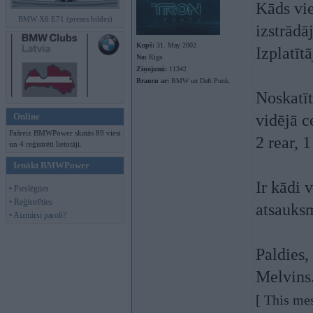
Kāds vie
BMW X6 E71 (preses bildes)
izstrād
Kopš:
31. May 2002
Izplatīt
No:
Rīga
Ziņojumi:
11342
Braucu ar:
BMW un Daft Punk.
Noskatīt
Online
vidējā c
Pašreiz BMWPower skatās 89 viesi
2 rear, 
un 4 reģistrēti lietotāji.
Ienākt BMWPower
Ir kādi 
• Pieslēgties
• Reģistrēties
atsauks
• Aizmirsi paroli?
Paldies,
Melvins
[ This me