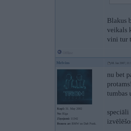
Blakus b
veikals 
vini tur
Offline
Melvins
08. Jan 2007, 11:
nu bet p
protams!
tumbas ut
Kopš:
31. May 2002
speciāli
No:
Rīga
Ziņojumi:
11342
izvēlēšo
Braucu ar:
BMW un Daft Punk.