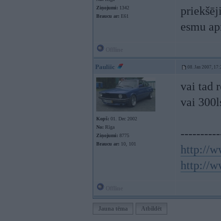
priekšēj
Ziņojumi:
1342
Braucu ar:
E61
esmu apm
Offline
Pauliic
08. Jan 2007, 17:
vai tad 
vai 300l
Kopš:
01. Dec 2002
No:
Rīga
----------
Ziņojumi:
8775
Braucu ar:
10, 101
http://w
http://w
Offline
Jauna tēma
Atbildēt