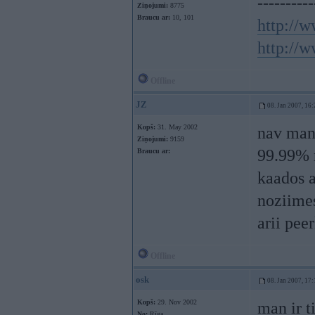
----------
Ziņojumi:
8775
Braucu ar:
10, 101
http://w
http://w
Offline
JZ
08. Jan 2007, 16:
Kopš:
31. May 2002
nav mani
Ziņojumi:
9159
99.99% r
Braucu ar:
kaados 
noziimes
arii pee
Offline
osk
08. Jan 2007, 17:
Kopš:
29. Nov 2002
man ir t
No:
Rīga