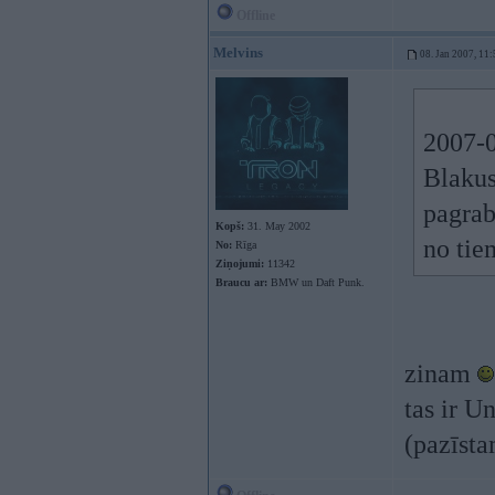
Offline
Melvins
08. Jan 2007, 11:
2007-0
Blakus
pagrab
Kopš:
31. May 2002
no tie
No:
Rīga
Ziņojumi:
11342
Braucu ar:
BMW un Daft Punk.
zinam
tas ir U
(pazīsta