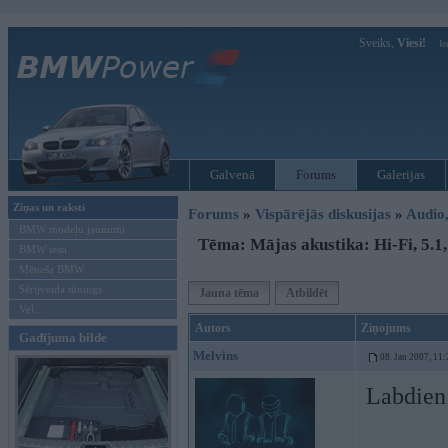
Sveiks,
Viesi!
Ie
Galvenā
Forums
Galerijas
Ziņas un raksti
Forums
»
Vispārējās diskusijas
»
Audio,
BMW modeļu jaunumi
Tēma: Mājas akustika: Hi-Fi, 5.1
BMW testi
Mēneša BMW
Sērijveida tūnings
Jauna tēma
Atbildēt
Vel...
Autors
Ziņojums
Gadījuma bilde
Melvins
08. Jan 2007, 11:
Labdien