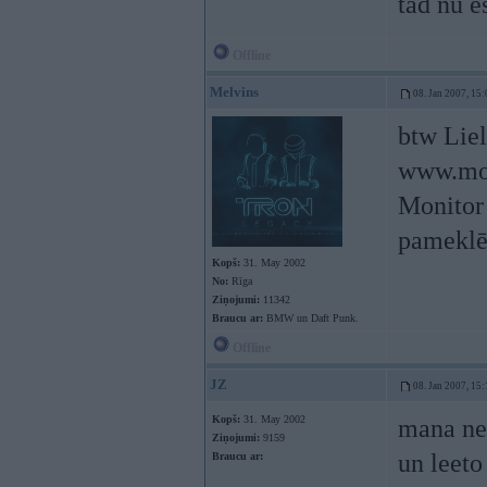
tad nu 
Offline
Melvins
08. Jan 2007, 15:
btw Lie
www.mob
Monitor 
pameklēš
Kopš:
31. May 2002
No:
Rīga
Ziņojumi:
11342
Braucu ar:
BMW un Daft Punk.
Offline
JZ
08. Jan 2007, 15:
Kopš:
31. May 2002
mana nel
Ziņojumi:
9159
un leeto
Braucu ar: