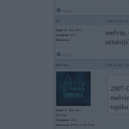
Offline
JZ
08. Jan 2007, 14:
Kopš:
31. May 2002
melvin, 
Ziņojumi:
9159
uztaisij
Braucu ar:
Offline
Melvins
08. Jan 2007, 15:
2007-0
melvin
topiku
Kopš:
31. May 2002
No:
Rīga
Ziņojumi:
11342
Braucu ar:
BMW un Daft Punk.