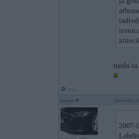
ja grib
atbrau
indivd
izveic
attieci
tieshi t
Offline
Sirmais
08. Jan 2007, 11:
2007-0
Labdie