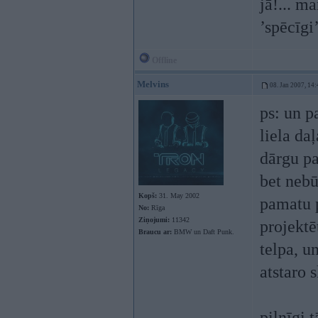
jā!... m
’spēcīgi
Offline
Melvins
08. Jan 2007, 14:
ps: un p
liela da
dārgu pa
bet nebūs
Kopš:
31. May 2002
pamatu p
No:
Rīga
Ziņojumi:
11342
projektē
Braucu ar:
BMW un Daft Punk.
telpa, u
atstaro s
pilnīgi 