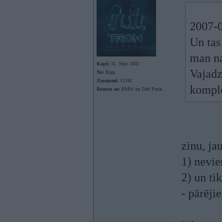
2007-0
Un tas
man na
Kopš:
31. May 2002
Vajadz
No:
Rīga
Ziņojumi:
11342
komple
Braucu ar:
BMW un Daft Punk.
zinu, ja
1) nevie
2) un ti
- pārējie