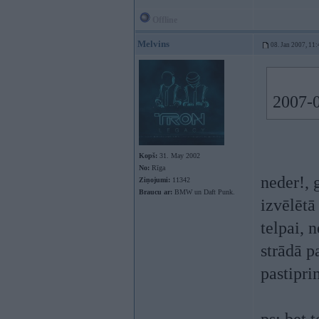
Offline
Melvins
08. Jan 2007, 11:
2007-0
Kopš:
31. May 2002
No:
Rīga
neder!, 
Ziņojumi:
11342
Braucu ar:
BMW un Daft Punk.
izvēlētā
telpai, 
strādā p
pastipri