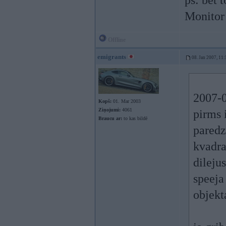
ps: bet t
Monitor
Offline
emigrants
08. Jan 2007, 11:
2007-0
Kopš:
01. Mar 2003
Ziņojumi:
4061
pirms 
Braucu ar:
to kas bildē
paredz
kvadrat
dilejus
speeja
objekta