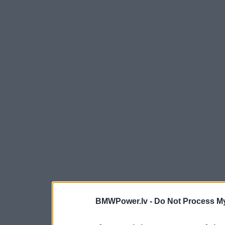
BMWPower.lv -
Do Not Process My