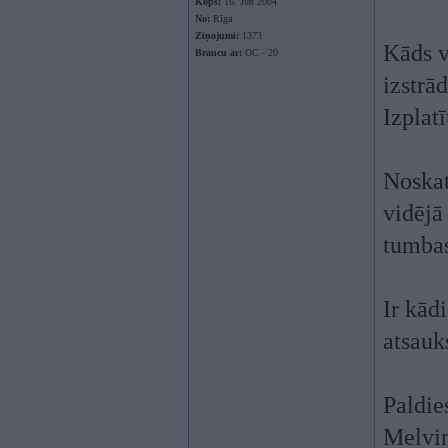
Kopš:
16. Jun 2004
No:
Rīga
Ziņojumi:
1373
Kāds v
Braucu ar:
OC - 20
izstrā
Izplatī
Noskat
vidējā
tumbas
Ir kād
atsau
Paldie
Melvin