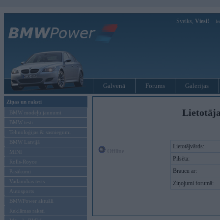
Sveiks,
Viesi!
Ie
Galvenā
Forums
Galerijas
Ziņas un raksti
Lietotāja
BMW modeļu jaunumi
BMW testi
Tehnoloģijas & sasniegumi
BMW Latvijā
Lietotājvārds:
Offline
MINI
Pilsēta:
Rolls-Royce
Braucu ar:
Pasākumi
Vadāmības tests
Ziņojumi forumā:
Autosports
BMWPower aktuāli
Reklāmas raksti