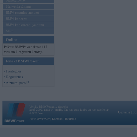
Mēneša BMW
Sērijveida tūnings
BMW pasaules jaunumi
BMW koncepti
BMW konkurentu jaunumi
Moto
Online
Pašreiz BMWPower skatās 117
viesi un 1 reģistrēti lietotāji.
Ienākt BMWPower
• Pieslēgties
• Reģistrēties
• Aizmirsi paroli?
Vortāls BMWPower.lv darbojas
kopš 2002. gada 14. maija. Tas nav auto klubs un nav saistīts ar
Galvena
|
Fo
BMW AG.
Par BMWPower
|
Kontakti
|
Reklāma