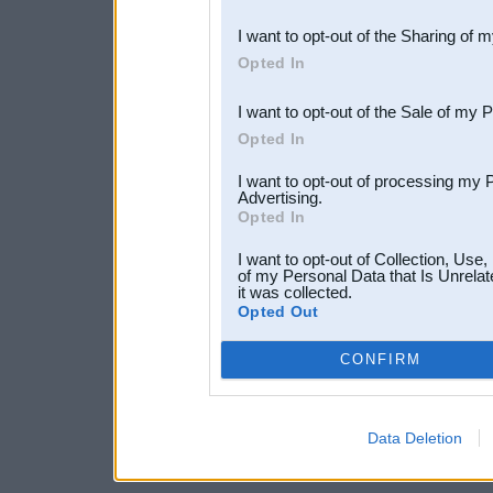
also be disclosed by us to 
I want to opt-out of the Sharing of 
Downstream Participants
th
Opted In
third parties.
I want to opt-out of the Sale of my 
Opted In
I want to opt-out of processing my 
Advertising.
Opted In
I want to opt-out of Collection, Use
of my Personal Data that Is Unrelat
it was collected.
Opted Out
CONFIRM
Data Deletion