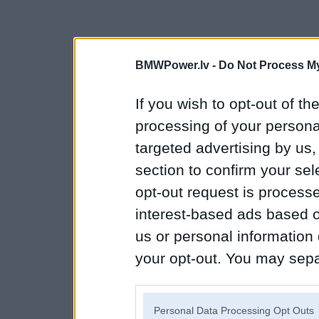
BMWPower.lv -
Do Not Process My
If you wish to opt-out of the
processing of your personal
targeted advertising by us
section to confirm your sel
opt-out request is proces
interest-based ads based o
us or personal information d
your opt-out. You may separ
disclosure of your personal
IAB’s list of downstream pa
Personal Data Processing Opt Outs