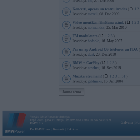
Izveidoja:
lsd
, 27. Dec 2006
Koncerti, operas un teātru izrādes
(
1
2
Izveidoja:
maxell
, 08. Dec 2009
Video montāža, filmēšana u.tml.
(
1
2
3
Izveidoja:
normundss
, 25. Mar 2010
FM modulators
(
1
2
3
)
Izveidoja:
badsolo
, 16. May 2007
Par un ap Android OS telefonos un PDA
(
Izveidoja:
dust
, 23. Dec 2010
BMW + CarPlay
(
1
2
3
)
Izveidoja:
newlust
, 16. Sep 2019
Mūzika ātrumam!
(
1
2
3
...
51
)
Izveidoja:
galdnieks
, 16. Jan 2004
Jauna tēma
Vortāls BMWPower.lv darbojas
kopš 2002. gada 14. maija. Tas nav auto klubs un nav saistīts ar
Galvena
|
Fo
BMW AG.
Par BMWPower
|
Kontakti
|
Reklāma