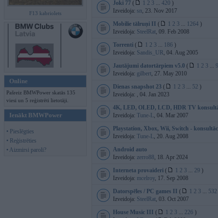
Joki 77
(
1
2
3
...
420
)
Izveidoja:
sn
, 23. Nov 2017
F13 kabriolets
Mobilie tālruņi II
(
1
2
3
...
1264
)
Izveidoja:
SteelRat
, 09. Feb 2008
Torrenti
(
1
2
3
...
186
)
Izveidoja:
Sandis_UR
, 04. Aug 2005
Jautājumi datortārpiem v5.0
(
1
2
3
...
Izveidoja:
gilbert
, 27. May 2010
Online
Dienas snapshot 23
(
1
2
3
...
52
)
Pašreiz BMWPower skatās 135
Izveidoja:
, 04. Jan 2023
viesi un 5 reģistrēti lietotāji.
4K, LED, OLED, LCD, HDR TV konsultā
Ienākt BMWPower
Izveidoja:
Tune-L
, 04. Mar 2007
Playstation, Xbox, Wii, Switch - konsultāc
• Pieslēgties
Izveidoja:
Tune-L
, 20. Aug 2008
• Reģistrēties
Android auto
• Aizmirsi paroli?
Izveidoja:
zerro88
, 18. Apr 2024
Interneta provaideri
(
1
2
3
...
29
)
Izveidoja:
mcelroy
, 17. Sep 2008
Datorspēles / PC games II
(
1
2
3
...
532
Izveidoja:
SteelRat
, 03. Oct 2007
House Music III
(
1
2
3
...
226
)