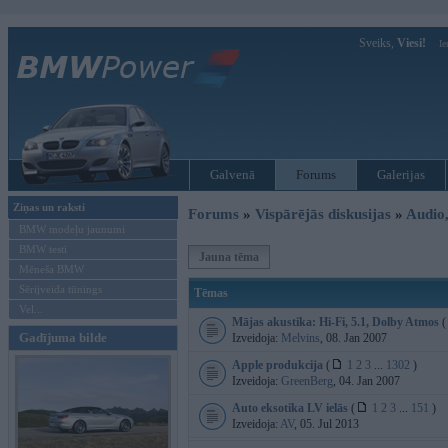
Sveiks,
Viesi!
Ie
Galvenā
Forums
Galerijas
Ziņas un raksti
Forums
»
Vispārējās diskusijas
»
Audio,
BMW modeļu jaunumi
BMW testi
Jauna tēma
Mēneša BMW
Sērijveida tūnings
Tēmas
Vel...
Mājas akustika: Hi-Fi, 5.1, Dolby Atmos
(
Gadījuma bilde
Izveidoja:
Melvins
, 08. Jan 2007
Apple produkcija
(
1
2
3
...
1302
)
Izveidoja:
GreenBerg
, 04. Jan 2007
Auto eksotika LV ielās
(
1
2
3
...
151
)
Izveidoja:
AV
, 05. Jul 2013