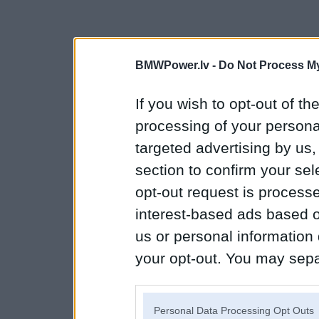
BMWPower.lv -
Do Not Process My
If you wish to opt-out of the
processing of your personal
targeted advertising by us
section to confirm your sel
opt-out request is proces
interest-based ads based o
us or personal information d
your opt-out. You may separ
disclosure of your personal
IAB’s list of downstream pa
Personal Data Processing Opt Outs