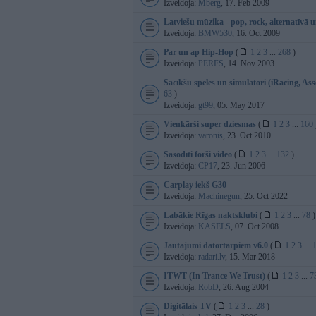
Izveidoja:
Mberg
, 17. Feb 2009
Latviešu mūzika - pop, rock, alternatīvā u
Izveidoja:
BMW530
, 16. Oct 2009
Par un ap Hip-Hop
(
1
2
3
...
268
)
Izveidoja:
PERFS
, 14. Nov 2003
Sacīkšu spēles un simulatori (iRacing, Asse
63
)
Izveidoja:
gt99
, 05. May 2017
Vienkārši super dziesmas
(
1
2
3
...
160
Izveidoja:
varonis
, 23. Oct 2010
Sasodīti forši video
(
1
2
3
...
132
)
Izveidoja:
CP17
, 23. Jun 2006
Carplay iekš G30
Izveidoja:
Machinegun
, 25. Oct 2022
Labākie Rīgas naktsklubi
(
1
2
3
...
78
)
Izveidoja:
KASELS
, 07. Oct 2008
Jautājumi datortārpiem v6.0
(
1
2
3
...
Izveidoja:
radari.lv
, 15. Mar 2018
ITWT (In Trance We Trust)
(
1
2
3
...
7
Izveidoja:
RobD
, 26. Aug 2004
Digitālais TV
(
1
2
3
...
28
)