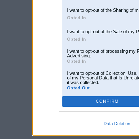
also be disclosed by us to 
I want to opt-out of the Sharing of 
Downstream Participants
th
Opted In
third parties.
I want to opt-out of the Sale of my 
Opted In
I want to opt-out of processing my 
Advertising.
Opted In
I want to opt-out of Collection, Use
of my Personal Data that Is Unrelat
it was collected.
Opted Out
CONFIRM
Data Deletion