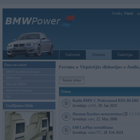
Sveiks,
Viesi!
Ie
Galvenā
Forums
Galerijas
Ziņas un raksti
Forums
»
Vispārējās diskusijas
»
Audio,
BMW modeļu jaunumi
BMW testi
Jauna tēma
Mēneša BMW
Sērijveida tūnings
Tēmas
Vel...
Radio BMW C Professional RDS BE1801
Gadījuma bilde
Izveidoja:
cr181
, 29. Jan 2025
Harman Kardon stereosistēma
(
1
2
3
4
Izveidoja:
sane
, 22. May 2006
E60 CarPlay uzstādīšana
Izveidoja:
rainis707
, 28. Feb 2024