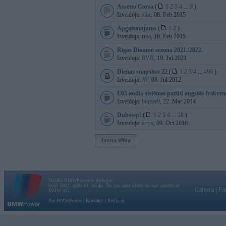
Assetto Corsa
(
1
2
3
4
...
9
)
Izveidoja:
sliir
, 08. Feb 2015
Apgaismojums
(
1
2
)
Izveidoja:
rraa
, 16. Feb 2015
Rīgas Dinamo sezona 2021./2022.
Izveidoja:
RVR
, 19. Jul 2021
Dienas snapshot 22
(
1
2
3
4
...
496
)
Izveidoja:
AV
, 08. Jul 2012
E65 audio sistēmai pazūd augstās frekven
Izveidoja:
bumer9
, 22. Mar 2014
Dubstep!
(
1
2
3
4
...
28
)
Izveidoja:
artys
, 09. Oct 2010
Jauna tēma
Vortāls BMWPower.lv darbojas
kopš 2002. gada 14. maija. Tas nav auto klubs un nav saistīts ar
Galvena
|
Fo
BMW AG.
Par BMWPower
|
Kontakti
|
Reklāma