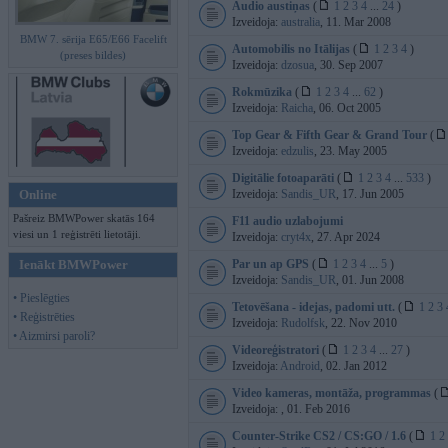
Audio austiņas
(
1
2
3
4
...
24
)
Izveidoja:
australia
, 11. Mar 2008
BMW 7. sērija E65/E66 Facelift
Automobilis no Itālijas
(
1
2
3
4
)
(preses bildes)
Izveidoja:
dzosua
, 30. Sep 2007
Rokmūzika
(
1
2
3
4
...
62
)
Izveidoja:
Raicha
, 06. Oct 2005
Top Gear & Fifth Gear & Grand Tour
(
Izveidoja:
edzulis
, 23. May 2005
Digitālie fotoaparāti
(
1
2
3
4
...
533
)
Online
Izveidoja:
Sandis_UR
, 17. Jun 2005
Pašreiz BMWPower skatās 164
F11 audio uzlabojumi
viesi un 1 reģistrēti lietotāji.
Izveidoja:
cryt4x
, 27. Apr 2024
Ienākt BMWPower
Par un ap GPS
(
1
2
3
4
...
5
)
Izveidoja:
Sandis_UR
, 01. Jun 2008
• Pieslēgties
Tetovēšana - idejas, padomi utt.
(
1
2
3
• Reģistrēties
Izveidoja:
Rudolfsk
, 22. Nov 2010
• Aizmirsi paroli?
Videoreģistratori
(
1
2
3
4
...
27
)
Izveidoja:
Android
, 02. Jan 2012
Video kameras, montāža, programmas
(
Izveidoja:
, 01. Feb 2016
Counter-Strike CS2 / CS:GO / 1.6
(
1
2