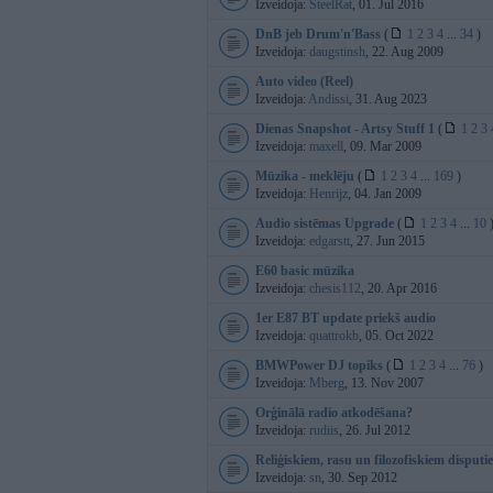
Izveidoja:
SteelRat
, 01. Jul 2016
DnB jeb Drum'n'Bass
(
1
2
3
4
...
34
)
Izveidoja:
daugstinsh
, 22. Aug 2009
Auto video (Reel)
Izveidoja:
Andissi
, 31. Aug 2023
Dienas Snapshot - Artsy Stuff 1
(
1
2
3
Izveidoja:
maxell
, 09. Mar 2009
Mūzika - meklēju
(
1
2
3
4
...
169
)
Izveidoja:
Henrijz
, 04. Jan 2009
Audio sistēmas Upgrade
(
1
2
3
4
...
10
Izveidoja:
edgarstt
, 27. Jun 2015
E60 basic mūzika
Izveidoja:
chesis112
, 20. Apr 2016
1er E87 BT update priekš audio
Izveidoja:
quattrokb
, 05. Oct 2022
BMWPower DJ topiks
(
1
2
3
4
...
76
)
Izveidoja:
Mberg
, 13. Nov 2007
Orģinālā radio atkodēšana?
Izveidoja:
rudiis
, 26. Jul 2012
Reliģiskiem, rasu un filozofiskiem disputi
Izveidoja:
sn
, 30. Sep 2012