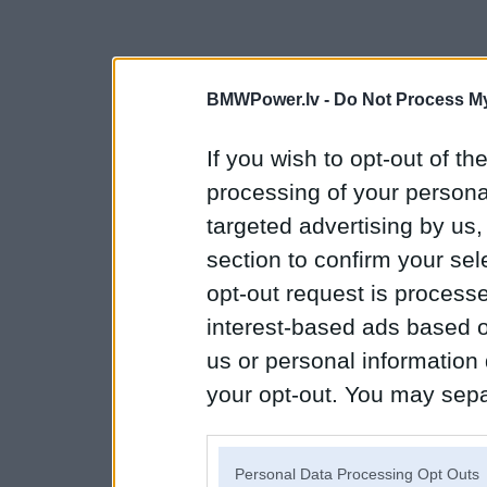
BMWPower.lv -
Do Not Process My
If you wish to opt-out of the
processing of your personal
targeted advertising by us
section to confirm your sel
opt-out request is proces
interest-based ads based o
us or personal information d
your opt-out. You may separ
disclosure of your personal
IAB’s list of downstream pa
Personal Data Processing Opt Outs