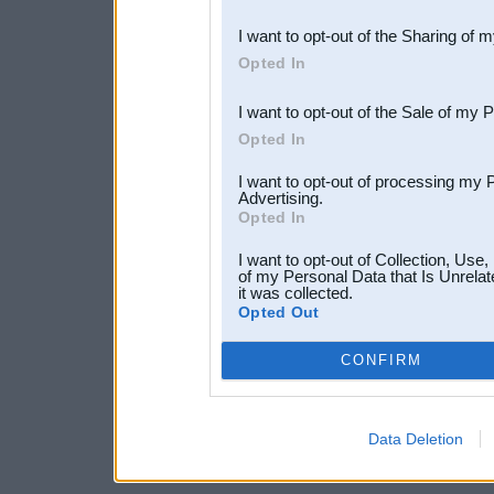
also be disclosed by us to 
I want to opt-out of the Sharing of 
Downstream Participants
th
Opted In
third parties.
I want to opt-out of the Sale of my 
Opted In
I want to opt-out of processing my 
Advertising.
Opted In
I want to opt-out of Collection, Use
of my Personal Data that Is Unrelat
it was collected.
Opted Out
CONFIRM
Data Deletion