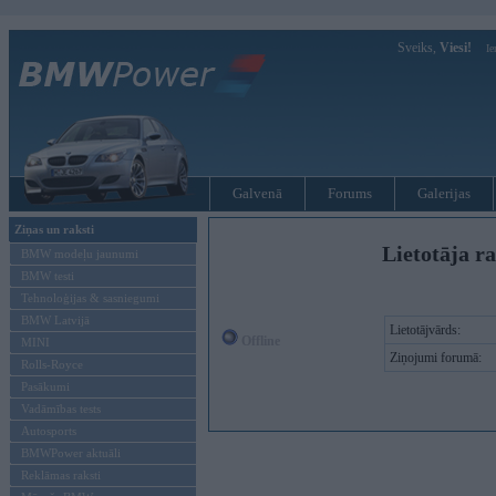
Sveiks,
Viesi!
Ie
Galvenā
Forums
Galerijas
Ziņas un raksti
Lietotāja ra
BMW modeļu jaunumi
BMW testi
Tehnoloģijas & sasniegumi
BMW Latvijā
Lietotājvārds:
Offline
MINI
Ziņojumi forumā:
Rolls-Royce
Pasākumi
Vadāmības tests
Autosports
BMWPower aktuāli
Reklāmas raksti