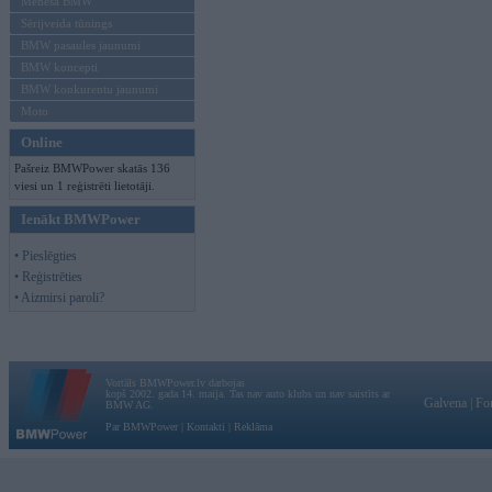
Mēneša BMW
Sērijveida tūnings
BMW pasaules jaunumi
BMW koncepti
BMW konkurentu jaunumi
Moto
Online
Pašreiz BMWPower skatās 136
viesi un 1 reģistrēti lietotāji.
Ienākt BMWPower
• Pieslēgties
• Reģistrēties
• Aizmirsi paroli?
Vortāls BMWPower.lv darbojas
kopš 2002. gada 14. maija. Tas nav auto klubs un nav saistīts ar
Galvena
|
Fo
BMW AG.
Par BMWPower
|
Kontakti
|
Reklāma