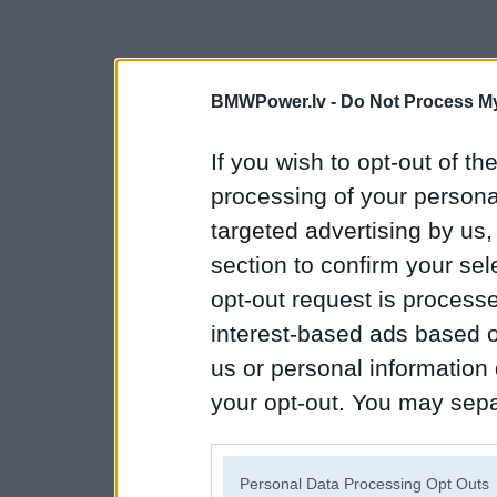
BMWPower.lv -
Do Not Process My
If you wish to opt-out of the
processing of your personal
targeted advertising by us
section to confirm your sel
opt-out request is proces
interest-based ads based o
us or personal information d
your opt-out. You may separ
disclosure of your personal
IAB’s list of downstream pa
Personal Data Processing Opt Outs