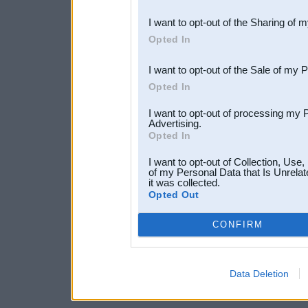
also be disclosed by us to 
I want to opt-out of the Sharing of 
Downstream Participants
th
Opted In
third parties.
I want to opt-out of the Sale of my 
Opted In
I want to opt-out of processing my 
Advertising.
Opted In
I want to opt-out of Collection, Use
of my Personal Data that Is Unrelat
it was collected.
Opted Out
CONFIRM
Data Deletion