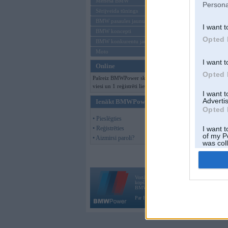
Mēneša BMW
Persona
Sērijveida tūnings
BMW pasaules jaunumi
I want t
BMW koncepti
Opted 
BMW konkurentu jaunumi
Moto
I want t
Online
Opted 
Pašreiz BMWPower skatās 259
viesi un 1 reģistrēti lietotāji.
I want 
Advertis
Ienākt BMWPower
Opted 
• Pieslēgties
• Reģistrēties
I want t
of my P
• Aizmirsi paroli?
was col
Opted 
Vortāls BMWPower.lv darbojas
kopš 2002. gada 14. maija. Tas nav auto klubs
BMW AG.
Par BMWPower
|
Kontakti
|
Reklāma