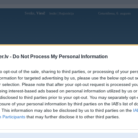
Sveiks,
Viesi!
|
Ceturtdiena, 6. augusts
Ienākt
Reģistrācija
Forums
Galerijas
Reģistrācija
Lietotāji
Meklētājs
.lv -
Do Not Process My Personal Information
Lietotāja cryt4x profils
to opt-out of the sale, sharing to third parties, or processing of your per
formation for targeted advertising by us, please use the below opt-out s
Pēdējo reizi manīts: 15. Jul 2024, 16:03
r selection. Please note that after your opt-out request is processed y
eing interest-based ads based on personal information utilized by us or
Lietotājvārds:
cryt4x
disclosed to third parties prior to your opt-out. You may separately opt-
Ziņojumi forumā:
6
losure of your personal information by third parties on the IAB’s list of
Pēdējie ziņojumi forumā
[
]
. This information may also be disclosed by us to third parties on the
IA
Participants
that may further disclose it to other third parties.