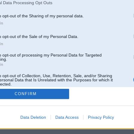
l Data Processing Opt Outs
o opt-out of the Sharing of my personal data.
In
o opt-out of the Sale of my Personal Data.
In
to opt-out of processing my Personal Data for Targeted
ing.
In
o opt-out of Collection, Use, Retention, Sale, and/or Sharing
ersonal Data that Is Unrelated with the Purposes for which it
lected.
Out
CONFIRM
 un nav saistīts ar
Galvena
|
Forums
|
Galerijas
|
Reģistrācija
|
Lietotaāji
|
Meklētājs
|
Reklā
Data Deletion
Data Access
Privacy Policy