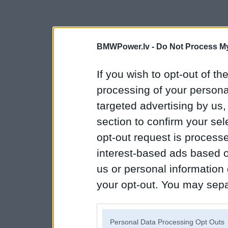
BMWPower.lv -
Do Not Process My
If you wish to opt-out of the
processing of your personal
targeted advertising by us
section to confirm your sel
opt-out request is proces
interest-based ads based o
us or personal information d
your opt-out. You may separ
disclosure of your personal
IAB’s list of downstream pa
Personal Data Processing Opt Outs