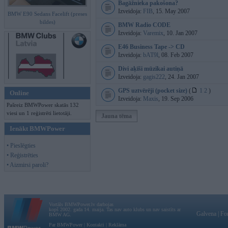
Bagāžnieka pakošona?
Izveidoja:
FIB
, 15. May 2007
BMW E90 Sedans Facelift (preses
bildes)
BMW Radio CODE
Izveidoja:
Varemix
, 10. Jan 2007
E46 Business Tape -> CD
Izveidoja:
bAT9l
, 08. Feb 2007
Divi aķīši mūzikai autiņā
Izveidoja:
gagis222
, 24. Jan 2007
GPS uztvērēji (pocket size)
(
1
2
)
Online
Izveidoja:
Maxis
, 19. Sep 2006
Pašreiz BMWPower skatās 132
viesi un 1 reģistrēti lietotāji.
Jauna tēma
Ienākt BMWPower
• Pieslēgties
• Reģistrēties
• Aizmirsi paroli?
Vortāls BMWPower.lv darbojas
kopš 2002. gada 14. maija. Tas nav auto klubs un nav saistīts ar
Galvena
|
Fo
BMW AG.
Par BMWPower
|
Kontakti
|
Reklāma