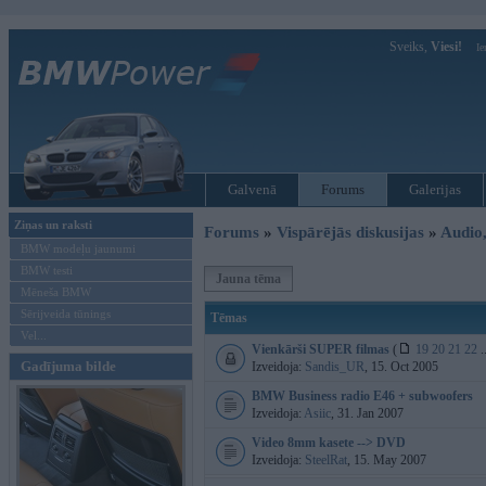
Sveiks,
Viesi!
Ie
Galvenā
Forums
Galerijas
Ziņas un raksti
Forums
»
Vispārējās diskusijas
»
Audio,
BMW modeļu jaunumi
BMW testi
Jauna tēma
Mēneša BMW
Sērijveida tūnings
Tēmas
Vel...
Vienkārši SUPER filmas
(
19
20
21
22
.
Gadījuma bilde
Izveidoja:
Sandis_UR
, 15. Oct 2005
BMW Business radio E46 + subwoofers
Izveidoja:
Asiic
, 31. Jan 2007
Video 8mm kasete --> DVD
Izveidoja:
SteelRat
, 15. May 2007