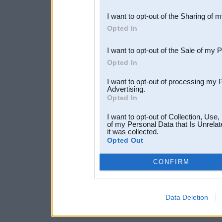
also be disclosed by us to 
I want to opt-out of the Sharing of 
Downstream Participants
th
Opted In
third parties.
I want to opt-out of the Sale of my 
Opted In
I want to opt-out of processing my 
Advertising.
Opted In
I want to opt-out of Collection, Use
of my Personal Data that Is Unrelat
it was collected.
Opted Out
CONFIRM
Data Deletion