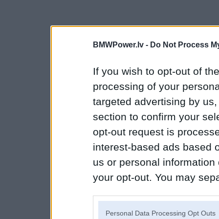
BMWPower.lv -
Do Not Process My
If you wish to opt-out of the
processing of your personal
targeted advertising by us
section to confirm your sel
opt-out request is proces
interest-based ads based o
us or personal information d
your opt-out. You may separ
disclosure of your personal
IAB’s list of downstream pa
Personal Data Processing Opt Outs