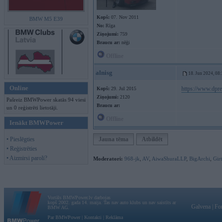
Kopš:
07. Nov 2011
BMW M5 E39
No:
Rīga
Ziņojumi:
759
Braucu ar:
nēģi
Offline
alnisg
18. Jun 2024, 08
Online
https://www.dpre
Kopš:
29. Jul 2015
Ziņojumi:
2120
Pašreiz BMWPower skatās 94 viesi
Braucu ar:
un 0 reģistrēti lietotāji.
Offline
Ienākt BMWPower
• Pieslēgties
Jauna tēma
Atbildēt
• Reģistrēties
• Aizmirsi paroli?
Moderatori:
968-jk
,
AV
,
AiwaShuraLLP
,
BigArchi
,
Gir
Vortāls BMWPower.lv darbojas
kopš 2002. gada 14. maija. Tas nav auto klubs un nav saistīts ar
Galvena
|
Fo
BMW AG.
Par BMWPower
|
Kontakti
|
Reklāma