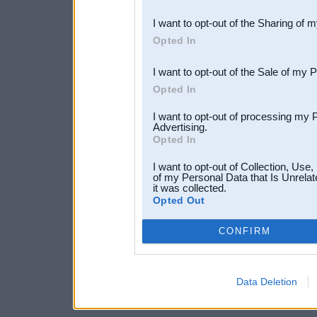
also be disclosed by us to 
I want to opt-out of the Sharing of 
Downstream Participants
th
Opted In
third parties.
I want to opt-out of the Sale of my 
Opted In
I want to opt-out of processing my 
Advertising.
Opted In
I want to opt-out of Collection, Use
of my Personal Data that Is Unrelat
it was collected.
Opted Out
CONFIRM
Data Deletion