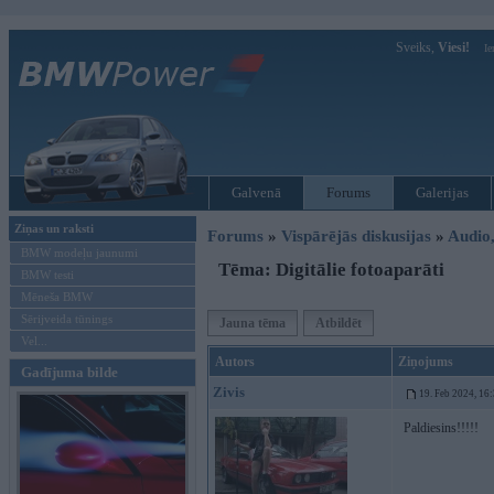
Sveiks,
Viesi!
Ie
Galvenā
Forums
Galerijas
Ziņas un raksti
Forums
»
Vispārējās diskusijas
»
Audio,
BMW modeļu jaunumi
Tēma: Digitālie fotoaparāti
BMW testi
Mēneša BMW
Sērijveida tūnings
Jauna tēma
Atbildēt
Vel...
Autors
Ziņojums
Gadījuma bilde
Zivis
19. Feb 2024, 16
Paldiesins!!!!!