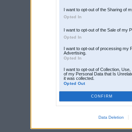
also be disclosed by us to 
I want to opt-out of the Sharing of 
Downstream Participants
th
Opted In
third parties.
I want to opt-out of the Sale of my 
Opted In
I want to opt-out of processing my 
Advertising.
Opted In
I want to opt-out of Collection, Use
of my Personal Data that Is Unrelat
it was collected.
Opted Out
CONFIRM
Data Deletion