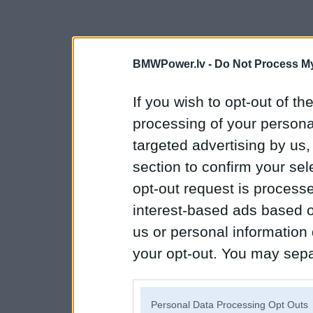
BMWPower.lv -
Do Not Process My
If you wish to opt-out of the
processing of your personal
targeted advertising by us
section to confirm your sel
opt-out request is proces
interest-based ads based o
us or personal information d
your opt-out. You may separ
disclosure of your personal
IAB’s list of downstream pa
Personal Data Processing Opt Outs