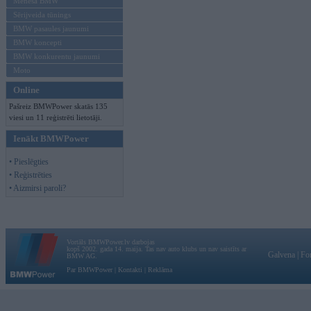
Mēneša BMW
Sērijveida tūnings
BMW pasaules jaunumi
BMW koncepti
BMW konkurentu jaunumi
Moto
Online
Pašreiz BMWPower skatās 135
viesi un 11 reģistrēti lietotāji.
Ienākt BMWPower
• Pieslēgties
• Reģistrēties
• Aizmirsi paroli?
Vortāls BMWPower.lv darbojas
kopš 2002. gada 14. maija. Tas nav auto klubs un nav saistīts ar
Galvena
|
Fo
BMW AG.
Par BMWPower
|
Kontakti
|
Reklāma