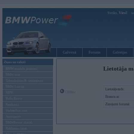
Sveiks,
Viesi!
Ie
Galvenā
Forums
Galerijas
Ziņas un raksti
Lietotāja m
BMW modeļu jaunumi
BMW testi
Tehnoloģijas & sasniegumi
BMW Latvijā
Lietotājvārds:
Offline
MINI
Braucu ar:
Rolls-Royce
Ziņojumi forumā:
Pasākumi
Vadāmības tests
Autosports
BMWPower aktuāli
Reklāmas raksti