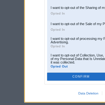
also be disclosed by us to 
I want to opt-out of the Sharing of 
Downstream Participants
th
Opted In
third parties.
I want to opt-out of the Sale of my 
Opted In
I want to opt-out of processing my 
Advertising.
Opted In
I want to opt-out of Collection, Use
of my Personal Data that Is Unrelat
it was collected.
Opted Out
CONFIRM
Data Deletion