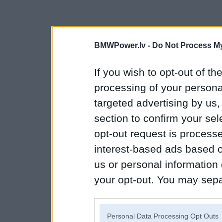
BMWPower.lv -
Do Not Process My
If you wish to opt-out of the
processing of your personal
targeted advertising by us
section to confirm your sel
opt-out request is proces
interest-based ads based o
us or personal information d
your opt-out. You may separ
disclosure of your personal
IAB’s list of downstream pa
Personal Data Processing Opt Outs