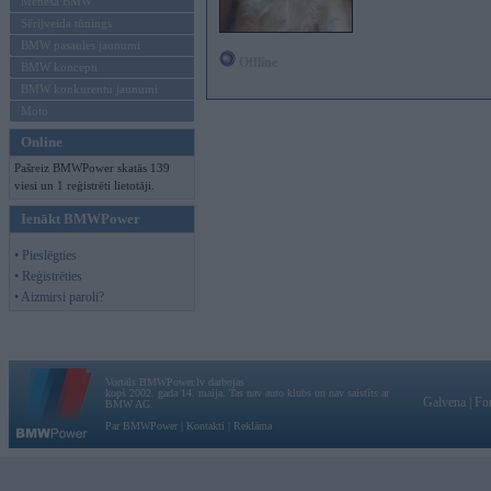
Mēneša BMW
Sērijveida tūnings
BMW pasaules jaunumi
Offline
BMW koncepti
BMW konkurentu jaunumi
Moto
Online
Pašreiz BMWPower skatās 139
viesi un 1 reģistrēti lietotāji.
Ienākt BMWPower
• Pieslēgties
• Reģistrēties
• Aizmirsi paroli?
Vortāls BMWPower.lv darbojas
kopš 2002. gada 14. maija. Tas nav auto klubs un nav saistīts ar
Galvena
|
Fo
BMW AG.
Par BMWPower
|
Kontakti
|
Reklāma