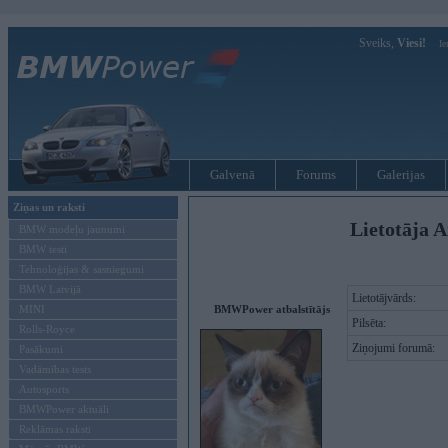
Sveiks,
Viesi!
Ie
Galvenā
Forums
Galerijas
Ziņas un raksti
Lietotāja A
BMW modeļu jaunumi
BMW testi
Tehnoloģijas & sasniegumi
BMW Latvijā
Lietotājvārds:
MINI
BMWPower atbalstītājs
Pilsēta:
Rolls-Royce
Ziņojumi forumā:
Pasākumi
Vadāmības tests
Autosports
BMWPower aktuāli
Reklāmas raksti