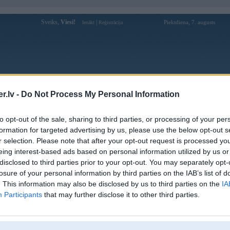
Sveiks,
Viesi!
|
Piektdiena, 7. augusts
Ienākt
Reģistrācija
Forums
Galerijas
Reģistrācija
Lietotāji
Meklētājs
.lv -
Do Not Process My Personal Information
android galerijas
to opt-out of the sale, sharing to third parties, or processing of your per
formation for targeted advertising by us, please use the below opt-out s
Pievienota
r selection. Please note that after your opt-out request is processed y
date
01. Sep 2013
eing interest-based ads based on personal information utilized by us or
led successfully
18. Jul 2012
disclosed to third parties prior to your opt-out. You may separately opt-
losure of your personal information by third parties on the IAB’s list of
aimiņzemē
31. Jul 2011
. This information may also be disclosed by us to third parties on the
IA
ēta E21 atdzimšana
02. Jun 2011
Participants
that may further disclose it to other third parties.
kaistums
22. May 2011
ja nolicis..
24. Dec 2008
mas miega
27. Oct 2008