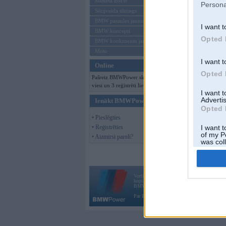
Mēneša BMW
Persona
Sērijveida tūnings
Vējš.
BMW pasaules jaunumi
I want t
BMW koncepti
Opted 
BMW konkurentu jaunumi
Moto
I want t
Online
Opted 
Pašreiz BMWPower skatās 101
viesi un 3 reģistrēti lietotāji.
I want 
Advertis
Ienākt BMWPower
Opted 
• Pieslēgties
• Reģistrēties
I want t
of my P
• Aizmirsi paroli?
was col
Opted 
Vortāls BMWPower.lv darbojas
kopš 2002. gada 14. maija. Tas nav auto klubs
BMW AG.
Par BMWPower
|
Kontakti
|
Reklāma