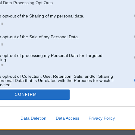
l Data Processing Opt Outs
31. Aug 2008
o opt-out of the Sharing of my personal data.
In
o opt-out of the Sale of my Personal Data.
In
to opt-out of processing my Personal Data for Targeted
ing.
In
o opt-out of Collection, Use, Retention, Sale, and/or Sharing
ersonal Data that Is Unrelated with the Purposes for which it
lected.
Out
CONFIRM
 un nav saistīts ar
Galvena
|
Forums
|
Galerijas
|
Reģistrācija
|
Lietotaāji
|
Meklētājs
|
Reklā
Data Deletion
Data Access
Privacy Policy