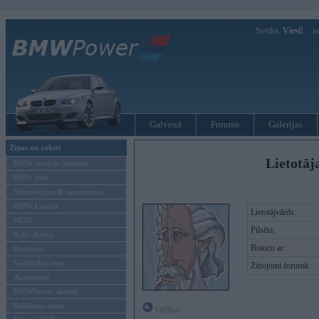
Sveiks,
Viesi!
Ie
Galvenā
Forums
Galerijas
Ziņas un raksti
Lietotāja
BMW modeļu jaunumi
BMW testi
Tehnoloģijas & sasniegumi
BMW Latvijā
Lietotājvārds:
MINI
Pilsēta:
Rolls-Royce
Braucu ar:
Pasākumi
Vadāmības tests
Ziņojumi forumā:
Autosports
BMWPower aktuāli
Reklāmas raksti
Offline