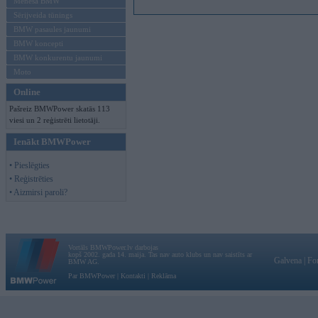
Mēneša BMW
Sērijveida tūnings
BMW pasaules jaunumi
BMW koncepti
BMW konkurentu jaunumi
Moto
Online
Pašreiz BMWPower skatās 113
viesi un 2 reģistrēti lietotāji.
Ienākt BMWPower
• Pieslēgties
• Reģistrēties
• Aizmirsi paroli?
Vortāls BMWPower.lv darbojas
kopš 2002. gada 14. maija. Tas nav auto klubs un nav saistīts ar
Galvena
|
Fo
BMW AG.
Par BMWPower
|
Kontakti
|
Reklāma