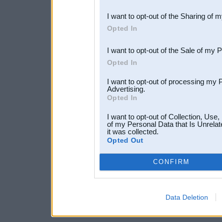
also be disclosed by us to 
I want to opt-out of the Sharing of 
Downstream Participants
th
Opted In
third parties.
I want to opt-out of the Sale of my 
Opted In
I want to opt-out of processing my 
Advertising.
Opted In
I want to opt-out of Collection, Use
of my Personal Data that Is Unrelat
it was collected.
Opted Out
CONFIRM
Data Deletion