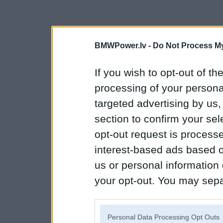
BMWPower.lv -
Do Not Process My
If you wish to opt-out of the
processing of your personal
targeted advertising by us
section to confirm your sel
opt-out request is proces
interest-based ads based o
us or personal information d
your opt-out. You may separ
disclosure of your personal
IAB’s list of downstream pa
Personal Data Processing Opt Outs