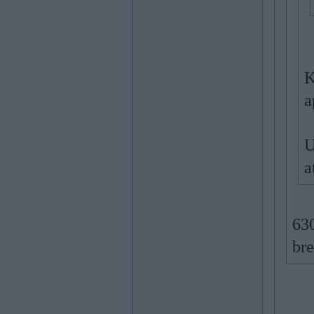
K
a
U
a
630
br