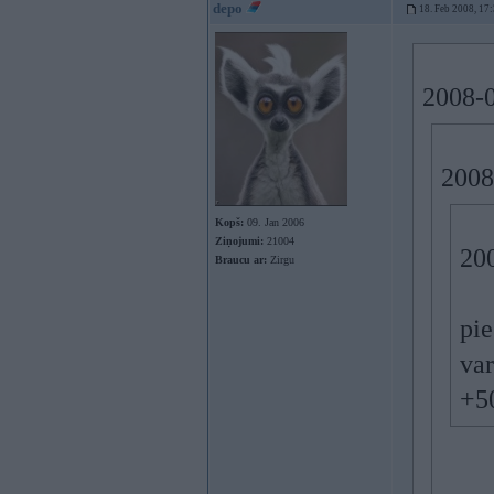
depo
18. Feb 2008, 17
2008-0
2008
Kopš:
09. Jan 2006
Ziņojumi:
21004
200
Braucu ar:
Zirgu
pie
var
+50