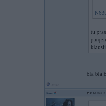
N630
tu pra
panjem
klausi
bla bla b
Offline
Bron
18. Feb 2008, 17