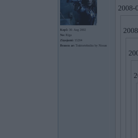
2008-0
2008
Kopš:
30. Aug 2002
No:
Rīga
Ziņojumi:
15204
Braucu ar:
Traktortehniku by Nissan
200
2