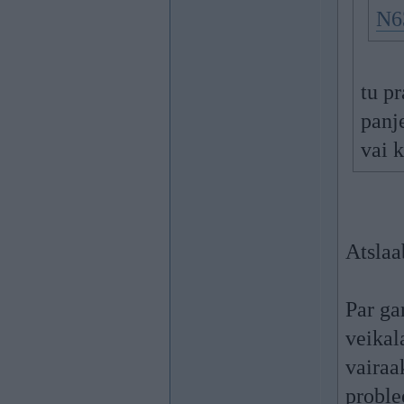
N6
tu pr
panje
vai 
Atslaa
Par ga
veikal
vairaa
proble