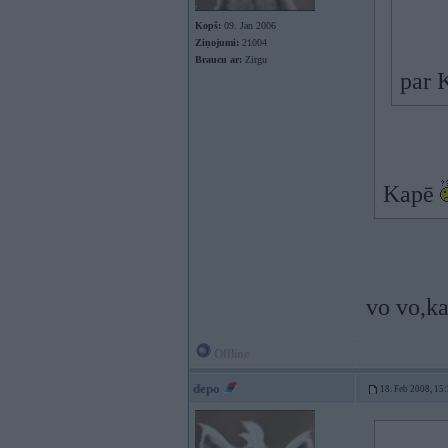
Kopš:
09. Jan 2006
Ziņojumi:
21004
Braucu ar:
Zirgu
par K
Kapē
vo vo,ka
Offline
depo
18. Feb 2008, 15