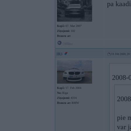
pa kaad
Kopš:
07. Mar 2007
Ziņojumi:
182
Braucu ar:
Offline
IR3
19. Feb 2008, 20
2008-0
Kopš:
17. Feb 2004
No:
Rīga
2008
Ziņojumi:
4314
Braucu ar:
BMW
pie m
var 