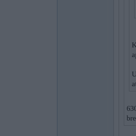
K
a
U
a
630
br