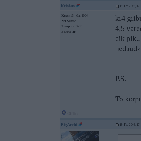
Krishus
19. Feb 2008, 17
Kopš:
13. Mar 2006
kr4 grib
No:
Subate
4,5 vare
Ziņojumi:
3217
Braucu ar:
cik pik.
nedaudz
P.S.
To korpu
Offline
BigArchi
19. Feb 2008, 17