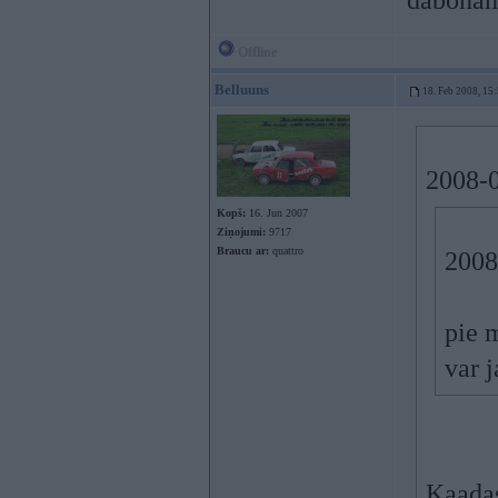
dabona
Offline
Belluuns
18. Feb 2008, 15
2008-0
Kopš:
16. Jun 2007
Ziņojumi:
9717
Braucu ar:
quattro
2008
pie m
var 
Kaadas