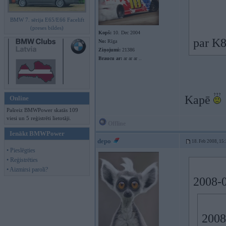
BMW 7. sērija E65/E66 Facelift
(preses bildes)
Kopš:
10. Dec 2004
par K8
No:
Rīga
Ziņojumi:
21386
Braucu ar:
ar ar ar ..
Kapē
Online
Pašreiz BMWPower skatās 109
viesi un 5 reģistrēti lietotāji.
Offline
Ienākt BMWPower
depo
18. Feb 2008, 15
• Pieslēgties
• Reģistrēties
• Aizmirsi paroli?
2008-0
2008