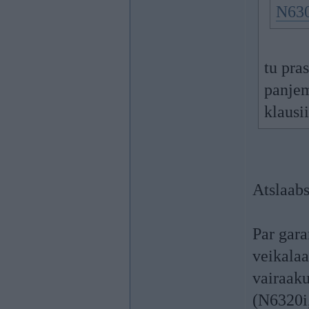
N630
tu pra
panjem
klausi
Atslaabs
Par gara
veikalaa
vairaaku
(N6320i