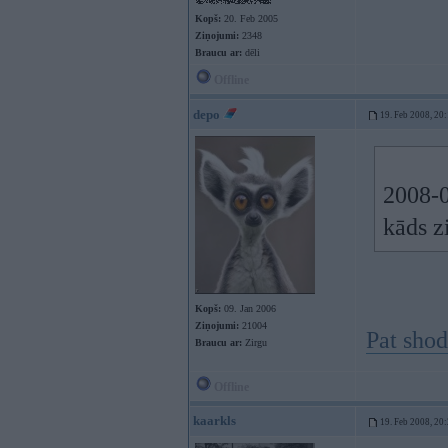
Kopš:
20. Feb 2005
Ziņojumi:
2348
Braucu ar:
dēli
Offline
depo
19. Feb 2008, 20
2008-0
kāds z
Kopš:
09. Jan 2006
Ziņojumi:
21004
Pat shod
Braucu ar:
Zirgu
Offline
kaarkls
19. Feb 2008, 20