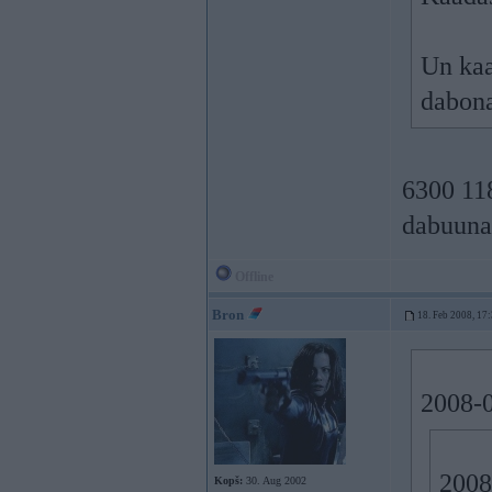
Un kaa
dabon
6300 118
dabuuna
Offline
Bron
18. Feb 2008, 17
2008-0
2008
Kopš:
30. Aug 2002