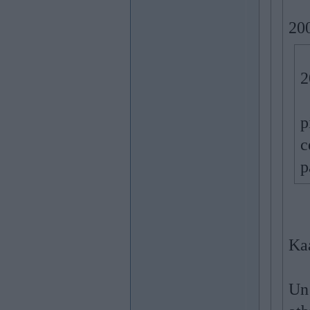
200
2
p
c
p
Ka
Un 