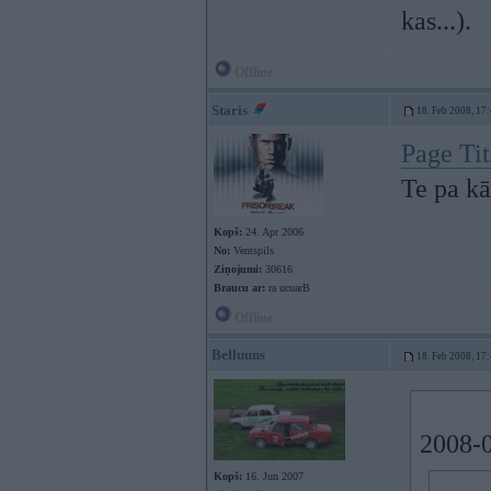
kas...).
Offline
Staris
18. Feb 2008, 17
Page Tit
Te pa k
Kopš:
24. Apr 2006
No:
Ventspils
Ziņojumi:
30616
Braucu ar:
ra ucuarB
Offline
Belluuns
18. Feb 2008, 17
2008-0
Kopš:
16. Jun 2007