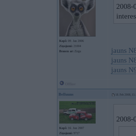
2008-0
intere
Kopš:
09. Jan 2006
Ziņojumi:
21004
jauns N
Braucu ar:
Zirgu
jauns N
jauns N
Offline
Belluuns
18. Feb 2008, 15
2008-0
Kopš:
16. Jun 2007
Ziņojumi:
9717