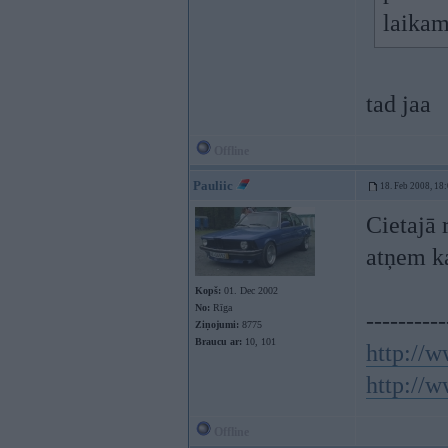
laikam 
tad jaa
Offline
Pauliic
18. Feb 2008, 18
Cietajā 
atņem k
Kopš:
01. Dec 2002
No:
Rīga
----------
Ziņojumi:
8775
Braucu ar:
10, 101
http://w
http://w
Offline