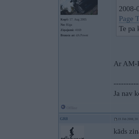
2008-0
Page T
Kopš:
17. Aug 2005
No:
Rīga
Te pa 
Ziņojumi:
4169
Braucu ar:
dA Power
Ar AM-P
----------
Ja nav k
Offline
GR8
19. Feb 2008, 20
kāds zin