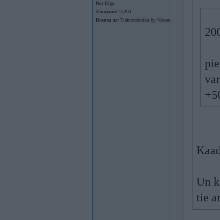
No:
Rīga
Ziņojumi:
15204
Braucu ar:
Traktortehniku by Nissan
200
pie
var
+50
Kaad
Un k
tie 