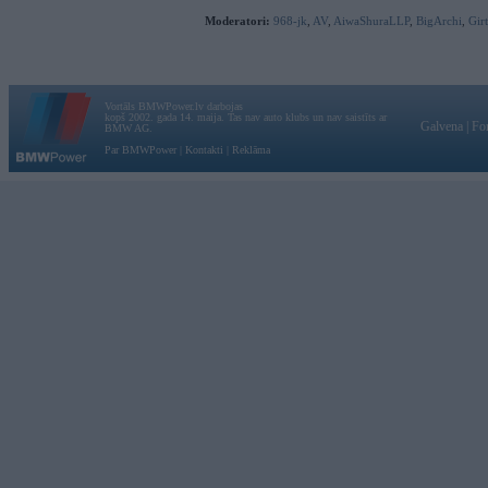
Moderatori:
968-jk
,
AV
,
AiwaShuraLLP
,
BigArchi
,
Gir
Vortāls BMWPower.lv darbojas
kopš 2002. gada 14. maija. Tas nav auto klubs un nav saistīts ar
Galvena
|
Fo
BMW AG.
Par BMWPower
|
Kontakti
|
Reklāma