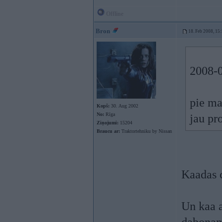
Offline
Bron
18. Feb 2008, 15
2008-0
pie ma
Kopš:
30. Aug 2002
No:
Rīga
jau pr
Ziņojumi:
15204
Braucu ar:
Traktortehniku by Nissan
Kaadas 
Un kaa a