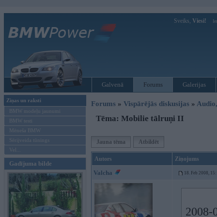
Sveiks,
Viesi!
Ie
Galvenā
Forums
Galerijas
Ziņas un raksti
Forums
»
Vispārējās diskusijas
»
Audio,
BMW modeļu jaunumi
Tēma: Mobilie tālruņi II
BMW testi
Mēneša BMW
Sērijveida tūnings
Jauna tēma
Atbildēt
Vel...
Autors
Ziņojums
Gadījuma bilde
Valcha
18. Feb 2008, 15
2008-0