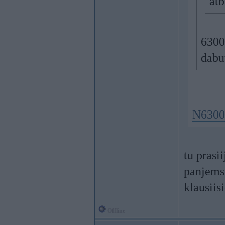
atb
6300
dabu
N6300
tu prasi
panjemsi
klausiis
Offline