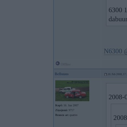
6300 1
dabuu
N6300 @
Offline
Belluuns
18. Feb 2008, 17
2008-0
Kopš:
16. Jun 2007
Ziņojumi:
9717
Braucu ar:
quattro
2008