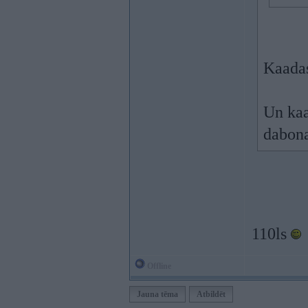
Kaadas
Un kaa
dabon
110ls
Offline
Jauna tēma
Atbildēt