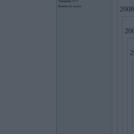
Ziņojumi:
9717
Braucu ar:
quattro
2008
200
2