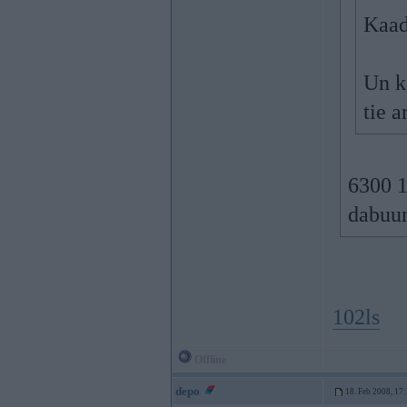
Kaad
Un k
tie 
6300 1
dabuu
102ls
Offline
depo
18. Feb 2008, 17