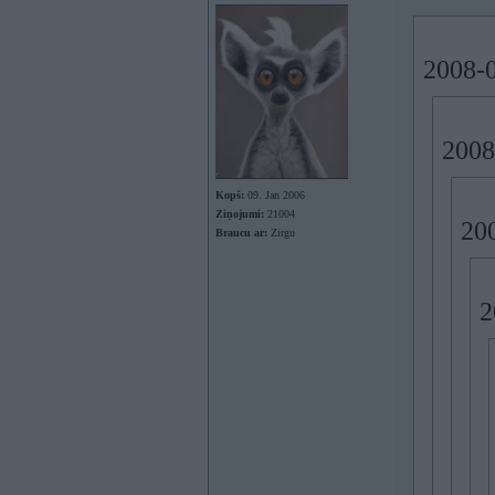
2008-0
2008
Kopš:
09. Jan 2006
Ziņojumi:
21004
200
Braucu ar:
Zirgu
2