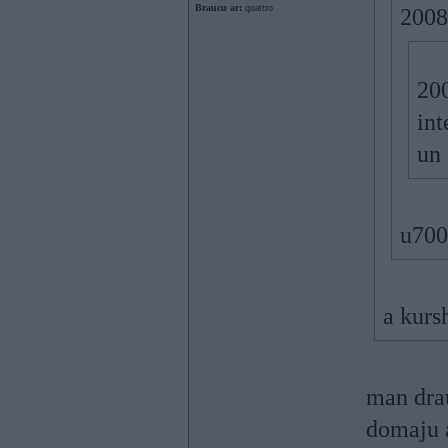
Braucu ar:
quattro
2008
200
int
un 
u700
a kurs
man dra
domaju a