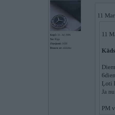
11 Mar
11 Ma
Kopš:
23. Jul 2006
No:
Rīga
Ziņojumi:
1639
Braucu ar:
esinieku
Kāds
Diem
6dien
Ļoti 
Ja nu
PM v