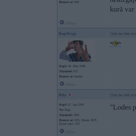
Braucu ar:
848
kurā var
Offline
BugiWugi
08. Dec 2009, 18:
Kopš:
30. May 2008
Ziņojumi:
912
Braucu ar:
bembu
Offline
Rihy
08. Dec 2009, 18:
Kopš:
07. Apr 2005
"Lodes p
No:
Rīga
Ziņojumi:
2601
Braucu ar:
G05, Macan, R9T,
Escort mk2, STI
Offline