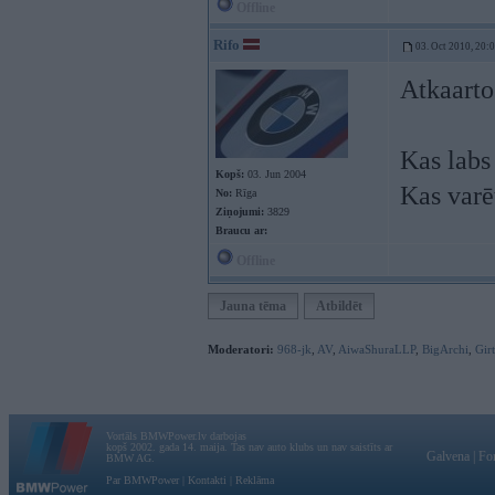
Offline
Rifo
03. Oct 2010, 20:
Atkaarto
Kas labs
Kopš:
03. Jun 2004
Kas varē
No:
Rīga
Ziņojumi:
3829
Braucu ar:
Offline
Jauna tēma
Atbildēt
Moderatori:
968-jk
,
AV
,
AiwaShuraLLP
,
BigArchi
,
Gir
Vortāls BMWPower.lv darbojas
kopš 2002. gada 14. maija. Tas nav auto klubs un nav saistīts ar
Galvena
|
Fo
BMW AG.
Par BMWPower
|
Kontakti
|
Reklāma