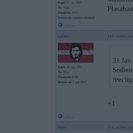
Kopš:
07. Jul 2007
Plasahaa
No:
Rīga
Ziņojumi:
1973
Braucu ar:
nopietnu attieksmi.
Offline
walder
31. Jan 2010, 23:0
31 Jan 
Kopš:
18. Apr 2007
Sodien
No:
Rīga
Ziņojumi:
8700
reecii
Braucu ar:
7 seat MPV
+1
Offline
elinee
31. Jan 2010, 23:3