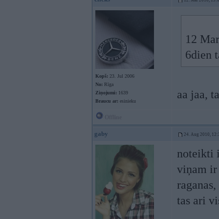
12. Mar 2010, 19:
12 Mar
6dien t
Kopš:
23. Jul 2006
No:
Rīga
aa jaa, t
Ziņojumi:
1639
Braucu ar:
esinieku
Offline
gaby
24. Aug 2010, 12:
noteikti
viņam ir 
raganas,
tas ari v