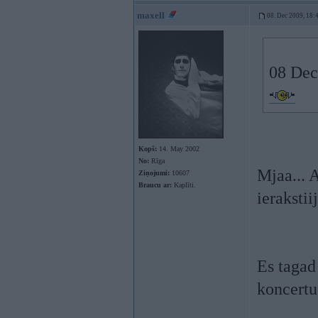
maxell
08. Dec 2009, 18:
08 Dec
Kopš:
14. May 2002
No:
Rīga
Mjaa... 
Ziņojumi:
10607
Braucu ar:
Kaplīti.
ierakstii
Es tagad
koncertu