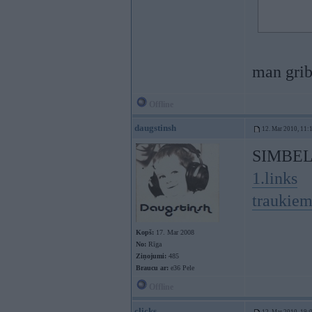
man griba
Offline
daugstinsh
12. Mar 2010, 11:
SIMBEL
1.links
traukiem
Kopš:
17. Mar 2008
No:
Rīga
Ziņojumi:
485
Braucu ar:
e36 Pele
Offline
clicks