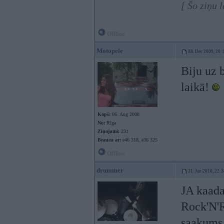
[ Šo ziņu 
Offline
Motopele
08. Dec 2009, 20:
Biju uz 
laikā!
Kopš:
06. Aug 2008
No:
Rīga
Ziņojumi:
231
Braucu ar:
e46 318, e36 325
Offline
drummer
31. Jan 2010, 22:3
JA kaada
Rock'N'R
saakums 