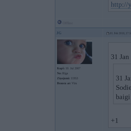
http:/
Offline
JG
01. Feb 2010, 17:
31 Jan 
Kopš:
10. Jul 2007
No:
Rīga
31 Ja
Ziņojumi:
11953
Braucu ar:
Vīru
Sodi
baigi
+1