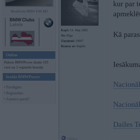
kur par 
Modificēti BMW E46 M3
apmeklēt
Kopš:
14. May 2002
Kā paras
No:
Rīga
Ziņojumi:
10607
Braucu ar:
Kaplīti.
Online
Pašreiz BMWPower skatās 103
Iesākum
viesi un 2 reģistrēti lietotāji.
Ienākt BMWPower
Nacionāl
• Pieslēgties
• Reģistrēties
• Aizmirsi paroli?
Nacionāl
Dailes Te
Offline