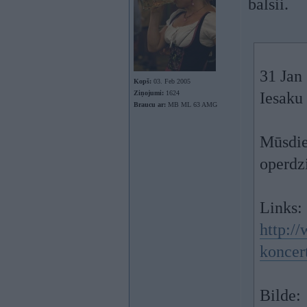
balsii.
31 Jan
Kopš:
03. Feb 2005
Ziņojumi:
1624
Iesaku
Braucu ar:
MB ML 63 AMG
Mūsdien
operdz
Links:
http://
koncert
Bilde: