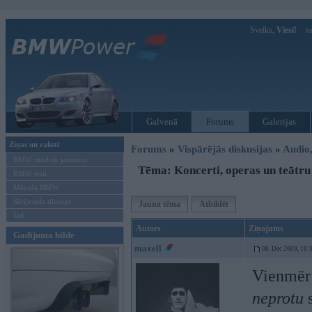
Sveiks,
Viesi!
Ie
Galvenā
Forums
Galerijas
Ziņas un raksti
Forums
»
Vispārējās diskusijas
»
Audio,
BMW modeļu jaunumi
Tēma: Koncerti, operas un teātru
BMW testi
Mēneša BMW
Sērijveida tūnings
Jauna tēma
Atbildēt
Vel...
Autors
Ziņojums
Gadījuma bilde
maxell
08. Dec 2009, 18:
Vienmēr 
neprotu
s