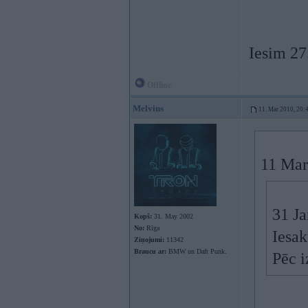
Iesim 2
Offline
Melvins
11. Mar 2010, 20:
11 Mar
31 Ja
Kopš:
31. May 2002
No:
Rīga
Iesak
Ziņojumi:
11342
Braucu ar:
BMW un Daft Punk.
Pēc i