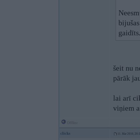
Neesmu 
bijušas
gaidīts
šeit nu n
pārāk ja
lai arī c
viņiem a
Offline
clicks
11. Mar 2010, 20: