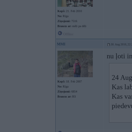
Kopš:
21. Feb 2010
No:
Rīga
Ziņojumi:
7516
Braucu ar:
mēli pa dēli
Offline
MMI
30. Aug 2010, 22:
nu ļoti i
24 Aug
Kopš:
18. Feb 2007
Kas la
No:
Rīga
Ziņojumi:
6854
Kas va
Braucu ar:
RS
piedev