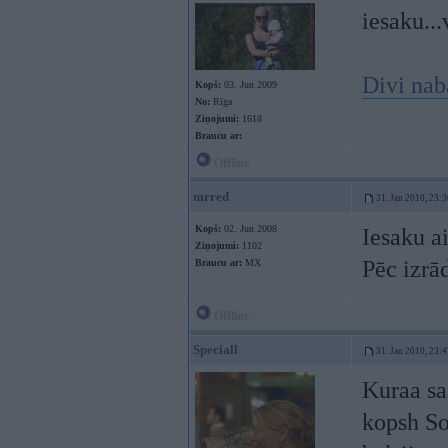
iesaku...
Divi nab
Kopš:
03. Jun 2009
No:
Rīga
Ziņojumi:
1618
Braucu ar:
Offline
mrred
31. Jan 2010, 23:3
Kopš:
02. Jun 2008
Iesaku a
Ziņojumi:
1102
Pēc izrā
Braucu ar:
MX
Offline
Speciall
31. Jan 2010, 23:4
Kuraa sa
kopsh So