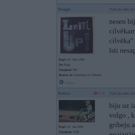
Brugjis
08. Dec 2009, 18:
nesen bij
cilvēkam'
cilvēka''
īsti nesa
Kopš:
04. May 2009
No:
Rīga
Ziņojumi:
902
Braucu ar:
Smukumu no Tukuma
Offline
Rollers
08. Dec 2009, 18:
biju uz 
volgo , k
gribeju 
Kopš:
02. Jan 2008
Ziņojumi:
1338
neaizgāj