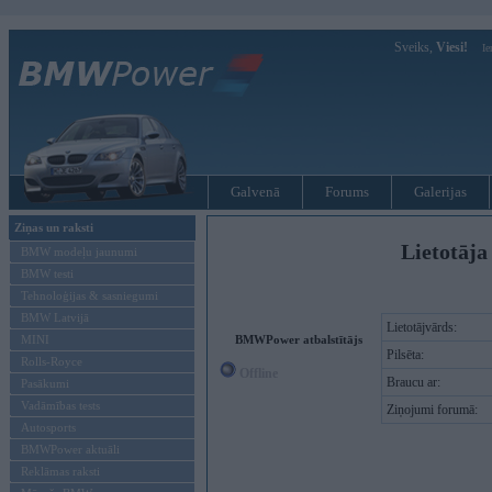
Sveiks,
Viesi!
Ie
Galvenā
Forums
Galerijas
Ziņas un raksti
Lietotāja
BMW modeļu jaunumi
BMW testi
Tehnoloģijas & sasniegumi
BMW Latvijā
Lietotājvārds:
MINI
BMWPower atbalstītājs
Pilsēta:
Rolls-Royce
Offline
Braucu ar:
Pasākumi
Vadāmības tests
Ziņojumi forumā:
Autosports
BMWPower aktuāli
Reklāmas raksti