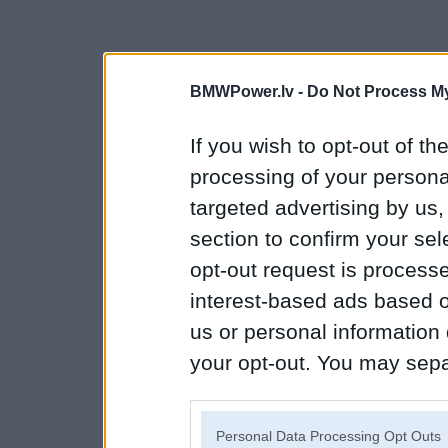
BMWPower.lv -
Do Not Process My
If you wish to opt-out of the
processing of your personal
targeted advertising by us
section to confirm your sel
opt-out request is proces
interest-based ads based o
us or personal information d
your opt-out. You may separ
disclosure of your personal
IAB’s list of downstream pa
Personal Data Processing Opt Outs