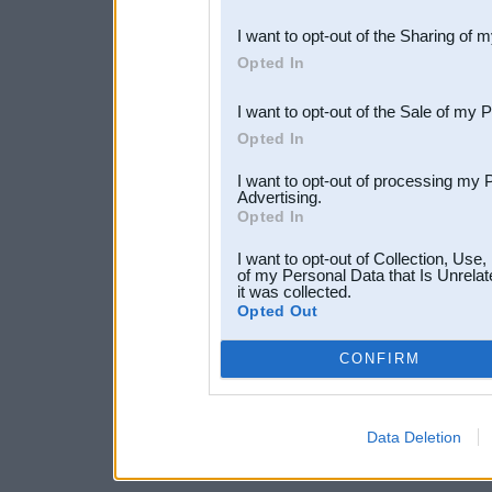
also be disclosed by us to 
I want to opt-out of the Sharing of 
Downstream Participants
th
Opted In
third parties.
I want to opt-out of the Sale of my 
Opted In
I want to opt-out of processing my 
Advertising.
Opted In
I want to opt-out of Collection, Use
of my Personal Data that Is Unrelat
it was collected.
Opted Out
CONFIRM
Data Deletion