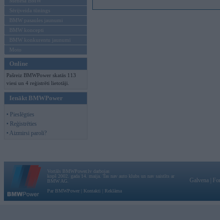
Mēneša BMW
Sērijveida tūnings
BMW pasaules jaunumi
BMW koncepti
BMW konkurentu jaunumi
Moto
Online
Pašreiz BMWPower skatās 113
viesi un 4 reģistrēti lietotāji.
Ienākt BMWPower
• Pieslēgties
• Reģistrēties
• Aizmirsi paroli?
Vortāls BMWPower.lv darbojas
kopš 2002. gada 14. maija. Tas nav auto klubs un nav saistīts ar
Galvena
|
Fo
BMW AG.
Par BMWPower
|
Kontakti
|
Reklāma