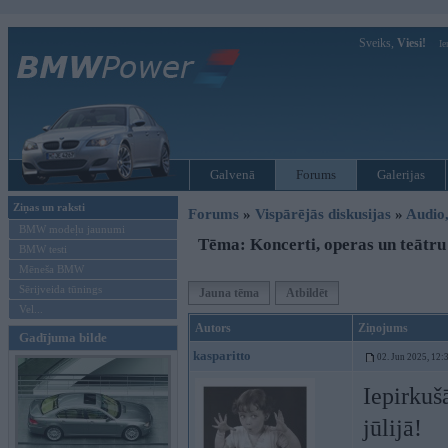
Sveiks,
Viesi!
Ie
Galvenā
Forums
Galerijas
Ziņas un raksti
Forums
»
Vispārējās diskusijas
»
Audio,
BMW modeļu jaunumi
Tēma: Koncerti, operas un teātru
BMW testi
Mēneša BMW
Sērijveida tūnings
Jauna tēma
Atbildēt
Vel...
Autors
Ziņojums
Gadījuma bilde
kasparitto
02. Jun 2025, 12:
Iepirkuš
jūlijā!