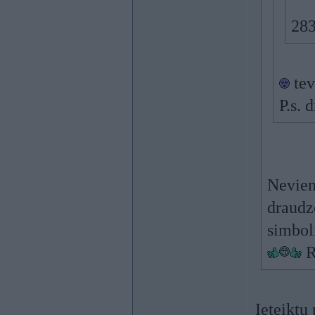
28
tev
P.s. 
Nevien
draudze
simboli
R
Ieteiktu