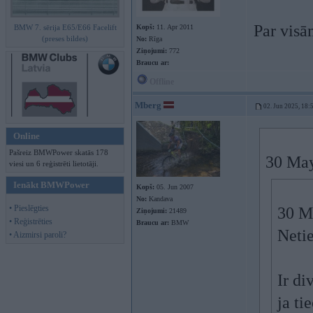
Par visā
BMW 7. sērija E65/E66 Facelift
Kopš:
11. Apr 2011
(preses bildes)
No:
Rīga
Ziņojumi:
772
Braucu ar:
Offline
Mberg
02. Jun 2025, 18:
Online
Pašreiz BMWPower skatās 178
30 May
viesi un 6 reģistrēti lietotāji.
Ienākt BMWPower
Kopš:
05. Jun 2007
No:
Kandava
• Pieslēgties
30 M
Ziņojumi:
21489
• Reģistrēties
Braucu ar:
BMW
Netie
• Aizmirsi paroli?
Ir di
ja ti