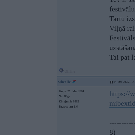
festivālu
Tartu iz
Viļņā ra
Festivāls
uzstāšan
Tai pat 
Offline
wheelie
04. Dec 2025, 16:
Kopš:
21. Mar 2004
https:/
No:
Rīga
mibexti
Ziņojumi:
6862
Braucu ar:
1.6
----------
8)