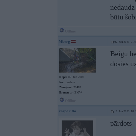
nedaudz 
būtu šob
Offline
Mberg
02. Jun 2025, 21:
Beigu be
dosies u
Kopš:
05. Jun 2007
No:
Kandava
Ziņojumi:
21489
Braucu ar:
BMW
Offline
kasparitto
11. Jun 2025, 18:
pārdots