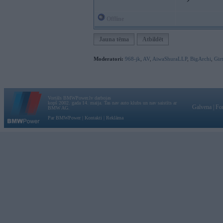
Offline
Jauna tēma
Atbildēt
Moderatori:
968-jk
,
AV
,
AiwaShuraLLP
,
BigArchi
,
Gir
Vortāls BMWPower.lv darbojas
kopš 2002. gada 14. maija. Tas nav auto klubs un nav saistīts ar
Galvena
|
Fo
BMW AG.
Par BMWPower
|
Kontakti
|
Reklāma