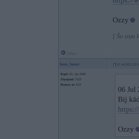
https:/
Ozzy
[ Šo ziņu 
Offline
bum_bumz
22. Jul 2025, 22:
Kopš:
05. Jan 2006
Ziņojumi:
7629
Braucu ar:
E34
06 Jul
Bij kād
https
Ozzy