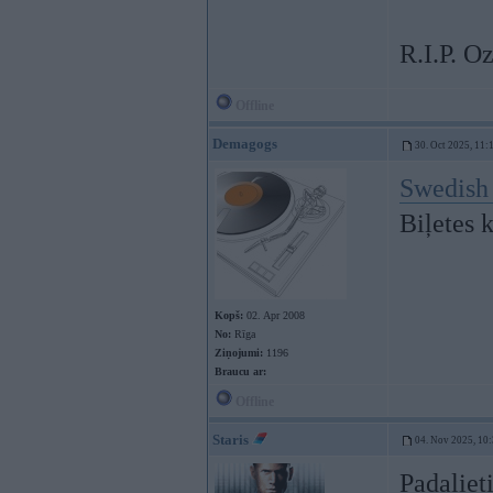
R.I.P. O
Offline
Demagogs
30. Oct 2025, 11:
Swedish 
Biļetes 
Kopš:
02. Apr 2008
No:
Rīga
Ziņojumi:
1196
Braucu ar:
Offline
Staris
04. Nov 2025, 10
Padaliet