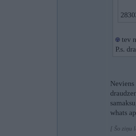
2830
tev n
P.s. dr
Neviens 
draudzen
samaksu,
whats ap
[ Šo ziņu 