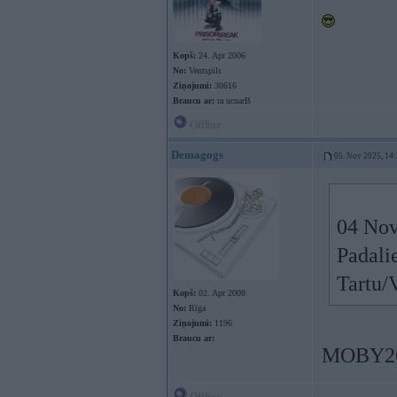
Kopš:
24. Apr 2006
No:
Ventspils
Ziņojumi:
30616
Braucu ar:
ra ucuarB
Offline
Demagogs
05. Nov 2025, 14
04 Nov
Padali
Tartu/
Kopš:
02. Apr 2008
No:
Rīga
Ziņojumi:
1196
Braucu ar:
MOBY2