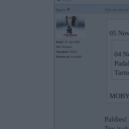
Offline
Staris
05. Nov 2025, 14
05 Nov
Kopš:
24. Apr 2006
No:
Ventspils
Ziņojumi:
30616
04 N
Braucu ar:
ra ucuarB
Pada
Tart
MOBY
Paldies!
Tev ir sk