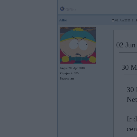
Offline
Athe
02. Jun 2025, 21:
02 Jun
30 M
Kopš:
20. Apr 2018
Ziņojumi:
205
Braucu ar:
30 
Net
Ir 
cen