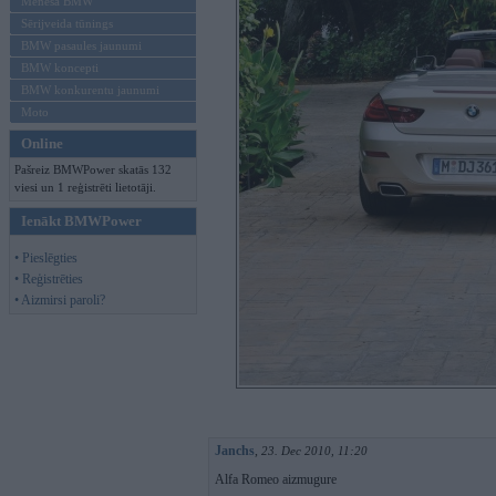
Mēneša BMW
Sērijveida tūnings
BMW pasaules jaunumi
BMW koncepti
BMW konkurentu jaunumi
Moto
Online
Pašreiz BMWPower skatās 132
viesi un 1 reģistrēti lietotāji.
Ienākt BMWPower
• Pieslēgties
• Reģistrēties
• Aizmirsi paroli?
Janchs
,
23. Dec 2010, 11:20
Alfa Romeo aizmugure