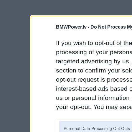
BMWPower.lv -
Do Not Process My
If you wish to opt-out of the
processing of your personal
targeted advertising by us
section to confirm your sel
opt-out request is proces
interest-based ads based o
us or personal information d
your opt-out. You may separ
disclosure of your personal
IAB’s list of downstream pa
Personal Data Processing Opt Outs