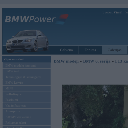
Sveiks,
Viesi!
Ie
Galvenā
Forums
Galerijas
Ziņas un raksti
BMW modeļi
»
BMW 6. sērija
»
F13 ka
BMW modeļu jaunumi
BMW testi
Tehnoloģijas & sasniegumi
BMW Latvijā
MINI
Rolls-Royce
Pasākumi
Vadāmības tests
Autosports
BMWPower aktuāli
Reklāmas raksti