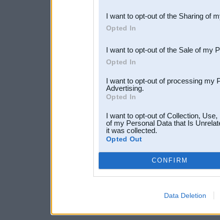
also be disclosed by us to 
I want to opt-out of the Sharing of 
Downstream Participants
th
Opted In
third parties.
I want to opt-out of the Sale of my 
Opted In
I want to opt-out of processing my 
Advertising.
Opted In
I want to opt-out of Collection, Use
of my Personal Data that Is Unrelat
it was collected.
Opted Out
CONFIRM
Data Deletion