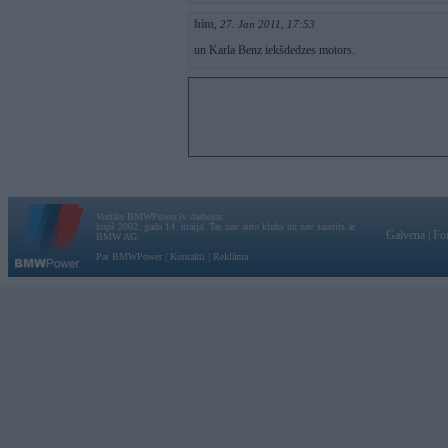
him
,
27. Jan 2011, 17:53
un Karla Benz iekšdedzes motors.
Vortāls BMWPower.lv darbojas
kopš 2002. gada 14. maija. Tas nav auto klubs un nav saistīts ar
Galvena
|
Fo
BMW AG.
Par BMWPower
|
Kontakti
|
Reklāma