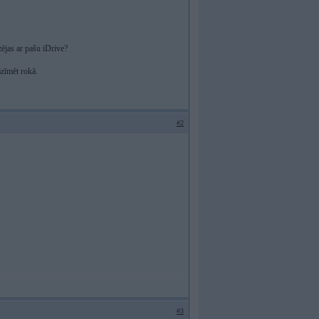
zējas ar pašu iDrive?
azīmēt rokā.
#2
#3