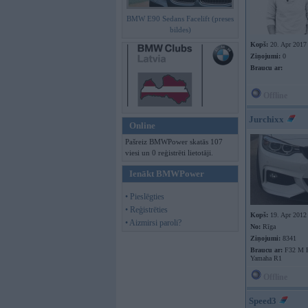
BMW E90 Sedans Facelift (preses
bildes)
Kopš:
20. Apr 2017
Ziņojumi:
0
Braucu ar:
Offline
Jurchixx
Online
Pašreiz BMWPower skatās 107
viesi un 0 reģistrēti lietotāji.
Ienākt BMWPower
• Pieslēgties
• Reģistrēties
Kopš:
19. Apr 2012
• Aizmirsi paroli?
No:
Rīga
Ziņojumi:
8341
Braucu ar:
F32 M P
Yamaha R1
Offline
Speed3