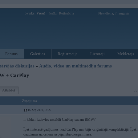
Sveiks,
Viesi!
|
Piektdiena, 7. augusts
Ienākt
Reģistrācija
Forums
Galerijas
Reģistrācija
Lietotāji
Meklētājs
pārējās diskusijas
»
Audio, video un multimēdiju forums
W + CarPlay
Atbildēt
55
Ziņojums
16. Sep 2019, 18:27
Ir kādam izdevies uzstādīt CarPlay savam BMW?
Īpaši interesē gadījumos, kad CarPlay nav bijis oriģinālajā komplektācijā. Īpaš
daudzuma uz ceļiem iespējamība diezgan maza.