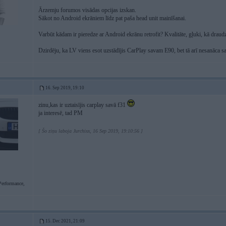
Ārzemju forumos visādas opcijas izskan.
Sākot no Android ekrāniem līdz pat paša head unit mainīšanai.
Varbūt kādam ir pieredze ar Android ekrānu retrofit? Kvalitāte, gļuki, kā draud
Dzirdēju, ka LV viens esot uzstādījis CarPlay savam E90, bet tā arī nesanāca s
16. Sep 2019, 19:10
zinu,kas ir uztaisījis carplay savā f31
ja interesē, tad PM
[ Šo ziņu laboja Jurchixx, 16 Sep 2019, 19:10:56 ]
erformance,
15. Dec 2021, 21:09