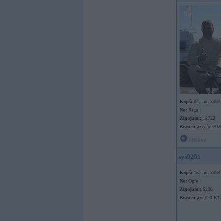
Kopš:
04. Jun 2002
No:
Rīga
Ziņojumi:
12722
Braucu ar:
a/m B
Offline
sys9291
Kopš:
13. Jun 2003
No:
Ogre
Ziņojumi:
5238
Braucu ar:
F20 R1