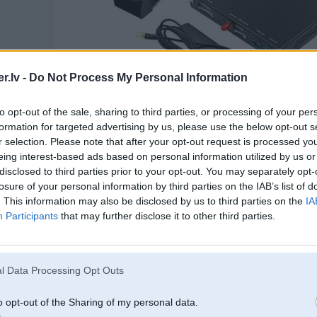
.lv -
Do Not Process My Personal Information
to opt-out of the sale, sharing to third parties, or processing of your per
formation for targeted advertising by us, please use the below opt-out s
r selection. Please note that after your opt-out request is processed y
eing interest-based ads based on personal information utilized by us or
disclosed to third parties prior to your opt-out. You may separately opt-
Spied uz bildes, lai redzētu pilnā izmērā (750x792)
losure of your personal information by third parties on the IAB’s list of
. This information may also be disclosed by us to third parties on the
IA
Participants
that may further disclose it to other third parties.
16. Dec 2021, 06:22
l Data Processing Opt Outs
15 Dec 2021, 21:31:35
@sys9291
rakstīja:
o opt-out of the Sharing of my personal data.