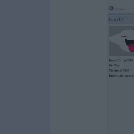
Offline
JankyLV
Kopš:
23. Jul 2014
No:
Rīga
Ziņojumi:
3218
Braucu ar:
imperial