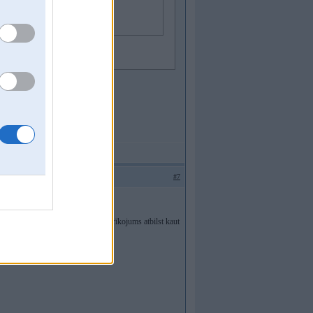
ciešams no EVO? Kas stāv pašreiz?
#7
tiecīgu samaksu ja multimēdijas aprīkojums atbilst kaut