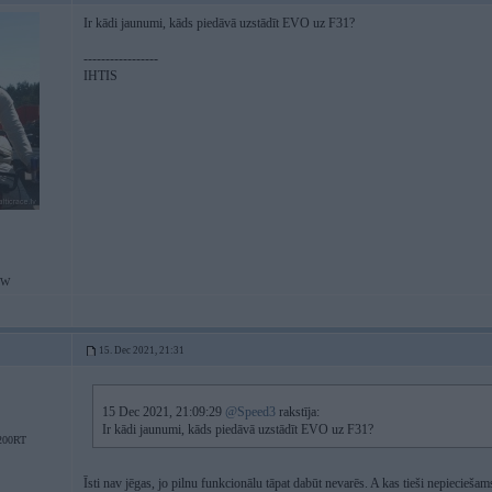
Ir kādi jaunumi, kāds piedāvā uzstādīt EVO uz F31?
-----------------
IHTIS
MW
15. Dec 2021, 21:31
15 Dec 2021, 21:09:29
@Speed3
rakstīja:
Ir kādi jaunumi, kāds piedāvā uzstādīt EVO uz F31?
200RT
Īsti nav jēgas, jo pilnu funkcionālu tāpat dabūt nevarēs. A kas tieši nepiecieš