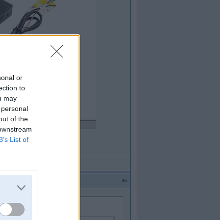
sonal or
ection to
ou may
 personal
out of the
 downstream
B’s List of
#6