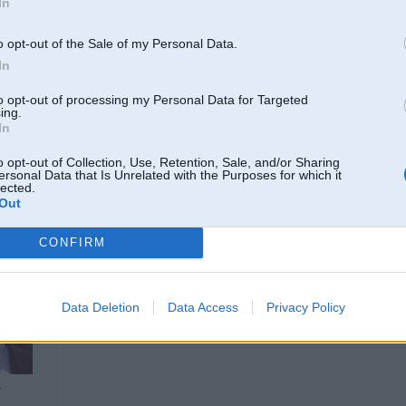
In
15 Dec 2021, 21:09:29
@Speed3
rakstīja:
Ir kādi jaunumi, kāds piedāvā uzstādīt EVO uz F31?
o opt-out of the Sale of my Personal Data.
In
Īsti nav jēgas, jo pilnu funkcionālu tāpat dabūt nevarēs. A kas tieši nepie
to opt-out of processing my Personal Data for Targeted
ing.
NBT-C12341I
In
-----------------
o opt-out of Collection, Use, Retention, Sale, and/or Sharing
IHTIS
MW
ersonal Data that Is Unrelated with the Purposes for which it
lected.
Out
16. Dec 2021, 10:44
CONFIRM
Dīlerim nav retrofit kits vai aktivizēšanas pakalpojums?
No VW zinu, ka pat vecajiem ~2016 gada folkšiem dīlerī to var aktivizēt par at
kādam prasībām.
Data Deletion
Data Access
Privacy Policy
4