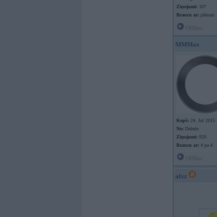
Ziņojumi:
107
Braucu ar:
plēsoni
Offline
MMMax
Kopš:
24. Jul 2015
No:
Dobele
Ziņojumi:
920
Braucu ar:
4 pa 4
Offline
alxz