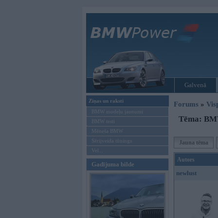
Galvenā
Ziņas un raksti
Forums
»
Vis
BMW modeļu jaunumi
Tēma: BM
BMW testi
Mēneša BMW
Sērijveida tūnings
Jauna tēma
Vel...
Autors
Gadījuma bilde
newlust