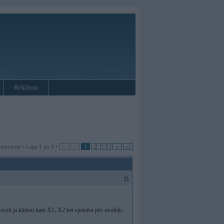
Reklāma
 ziņojumi • Lapa 1 no 3 •
|«
«
1
2
3
»
»|
#1
i izcili ja kādam kam X1, X2 bet spriežot pēc modeļu