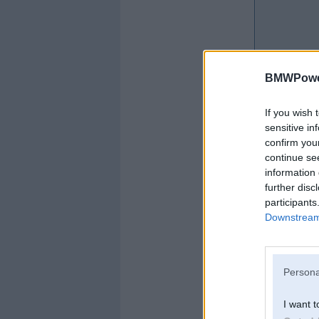
BMWPower
If you wish 
sensitive in
confirm you
continue se
information 
further disc
participants
Downstream 
Offline
Speed3
Persona
I want t