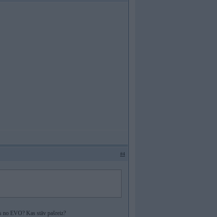
#4
ams no EVO? Kas stāv pašreiz?