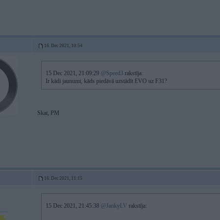
16. Dec 2021, 10:54
15 Dec 2021, 21:09:29
@Speed3
rakstīja:
Ir kādi jaunumi, kāds piedāvā uzstādīt EVO uz F31?
Skat, PM
16. Dec 2021, 11:15
15 Dec 2021, 21:45:38
@JankyLV
rakstīja: