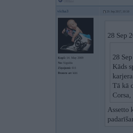
Offline
vicha3
29. Sep 2017, 10:50
28 Sep 2
28 Sep
Kopš:
14. May 2009
No:
Sigulda
Kāds sp
Ziņojumi:
611
Braucu ar:
kūti
karjer
Tā kā 
Corsa, 
Assetto k
padarīša