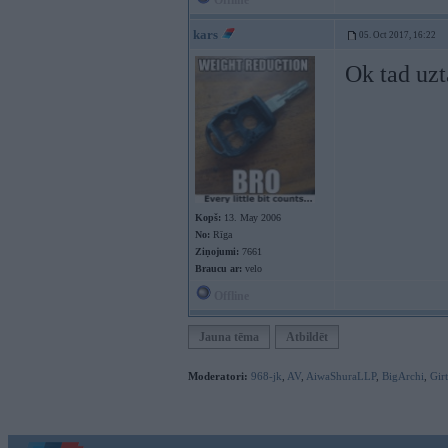
Offline
kars
05. Oct 2017, 16:22
Ok tad uzt
Kopš:
13. May 2006
No:
Rīga
Ziņojumi:
7661
Braucu ar:
velo
Offline
Jauna tēma
Atbildēt
Moderatori:
968-jk
,
AV
,
AiwaShuraLLP
,
BigArchi
,
Gir