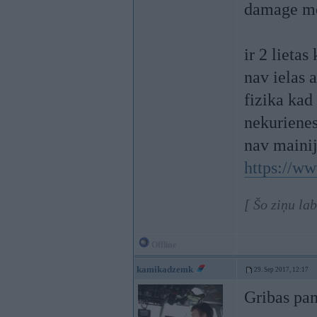
damage mo
ir 2 lietas
nav ielas a
fizika kad
nekurienes
nav mainij
https://w
[ Šo ziņu la
Offline
kamikadzemk
29. Sep 2017, 12:17
Gribas pam