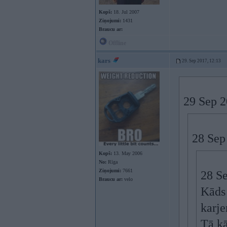
Kopš:
18. Jul 2007
Ziņojumi:
1431
Braucu ar:
Offline
kars
29. Sep 2017, 12:13
29 Sep 2
28 Sep
Kopš:
13. May 2006
No:
Rīga
Ziņojumi:
7661
28 S
Braucu ar:
velo
Kāds 
karj
Tā kā