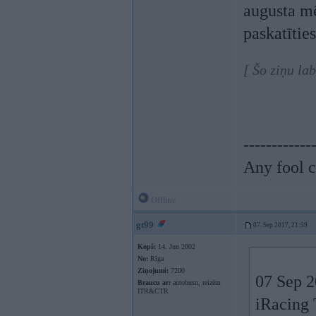
augusta mē
paskatītie
[ Šo ziņu la
------------
Any fool c
Offline
gt99
07. Sep 2017, 21:59
Kopš:
14. Jun 2002
No:
Rīga
Ziņojumi:
7200
07 Sep 2
Braucu ar:
autobusu, reizēm
ITR&CTR
iRacing 