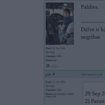
Paldies.
------------
Dzīve ir kā
negribas
Kopš:
18. Apr 2006
No:
Rīga
Ziņojumi:
3436
Braucu ar:
Offline
gt99
29. Sep 2017, 21:39
Kopš:
14. Jun 2002
No:
Rīga
Ziņojumi:
7200
29 Sep 2
Braucu ar:
autobusu, reizēm
ITR&CTR
2) Paras