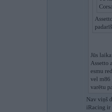
Corsa
Assetto
padarī
Jūs laik
Assetto 
esmu red
vel m86 
varētu p
Nav viņš dā
iRacing ir