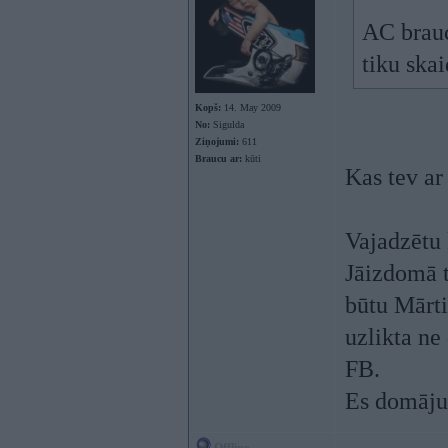
AC brauc
tiku skai
Kopš:
14. May 2009
No:
Sigulda
Ziņojumi:
611
Braucu ar:
kūti
Kas tev ar 
Vajadzētu 
Jāizdomā t
būtu Mārti
uzlikta ne
FB.
Es domāju 