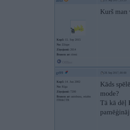
alxz
21. Sep 2017, 23:23
Kurš man v
Kopš:
15. Sep 2015
No:
Zilupe
Ziņojumi:
2614
Braucu ar:
riteni
Offline
gt99
28. Sep 2017, 00:00
Kopš:
14. Jun 2002
Kāds spēlē
No:
Rīga
mode?
Ziņojumi:
7200
Braucu ar:
autobusu, reizēm
ITR&CTR
Tā kā dēļ 
pamēģināju