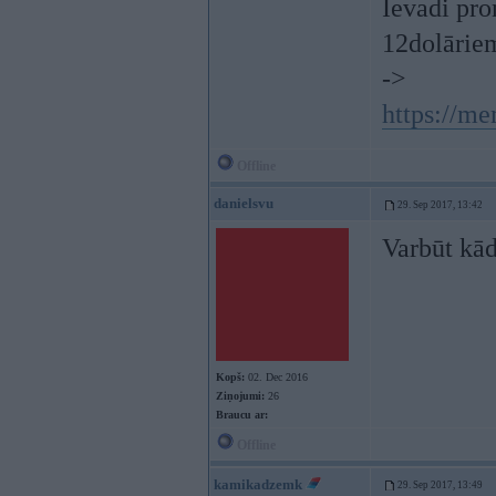
Ievadi pr
12dolārie
->
https://m
Offline
danielsvu
29. Sep 2017, 13:42
Varbūt kād
Kopš:
02. Dec 2016
Ziņojumi:
26
Braucu ar:
Offline
kamikadzemk
29. Sep 2017, 13:49