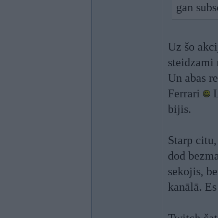
gan subs
Uz šo akci
steidzami
Un abas re
Ferrari
L
bijis.
Starp citu
dod bezma
sekojis, b
kanālā. Es