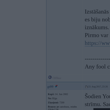
Izstāšanās 
es biju no
iznākums.
Pirmo var 
https://w
------------
Any fool c
Offline
gt99
23. Aug 2017, 23:26
Kopš:
14. Jun 2002
Šodien You
No:
Rīga
strīmu. Sa
Ziņojumi:
7200
Braucu ar:
autobusu, reizēm
ITR&CTR