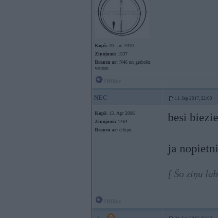
Kopš:
20. Jul 2010
Ziņojumi:
1537
Braucu ar:
N46 un grabošu
vanosu
Offline
NEC
11. Sep 2017, 22:09
Kopš:
13. Apr 2006
besi biezi
Ziņojumi:
1464
Braucu ar:
cibiņu
ja nopietn
[ Šo ziņu la
Offline