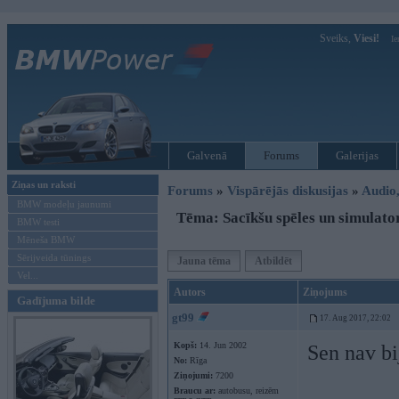
Sveiks,
Viesi!
Ie
Galvenā
Forums
Galerijas
Ziņas un raksti
Forums
»
Vispārējās diskusijas
»
Audio,
BMW modeļu jaunumi
Tēma: Sacīkšu spēles un simulatori
BMW testi
Mēneša BMW
Sērijveida tūnings
Jauna tēma
Atbildēt
Vel...
Autors
Ziņojums
Gadījuma bilde
gt99
17. Aug 2017, 22:02
Kopš:
14. Jun 2002
Sen nav bi
No:
Rīga
Ziņojumi:
7200
Braucu ar:
autobusu, reizēm