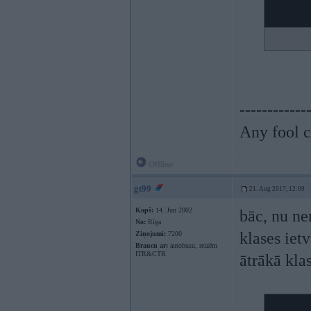
------------
Any fool c
Offline
gt99
21. Aug 2017, 12:09
Kopš:
14. Jun 2002
bāc, nu ne
No:
Rīga
klases iet
Ziņojumi:
7200
Braucu ar:
autobusu, reizēm
ITR&CTR
ātrākā klas