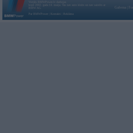
Vortāls BMWPower.lv darbojas
kopš 2002. gada 14. maija. Tas nav auto klubs un nav saistīts ar
Galvena
|
Fo
BMW AG.
Par BMWPower
|
Kontakti
|
Reklāma