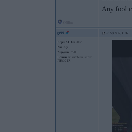
Any fool c
Offline
gt99
07. Sep 2017, 11:02
Kopš:
14. Jun 2002
No:
Rīga
Ziņojumi:
7200
Braucu ar:
autobusu, reizēm
ITR&CTR