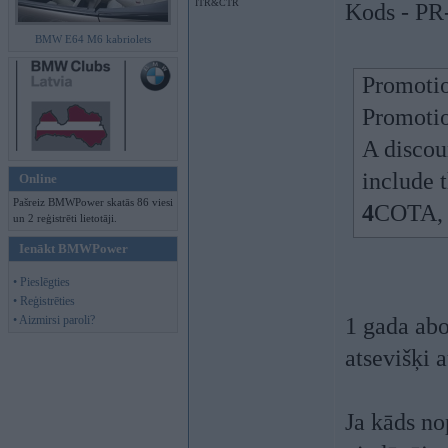
ITR&CTR
Kods - 
BMW E64 M6 kabriolets
Promotio
Promotio
A discou
include 
Online
Pašreiz BMWPower skatās 86 viesi
4
COTA,
un 2 reģistrēti lietotāji.
Ienākt BMWPower
• Pieslēgties
• Reģistrēties
• Aizmirsi paroli?
1 gada abo
atsevišķi 
Ja kāds no