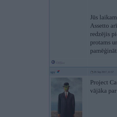
Jūs laikam
Assetto ar
redzējis p
protams un
pamēģināt
Offline
spy
29. Sep 2017, 11:57
Project Ca
vājāka par