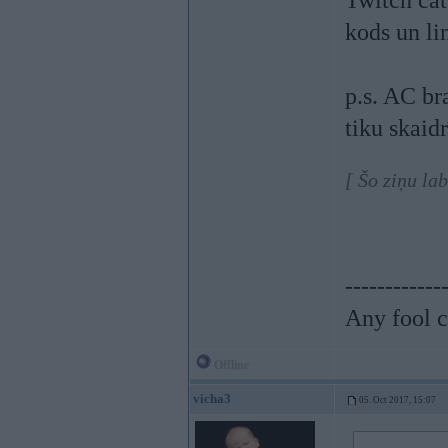
Twitch čat
kods un li
p.s. AC br
tiku skaid
[ Šo ziņu la
------------
Any fool c
Offline
vicha3
05. Oct 2017, 15:07