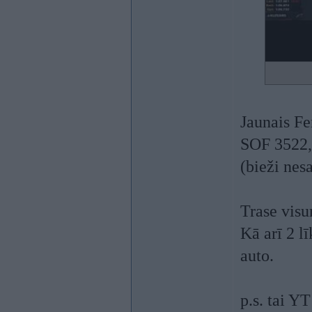
Jaunais Fe
SOF 3522, 
(bieži nesa
Trase visu
Kā arī 2 l
auto.
p.s. tai Y