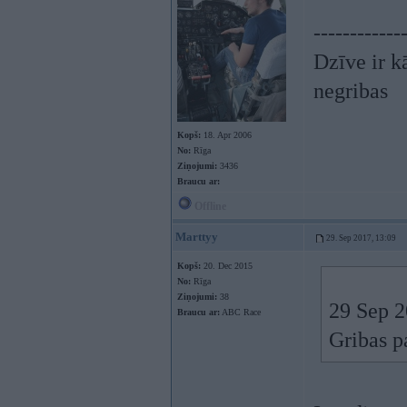
------------
Dzīve ir kā
negribas
Kopš:
18. Apr 2006
No:
Rīga
Ziņojumi:
3436
Braucu ar:
Offline
Marttyy
29. Sep 2017, 13:09
Kopš:
20. Dec 2015
No:
Rīga
Ziņojumi:
38
29 Sep 2
Braucu ar:
ABC Race
Gribas p