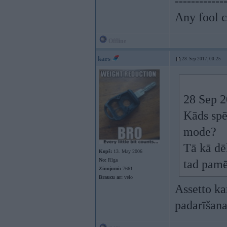
------------
Any fool c
Offline
kars
28. Sep 2017, 00:25
28 Sep 2
Kāds spēl
mode?
Tā kā dē
Kopš:
13. May 2006
No:
Rīga
tad pamēģ
Ziņojumi:
7661
Braucu ar:
velo
Assetto ka
padarīšana