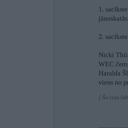
1. sacīkst
jānoskatās
2. sacīkste
Nicki Thi
WEC čempi
Haralda Š
viens no p
[ Šo ziņu la
------------