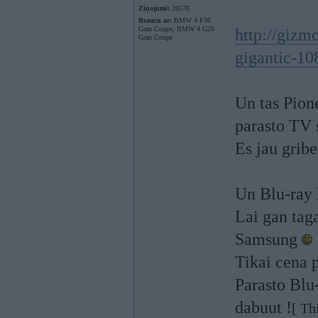
Ziņojumi:
20578
Braucu ar:
BMW 4 F36
Gran Coupe, BMW 4 G26
http://gizm
Gran Coupe
gigantic-10
Un tas Pione
parasto TV 
Es jau gribe
Un Blu-ray 
Lai gan taga
Samsung
Tikai cena 
Parasto Blu
dabuut !
[ Th