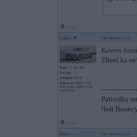
Offline
Tune-L
04. Mar 2007, 19:04
Krievu forum
Zheel ka nev
Kopš:
12. Jun 2002
No:
Rīga
Ziņojumi:
20578
Braucu ar:
BMW 4 F36
Gran Coupe, BMW 4 G26
--------------
Gran Coupe
Patiesība mū
Чей Венес
Offline
Andris
04. Mar 2007, 19:06