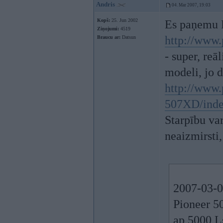
Andris
04. Mar 2007, 19:03
Kopš:
25. Jun 2002
Es paņemu
Ziņojumi:
4519
http://www.
Braucu ar:
Datsun
- super, reāl
modeli, jo 
http://www.
507XD/inde
Starpību va
neaizmirsti
2007-03-0
Pioneer 50
ap 5000 L