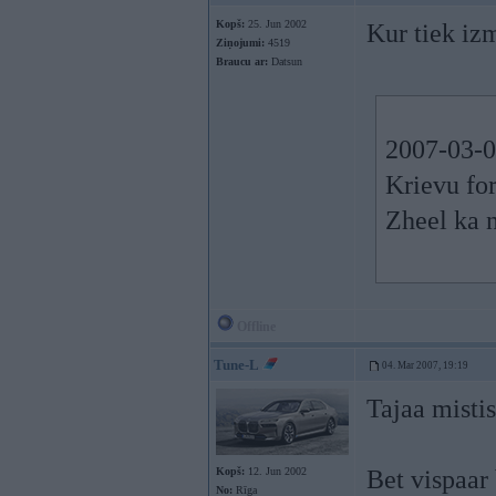
Kopš:
25. Jun 2002
Kur tiek iz
Ziņojumi:
4519
Braucu ar:
Datsun
2007-03-0
Krievu for
Zheel ka n
Offline
Tune-L
04. Mar 2007, 19:19
Tajaa misti
Kopš:
12. Jun 2002
Bet vispaar
No:
Rīga