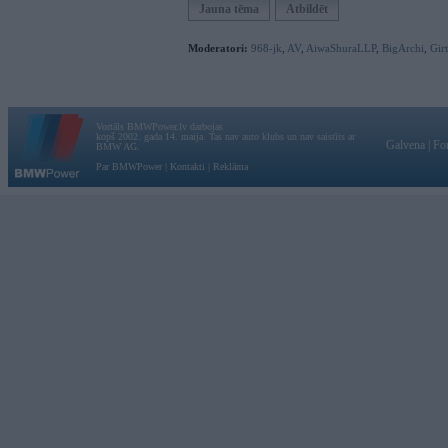
Jauna tēma
Atbildēt
Moderatori:
968-jk
,
AV
,
AiwaShuraLLP
,
BigArchi
,
Gir
Vortāls BMWPower.lv darbojas
kopš 2002. gada 14. maija. Tas nav auto klubs un nav saistīts ar
Galvena
|
Fo
BMW AG.
Par BMWPower
|
Kontakti
|
Reklāma