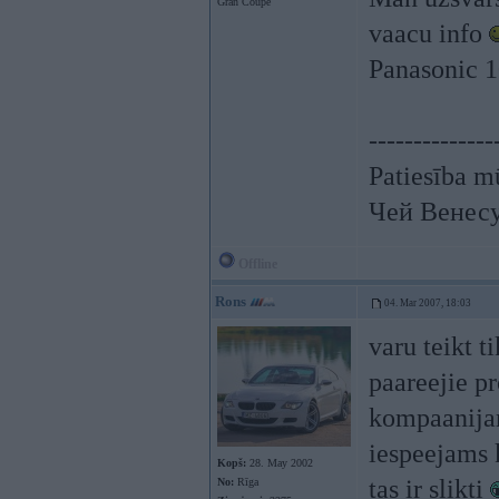
Gran Coupe
vaacu info
Panasonic 
--------------
Patiesība mū
Чей Венес
Offline
Rons
04. Mar 2007, 18:03
varu teikt 
paareejie pr
kompaanijam
iespeejams k
Kopš:
28. May 2002
tas ir slikti
No:
Rīga