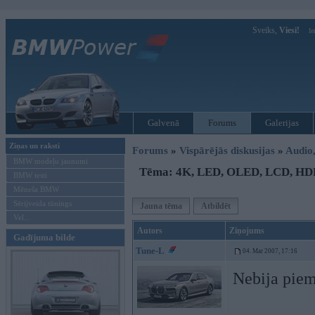
Sveiks,
Viesi!
Ie
Galvenā
Forums
Galerijas
Ziņas un raksti
Forums
»
Vispārējās diskusijas
»
Audio,
BMW modeļu jaunumi
Tēma: 4K, LED, OLED, LCD, HDR
BMW testi
Mēneša BMW
Sērijveida tūnings
Jauna tēma
Atbildēt
Vel...
Autors
Ziņojums
Gadījuma bilde
Tune-L
04. Mar 2007, 17:16
Nebija pieme