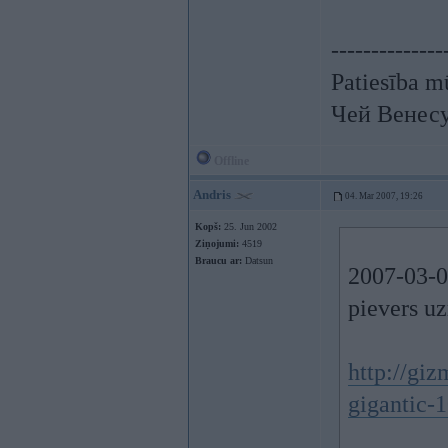
--------------
Patiesība mū
Чей Венес
Offline
Andris
04. Mar 2007, 19:26
Kopš:
25. Jun 2002
Ziņojumi:
4519
Braucu ar:
Datsun
2007-03-0
pievers u
http://gi
gigantic-