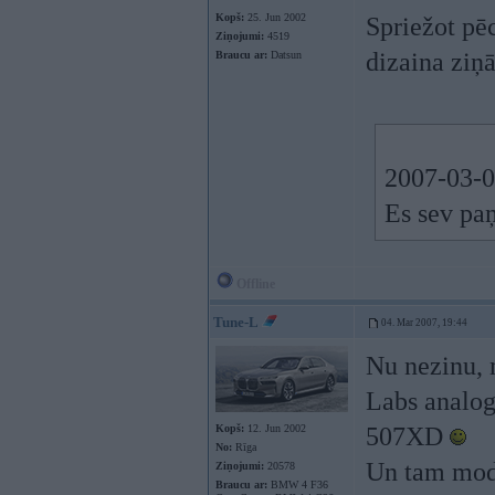
Kopš:
25. Jun 2002
Spriežot pē
Ziņojumi:
4519
dizaina ziņā
Braucu ar:
Datsun
2007-03-04
Es sev pa
Offline
Tune-L
04. Mar 2007, 19:44
Nu nezinu, 
Labs analog
Kopš:
12. Jun 2002
507XD
No:
Rīga
Un tam mode
Ziņojumi:
20578
Braucu ar:
BMW 4 F36