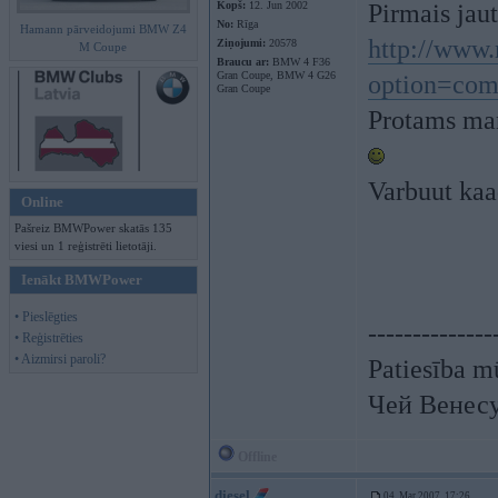
Kopš:
12. Jun 2002
Pirmais jaut
No:
Rīga
Hamann pārveidojumi BMW Z4
http://www
Ziņojumi:
20578
M Coupe
Braucu ar:
BMW 4 F36
Gran Coupe, BMW 4 G26
option=co
Gran Coupe
Protams man
Varbuut kaad
Online
Pašreiz BMWPower skatās 135
viesi un 1 reģistrēti lietotāji.
Ienākt BMWPower
• Pieslēgties
--------------
• Reģistrēties
• Aizmirsi paroli?
Patiesība mū
Чей Венес
Offline
diesel
04. Mar 2007, 17:26