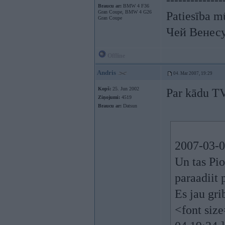
--------------
Braucu ar:
BMW 4 F36
Gran Coupe, BMW 4 G26
Patiesība mū
Gran Coupe
Чей Венес
Offline
Andris
04. Mar 2007, 19:29
Kopš:
25. Jun 2002
Par kādu TV
Ziņojumi:
4519
Braucu ar:
Datsun
2007-03-0
Un tas Pio
paraadiit
Es jau gri
<font siz