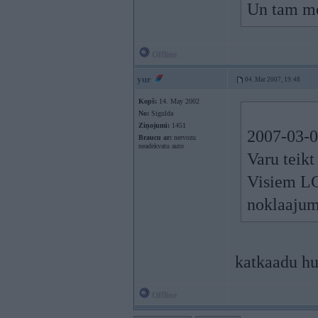
Un tam mo
Offline
yur
04. Mar 2007, 19:48
Kopš:
14. May 2002
No:
Sigulda
Ziņojumi:
1451
2007-03-0
Braucu ar:
nervozu
neadekvatu auto
Varu teikt
Visiem LC
noklaajum
katkaadu hu
Offline