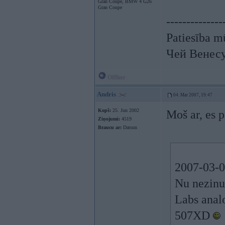
Gran Coupe, BMW 4 G26
Gran Coupe
--------------
Patiesība mū
Чей Венес
Offline
Andris
04. Mar 2007, 19:47
Kopš:
25. Jun 2002
Moš ar, es 
Ziņojumi:
4519
Braucu ar:
Datsun
2007-03-0
Nu nezinu
Labs analo
507XD