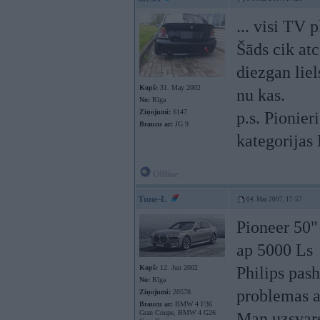
... visi TV
Šāds cik atc
diezgan liel
Kopš:
31. May 2002
nu kas.
No:
Rīga
Ziņojumi:
6147
p.s. Pionier
Braucu ar:
JG 9
kategorijas
Offline
Tune-L
04. Mar 2007, 17:57
Pioneer 50"
ap 5000 Ls
Kopš:
12. Jun 2002
Philips pas
No:
Rīga
problemas ar
Ziņojumi:
20578
Braucu ar:
BMW 4 F36
Gran Coupe, BMW 4 G26
Man uzsvars 