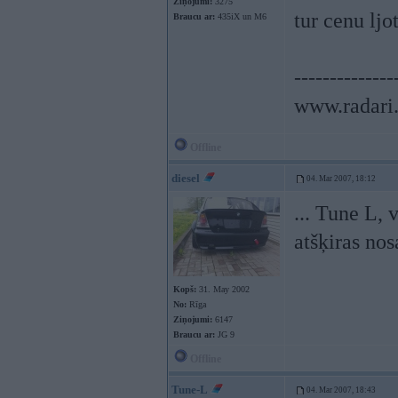
Ziņojumi:
3275
tur cenu ljo
Braucu ar:
435iX un M6
--------------
www.radari.
Offline
diesel
04. Mar 2007, 18:12
... Tune L, 
atšķiras nos
Kopš:
31. May 2002
No:
Rīga
Ziņojumi:
6147
Braucu ar:
JG 9
Offline
Tune-L
04. Mar 2007, 18:43