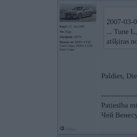
2007-03-04
Kopš:
12. Jun 2002
... Tune L
No:
Rīga
Ziņojumi:
20578
atšķiras n
Braucu ar:
BMW 4 F36
Gran Coupe, BMW 4 G26
Gran Coupe
Paldies, Di
--------------
Patiesība mū
Чей Венес
Offline