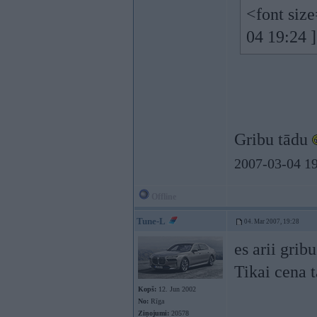
<font siz
04 19:24 
Gribu tādu
2007-03-04 19
Offline
Tune-L
04. Mar 2007, 19:28
es arii grib
Tikai cena t
Kopš:
12. Jun 2002
No:
Rīga
Ziņojumi:
20578