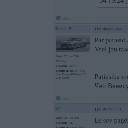
04 19:24 
Offline
Tune-L
04. Mar 2007, 19:32
Par parasto
Veel jau ta
Kopš:
12. Jun 2002
No:
Rīga
--------------
Ziņojumi:
20578
Braucu ar:
BMW 4 F36
Gran Coupe, BMW 4 G26
Patiesība mū
Gran Coupe
Чей Венес
Offline
s13
04. Mar 2007, 19:33
Kopš:
28. Feb 2006
Es sev paņē
Ziņojumi:
347
Braucu ar:
nissan 200sx