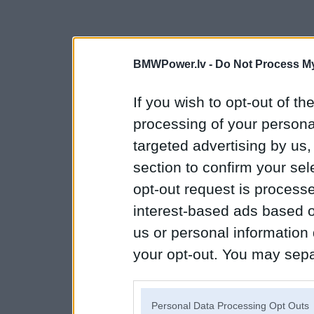
BMWPower.lv -
Do Not Process My
If you wish to opt-out of the
processing of your personal
targeted advertising by us
section to confirm your sel
opt-out request is proces
interest-based ads based o
us or personal information d
your opt-out. You may separ
disclosure of your personal
IAB’s list of downstream pa
Personal Data Processing Opt Outs