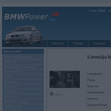
Sveiks,
Viesi!
Ie
Galvenā
Forums
Galerijas
Ziņas un raksti
Lietotāja b
BMW modeļu jaunumi
BMW testi
Tehnoloģijas & sasniegumi
BMW Latvijā
Lietotājvārds:
MINI
Pilsēta:
Rolls-Royce
Braucu ar:
Pasākumi
Vadāmības tests
Nodarbošanās:
Offline
Autosports
Intereses:
BMWPower aktuāli
Ziņojumi forumā:
Reklāmas raksti