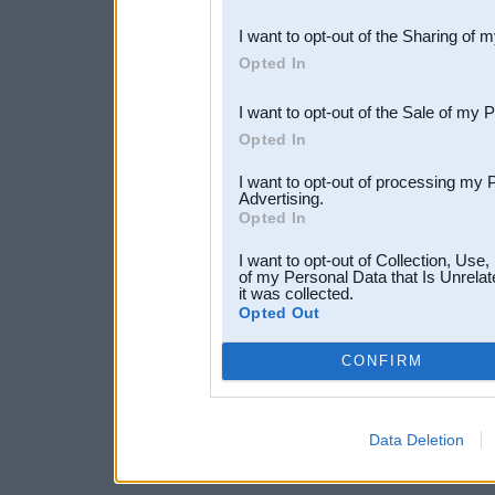
also be disclosed by us to 
I want to opt-out of the Sharing of 
Downstream Participants
th
Opted In
third parties.
I want to opt-out of the Sale of my 
Opted In
I want to opt-out of processing my 
Advertising.
Opted In
I want to opt-out of Collection, Use
of my Personal Data that Is Unrelat
it was collected.
Opted Out
CONFIRM
Data Deletion