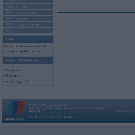
Mēneša BMW
Sērijveida tūnings
BMW pasaules jaunumi
BMW koncepti
BMW konkurentu jaunumi
Moto
Online
Pašreiz BMWPower skatās 151
viesi un 7 reģistrēti lietotāji.
Ienākt BMWPower
• Pieslēgties
• Reģistrēties
• Aizmirsi paroli?
Vortāls BMWPower.lv darbojas
kopš 2002. gada 14. maija. Tas nav auto klubs un nav saistīts ar
Galvena
|
Fo
BMW AG.
Par BMWPower
|
Kontakti
|
Reklāma