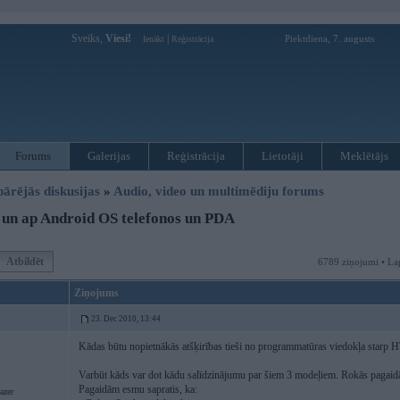
Sveiks,
Viesi!
|
Piektdiena, 7. augusts
Ienākt
Reģistrācija
Forums
Galerijas
Reģistrācija
Lietotāji
Meklētājs
pārējās diskusijas
»
Audio, video un multimēdiju forums
un ap Android OS telefonos un PDA
Atbildēt
6789 ziņojumi • La
Ziņojums
23. Dec 2010, 13:44
Kādas būtu nopietnākās atšķirības tieši no programmatūras viedokļa star
Varbūt kāds var dot kādu salīdzinājumu par šiem 3 modeļiem. Rokās pagaid
Pagaidām esmu sapratis, ka:
azer