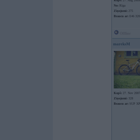
Kopš:
27. Aug 2009
No:
Rīga
Ziņojumi:
275
Braucu ar:
E46 320
Offline
mareksM
Kopš:
27. Nov 200
Ziņojumi:
328
Braucu ar:
SUP XP9