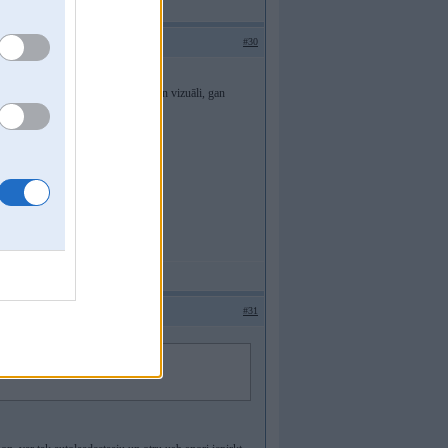
#30
as nav ne izpētītas, ne apgūtas.
ti, pati sev no 4 variantiem,kas gan vizuāli, gan
nu nonācu pie gala rezultāta.
#31