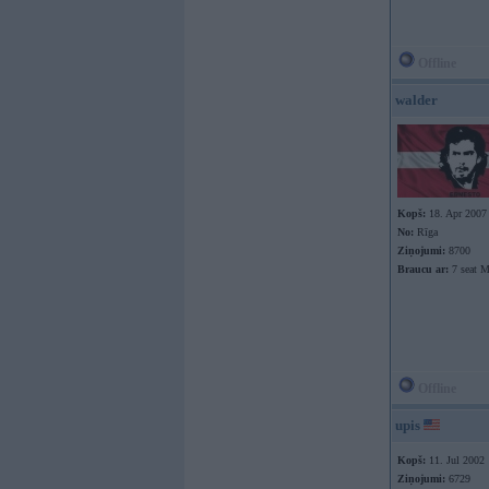
Offline
walder
Kopš:
18. Apr 2007
No:
Rīga
Ziņojumi:
8700
Braucu ar:
7 seat 
Offline
upis
Kopš:
11. Jul 2002
Ziņojumi:
6729