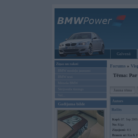
Galvenā
Ziņas un raksti
Forums
»
Vis
BMW modeļu jaunumi
Tēma: Par 
BMW testi
Mēneša BMW
Sērijveida tūnings
Jauna tēma
Vel...
Autors
Gadījuma bilde
Rolits
Kopš:
07. Sep 2005
No:
Rīga
Ziņojumi:
411
Braucu ar:
Kia & F