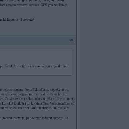
 pusi sēžu uz gprs, twitteris, mails, ziņu feedi
fots netā un protams sarunas. GPS gan reti lietoju,
uz kāda publiskā servera?
#34
api. Paliek Android - kāda versija. Kurš kautko tādu
otrenniņiem , bet arī skriešanai, slēpošanai uc.
ai.Ieslēdzot programmu var tieši no viņas iziet uz
om. Tā kā sieva var sekot līdzi vai tiešām skrienu un cik
ur skrēji, cik ātri un ko klausījies. Vari piedalīties arī
i arī redzēt caur netu kur citi skrējuši un braukuši.
an neesmu provējis, jo nav man tāda pulsometra. Ja