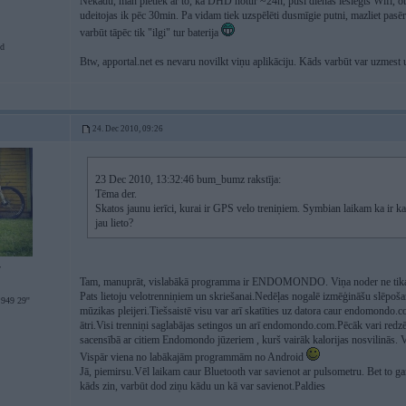
Nekādu, man pietiek ar to, ka DHD notur ~24h, pusi dienas ieslēgts Wifi, otru
udeitojas ik pēc 30min. Pa vidam tiek uzspēlēti dusmīgie putni, mazliet pasēr
varbūt tāpēc tik "ilgi" tur baterija
d
Btw, apportal.net es nevaru novilkt viņu aplikāciju. Kāds varbūt var uzmest 
24. Dec 2010, 09:26
23 Dec 2010, 13:32:46 bum_bumz rakstīja:
Tēma der.
Skatos jaunu ierīci, kurai ir GPS velo treniņiem. Symbian laikam ka ir k
jau lieto?
7
Tam, manuprāt, vislabākā programma ir ENDOMONDO. Viņa noder ne tikai vel
Pats lietoju velotrenniņiem un skriešanai.Nedēļas nogalē izmēģināšu slēpošan
49 29''
mūzikas pleijeri.Tiešsaistē visu var arī skatīties uz datora caur endomondo.c
ātri.Visi trenniņi saglabājas setingos un arī endomondo.com.Pēcāk vari redzēt k
sacensībā ar citiem Endomondo jūzeriem , kurš vairāk kalorijas nosvilinās. Var
Vispār viena no labākajām programmām no Android
Jā, piemirsu.Vēl laikam caur Bluetooth var savienot ar pulsometru. Bet to g
kāds zin, varbūt dod ziņu kādu un kā var savienot.Paldies