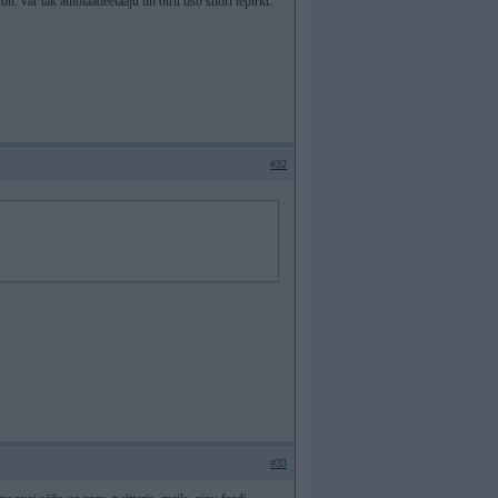
on. var tak autolaadeetaaju un otru usb snori iepirkt.
#32
#33