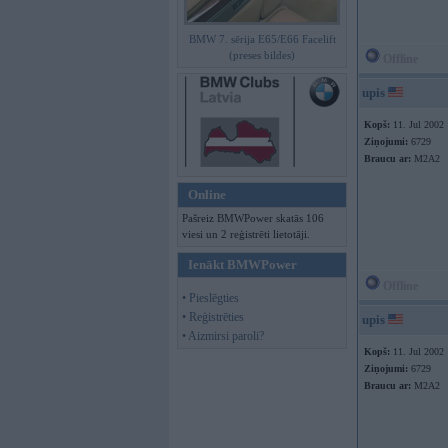
BMW 7. sērija E65/E66 Facelift
(preses bildes)
Offline
upis
Kopš:
11. Jul 2002
Ziņojumi:
6729
Braucu ar:
M2A2
Online
Pašreiz BMWPower skatās 106
viesi un 2 reģistrēti lietotāji.
Ienākt BMWPower
Offline
• Pieslēgties
• Reģistrēties
upis
• Aizmirsi paroli?
Kopš:
11. Jul 2002
Ziņojumi:
6729
Braucu ar:
M2A2