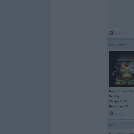
Offline
detonators
Kopš:
22. Nov 200
No:
Rīga
Ziņojumi:
1331
Braucu ar:
335i
Offline
gael