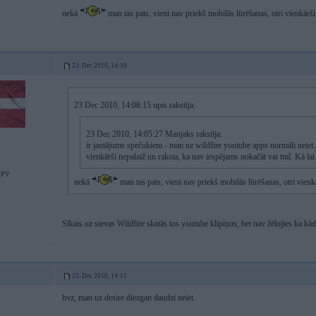
nekā
man tas pats, vieni nav priekš mobilās lūrēšanas, otri vienkārši
23. Dec 2010, 14:10
23 Dec 2010, 14:08:15 upis rakstīja:
23 Dec 2010, 14:05:27 Manjaks rakstīja:
ir jautājums spečukiem - man uz wildfire youtube apps normāli neiet.
vienkārši nepalaiž un raksta, ka nav iespējams nokačāt vai tml. Kā lai
MPV
nekā
man tas pats, vieni nav priekš mobilās lūrēšanas, otri vienk
Sīkais uz sievas Wildfire skatās tos youtube klipiņus, bet nav žēlojies ka kā
23. Dec 2010, 14:11
hvz, man uz desire diezgan daudzi neiet.