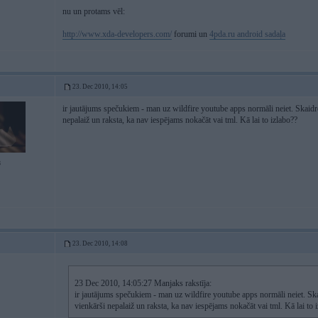
nu un protams vēl:
http://www.xda-developers.com/
forumi un
4pda.ru android sadaļa
23. Dec 2010, 14:05
ir jautājums spečukiem - man uz wildfire youtube apps normāli neiet. Skaidr
nepalaiž un raksta, ka nav iespējams nokačāt vai tml. Kā lai to izlabo??
8
23. Dec 2010, 14:08
23 Dec 2010, 14:05:27 Manjaks rakstīja:
ir jautājums spečukiem - man uz wildfire youtube apps normāli neiet. Sk
vienkārši nepalaiž un raksta, ka nav iespējams nokačāt vai tml. Kā lai to 