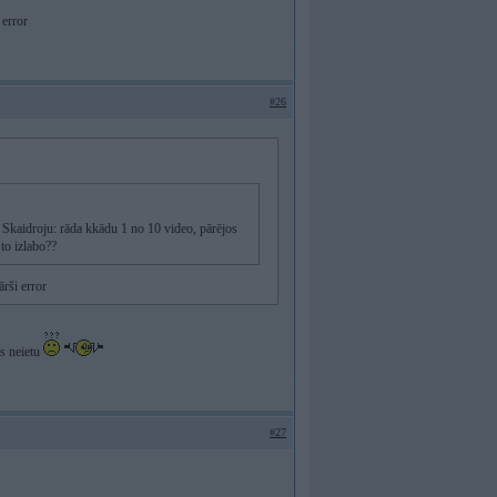
 error
#26
 Skaidroju: rāda kkādu 1 no 10 video, pārējos
 to izlabo??
ārši error
ds neietu
#27