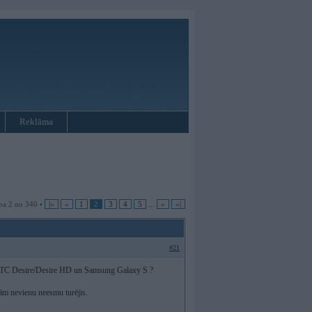
Reklāma
pa 2 no 340 •
|«
«
1
2
3
4
5
...
»
»|
#21
p HTC Desire/Desire HD un Samsung Galaxy S ?
ām nevienu neesmu turējis.