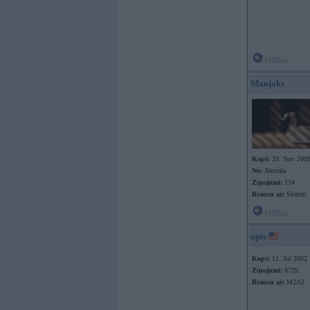
Offline
Manjaks
Kopš:
29. Nov 200
No:
Jūrmala
Ziņojumi:
134
Braucu ar:
Skūteri
Offline
upis
Kopš:
11. Jul 2002
Ziņojumi:
6729
Braucu ar:
M2A2