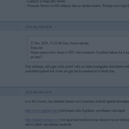
- GalaxyS ir baigi labs ekrāns
- Parastais Desire no HD atšķiras tikai ar ekrāna izmēru. Pārējais esot stipri l
23. Dec 2010, 13:45
23 Dec 2010, 13:32:46 bum_bumz rakstīja:
Tēma der.
Skatos jaunu ierīci, kurai ir GPS velo treniņiem. Symbian laikam ka ir k
jau lieto?
Pats nelietoju, taču gps softu priekš velo un citām kustīgajām aktivitātēm re
paskatīties/palasīt kas ir/nav un gan jau ka marketā ar ir daudz kas.
23. Dec 2010, 13:55
te ir divi resursi, kas jāskatās katram sevi cienošam android aparāta lietotāja
http://www.applanet.net/
(telefonam softs Applanet, novelkams viņu lapā)
http://market.nerman.ws/
(var tāpat lasīt/mekl/et to kas interesē vai arī te
adrese jāliek repozitāriju sarakstā)