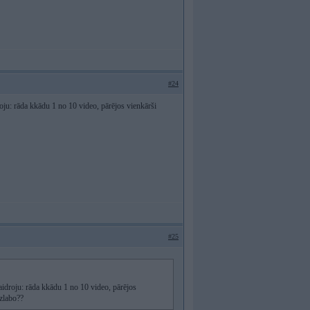
#24
oju: rāda kkādu 1 no 10 video, pārējos vienkārši
#25
aidroju: rāda kkādu 1 no 10 video, pārējos
izlabo??