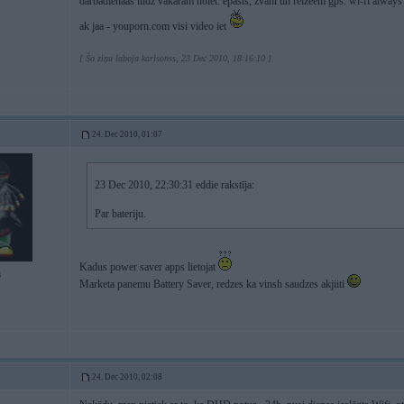
darbadienaas liidz vakaram noiet. epasts, zvani un reizeem gps. wi-fi always 
ak jaa - youporn.com visi video iet
[ Šo ziņu laboja karlsonss, 23 Dec 2010, 18:16:10 ]
24. Dec 2010, 01:07
23 Dec 2010, 22:30:31 eddie rakstīja:
Par bateriju.
Kadus power saver apps lietojat
8
Marketa panemu Battery Saver, redzes ka vinsh saudzes akjiiti
24. Dec 2010, 02:08