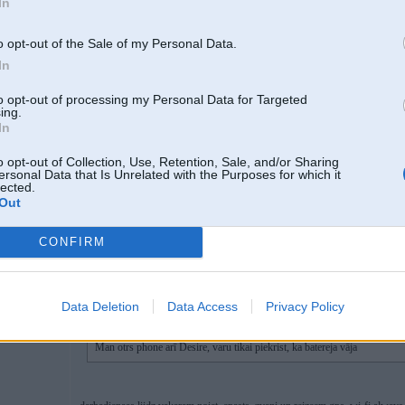
In
23. Dec 2010, 17:56
o opt-out of the Sale of my Personal Data.
In
Pašai nu jau kādu brītiņu ir Samsung Galaxy s, patīk, vēl nemaz visas iespēj
Varbūt kādam var noderēt Android un ne tikai, tālruņu salīdzinājumi un apska
to opt-out of processing my Personal Data for Targeted
tehniski patika kārtīgi izlasot un apsverot pieminētos plusus un mīnusus tad 
ing.
Tātad šeit:
In
Ierīču apskati-HTC, Samsung, Nokia u.c.
o opt-out of Collection, Use, Retention, Sale, and/or Sharing
ersonal Data that Is Unrelated with the Purposes for which it
lected.
Out
CONFIRM
23. Dec 2010, 18:14
Data Deletion
Data Access
Privacy Policy
23 Dec 2010, 17:52:48 RaimisK rakstīja:
Man otrs phone arī Desire, varu tikai piekrist, ka batereja vāja