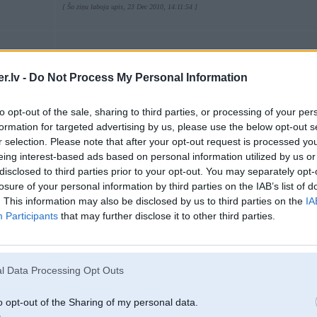
[ Šo ziņu laboja upis, 23 Dec 2010, 14:11:54 ]
23. Dec 2010, 17:42
.lv -
Do Not Process My Personal Information
tur tā lieta. Ja tu ieej caur internetu youtube, tad viss iet. Ja tu ej caur to appu
to opt-out of the sale, sharing to third parties, or processing of your per
formation for targeted advertising by us, please use the below opt-out s
r selection. Please note that after your opt-out request is processed y
8
eing interest-based ads based on personal information utilized by us or
disclosed to third parties prior to your opt-out. You may separately opt-
losure of your personal information by third parties on the IAB’s list of
. This information may also be disclosed by us to third parties on the
IA
Participants
that may further disclose it to other third parties.
23. Dec 2010, 17:52
Man otrs phone arī Desire, varu tikai piekrist, ka batereja vāja un neiet daļa 
spēles momentus, spēlēm kurās nebiju redzējis - apbloms, nerāda
l Data Processing Opt Outs
su
Nekas, vasarā jaunais Androids un tad parādīsies ļoti daudzi interesanti aparāt
o opt-out of the Sharing of my personal data.