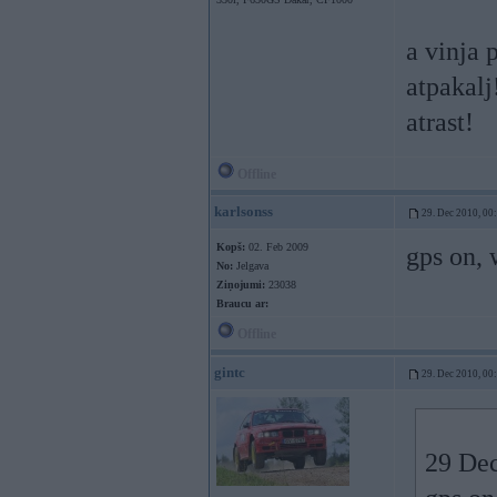
a vinja 
atpakalj
atrast!
Offline
karlsonss
29. Dec 2010, 00
Kopš:
02. Feb 2009
gps on, 
No:
Jelgava
Ziņojumi:
23038
Braucu ar:
Offline
gintc
29. Dec 2010, 00
29 Dec