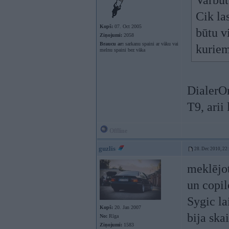
Varbūt
Cik la
Kopš:
07. Oct 2005
būtu v
Ziņojumi:
2058
Braucu ar:
sarkanu spaini ar vāku vai
kuriem
melnu spaini bez vāka
DialerOn
T9, arii
Offline
guzlis
28. Dec 2010, 22
meklējot
un copil
Sygic la
Kopš:
20. Jan 2007
bija ska
No:
Rīga
Ziņojumi:
1583