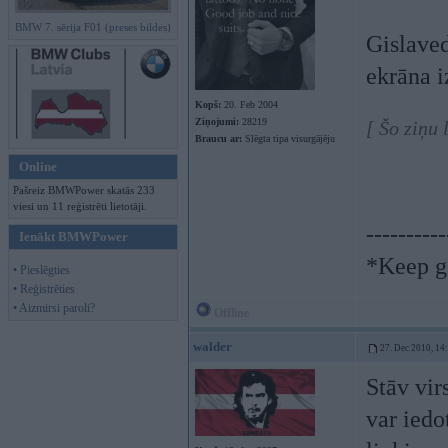
BMW 7. sērija F01 (preses bildes)
Gislaved
ekrāna 
Kopš:
20. Feb 2004
Ziņojumi:
28219
[ Šo ziņu 
Braucu ar:
Slēgta tipa visurgājēju
Online
Pašreiz BMWPower skatās 233
viesi un 11 reģistrēti lietotāji.
----------
Ienākt BMWPower
*Keep go
• Pieslēgties
• Reģistrēties
• Aizmirsi paroli?
Offline
walder
27. Dec 2010, 14
Stāv vir
var iedo