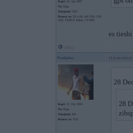
gps on
Kopš:
10. Apr 2007
No:
Rīga
Ziņojumi:
2301
Braucu ar:
X5 4.0d, e90 330i, E36
330i, F650GS Dakar, CF1000
es tiesh
Offline
Pauljukas
29. Dec 2010, 01
28 Dec
28 D
Kopš:
12. Dec 2004
No:
Rīga
zibsp
Ziņojumi:
461
Braucu ar:
323i