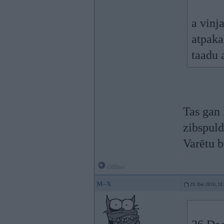
a vinj
atpaka
taadu a
Tas gan
zibspuld
Varētu b
Offline
M--X
29. Dec 2010, 18