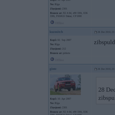
No:
Rīga
Ziņojumi:
2301
Braucu ar:
X5 4.0d, e90 330i, E36
330i, F650GS Dakar, CF1000
Offline
kuzmitch
28. Dec 2010, 23
Kopš:
02. Sep 2007
zibspuld
No:
Rīga
Ziņojumi:
212
Braucu ar:
pirkstu
Offline
gintc
28. Dec 2010, 23
28 Dec
zibspu
Kopš:
10. Apr 2007
No:
Rīga
Ziņojumi:
2301
Braucu ar:
X5 4.0d, e90 330i, E36
330i, F650GS Dakar, CF1000