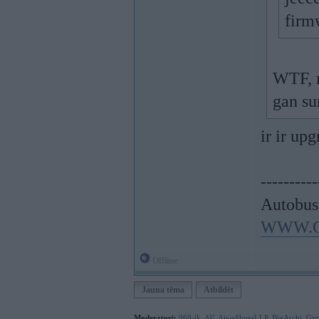
firm
WTF, m
gan su
ir ir up
----------
Autobus
WWW.C
Offline
Jauna tēma
Atbildēt
Moderatori:
968-jk
,
AV
,
AiwaShuraLLP
,
BigArchi
,
Gir