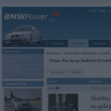
Sveiks,
Viesi!
Ie
Galvenā
Forums
Galerijas
Ziņas un raksti
Forums
»
Vispārējās diskusijas
»
Audio,
BMW modeļu jaunumi
Tēma: Par un ap Android OS tele
BMW testi
Mēneša BMW
Sērijveida tūnings
Jauna tēma
Atbildēt
Vel...
Autors
Ziņojums
Gadījuma bilde
zzips
27. Dec 2010, 13
Skaidrs,
no galax