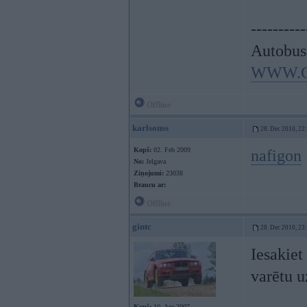
----------
Autobus
WWW.C
Offline
karlsonss
28. Dec 2010, 22
Kopš:
02. Feb 2009
nafigon
No:
Jelgava
Ziņojumi:
23038
Braucu ar:
Offline
gintc
28. Dec 2010, 23
Iesakiet
varētu u
Kopš:
10. Apr 2007