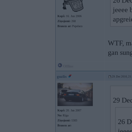
26 Dec
jeeee 
Kopš:
16. Jun 2006
apgrei
Ziņojumi:
268
Braucu ar:
Pepelacu
WTF, ma
gan sung
Offline
guzlis
29. Dec 2010, 21
29 Dec
Kopš:
20. Jan 2007
No:
Rīga
26 D
Ziņojumi:
1583
Braucu ar:
jeee