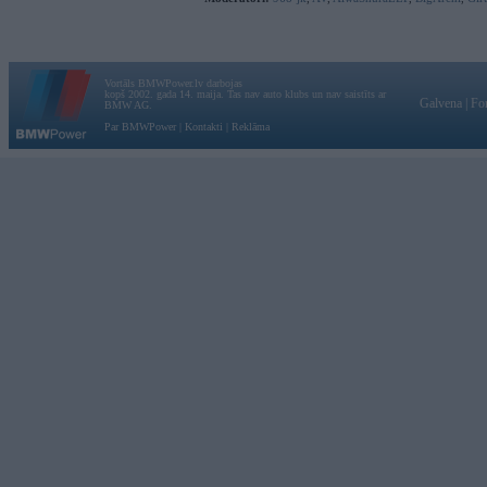
Vortāls BMWPower.lv darbojas
kopš 2002. gada 14. maija. Tas nav auto klubs un nav saistīts ar
Galvena
|
Fo
BMW AG.
Par BMWPower
|
Kontakti
|
Reklāma