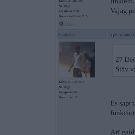
linkiem.
Kopš:
18. Apr 2007
No:
Rīga
Vajag p
Ziņojumi:
8700
Braucu ar:
7 seat MPV
Offline
Pauljukas
27. Dec 2010, 14
27 Dec
Stāv v
Kopš:
12. Dec 2004
No:
Rīga
Ziņojumi:
461
Braucu ar:
323i
Es sapra
funkcio
Arī gaid