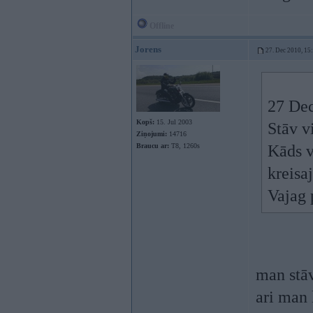
Offline
Jorens
27. Dec 2010, 15
27 Dec
Kopš:
15. Jul 2003
Stāv v
Ziņojumi:
14716
Braucu ar:
T8, 1260s
Kāds v
kreisa
Vajag 
man stāv
ari man 