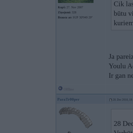
Cik la
Kopš:
27. Nov 2007
būtu v
Ziņojumi:
328
Braucu ar:
SUP XP949 29''
kuriem
Ja parei
Youlu A
Ir gan n
Offline
ParaTr00per
28. Dec 2010, 18
28 Dec