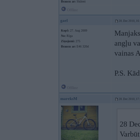
Braucu ar:
Skūteri
Offline
gael
28. Dec 2010, 16
Kopš:
27. Aug 2009
Manjaks,
No:
Rīga
angļu va
Ziņojumi:
275
Braucu ar:
E46 320d
vainas 
P.S. Kād
Offline
mareksM
28. Dec 2010, 17
28 Dec
Varbūt