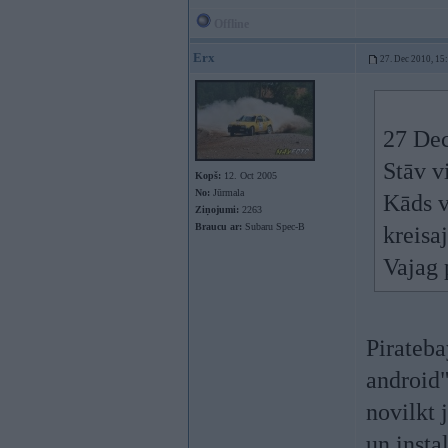
Offline
Erx
27. Dec 2010, 15
27 Dec
Stāv v
Kopš:
12. Oct 2005
No:
Jūrmala
Kāds v
Ziņojumi:
2263
Braucu ar:
Subaru Spec-B
kreisa
Vajag 
Pirateba
android"
novilkt 
un insta