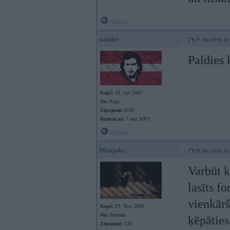
Offline
walder
27. Dec 2010, 15
Paldies 
Kopš:
18. Apr 2007
No:
Rīga
Ziņojumi:
8700
Braucu ar:
7 seat MPV
Offline
Manjaks
28. Dec 2010, 16
Varbūt 
lasīts f
vienkārš
Kopš:
29. Nov 2008
No:
Jūrmala
ķēpāties
Ziņojumi:
134