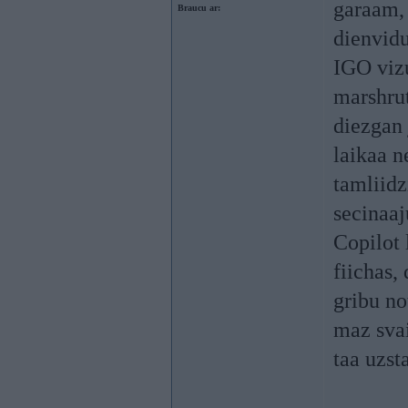
garaam, 
Braucu ar:
dienvidu
IGO vizu
marshrut
diezgan 
laikaa 
tamliidz
secinaaj
Copilot 
fiichas,
gribu no
maz svai
taa uzst