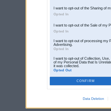
also be disclosed by us to 
I want to opt-out of the Sharing of 
Downstream Participants
th
Opted In
third parties.
I want to opt-out of the Sale of my 
Opted In
I want to opt-out of processing my 
Advertising.
Opted In
I want to opt-out of Collection, Use
of my Personal Data that Is Unrelat
it was collected.
Opted Out
CONFIRM
Data Deletion