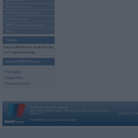
Mēneša BMW
Sērijveida tūnings
BMW pasaules jaunumi
BMW koncepti
BMW konkurentu jaunumi
Moto
Online
Pašreiz BMWPower skatās 92 viesi
un 4 reģistrēti lietotāji.
Ienākt BMWPower
• Pieslēgties
• Reģistrēties
• Aizmirsi paroli?
Vortāls BMWPower.lv darbojas
kopš 2002. gada 14. maija. Tas nav auto klubs un nav saistīts ar
Galvena
|
Fo
BMW AG.
Par BMWPower
|
Kontakti
|
Reklāma