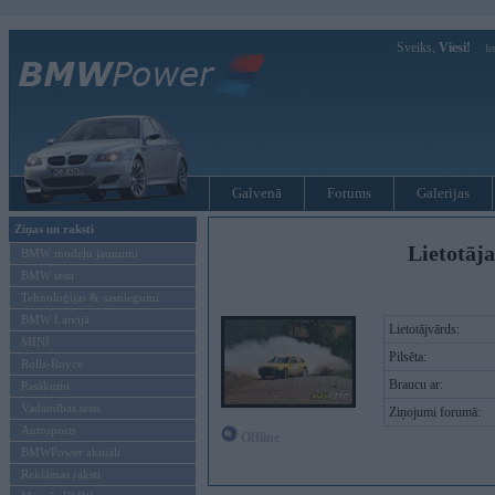
Sveiks,
Viesi!
Ie
Galvenā
Forums
Galerijas
Ziņas un raksti
Lietotāja
BMW modeļu jaunumi
BMW testi
Tehnoloģijas & sasniegumi
BMW Latvijā
Lietotājvārds:
MINI
Pilsēta:
Rolls-Royce
Braucu ar:
Pasākumi
Vadāmības tests
Ziņojumi forumā:
Autosports
Offline
BMWPower aktuāli
Reklāmas raksti