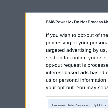
BMWPower.lv -
Do Not Process My
If you wish to opt-out of the
processing of your personal
targeted advertising by us
section to confirm your sel
opt-out request is proces
interest-based ads based o
us or personal information d
your opt-out. You may separ
disclosure of your personal
IAB’s list of downstream pa
Personal Data Processing Opt Outs